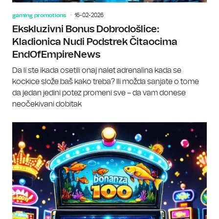
gaming promotions
16-02-2026
Ekskluzivni Bonus Dobrodošlice:
Kladionica Nudi Podstrek Čitaocima
EndOfEmpireNews
Da li ste ikada osetili onaj nalet adrenalina kada se
kockice slože baš kako treba? Ili možda sanjate o tome
da jedan jedini potez promeni sve – da vam donese
neočekivani dobitak