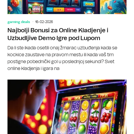
gaming deals
16-02-2026
Najbolji Bonusi za Online Kladjenje i
Uzbudljive Demo Igre pod Lupom
Da li ste ikada osetili onaj žmarac uzbuđenja kada se
kockice zaustave na pravom mestu ili kada vaš tim
postigne pobednički gol u poslednjoj sekundi? Svet
online kladjenja i igara na