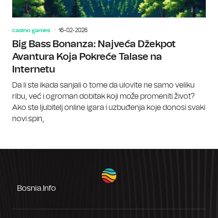
casino games
16-02-2026
Big Bass Bonanza: Najveća Džekpot
Avantura Koja Pokreće Talase na
Internetu
Da li ste ikada sanjali o tome da ulovite ne samo veliku
ribu, već i ogroman dobitak koji može promeniti život?
Ako ste ljubitelj online igara i uzbuđenja koje donosi svaki
novi spin,
Bosnia.info