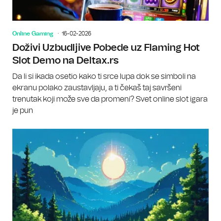
Online Gaming
16-02-2026
Doživi Uzbudljive Pobede uz Flaming Hot
Slot Demo na Deltax.rs
Da li si ikada osetio kako ti srce lupa dok se simboli na
ekranu polako zaustavljaju, a ti čekaš taj savršeni
trenutak koji može sve da promeni? Svet online slot igara
je pun