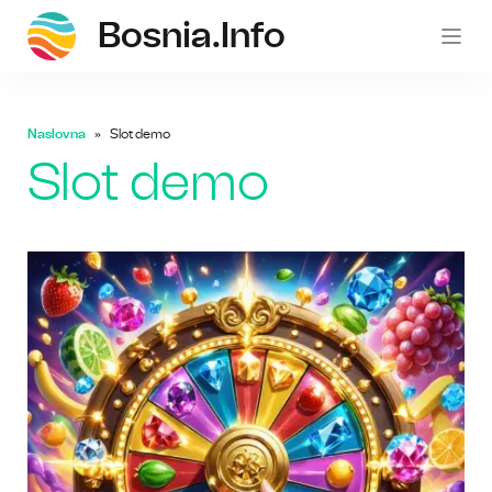
Bosnia.info
bosni
Naslovna
Slot demo
Slot demo