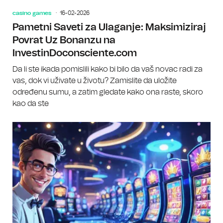
casino games
16-02-2026
Pametni Saveti za Ulaganje: Maksimiziraj
Povrat Uz Bonanzu na
InvestinDoconsciente.com
Da li ste ikada pomislili kako bi bilo da vaš novac radi za
vas, dok vi uživate u životu? Zamislite da uložite
određenu sumu, a zatim gledate kako ona raste, skoro
kao da ste