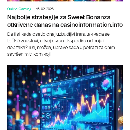
Online Gaming
16-02-2026
Najbolje strategije za Sweet Bonanza
otkrivene danas na casinoinformation.info
Da li si ikada osetio onaj uzbudljivi trenutak kada se
točkić zaustavi, a tvoj ekran eksplodira od boja i
dobitaka? Ili si, možda, upravo sada u potrazi za onim
savršenim trikom koji