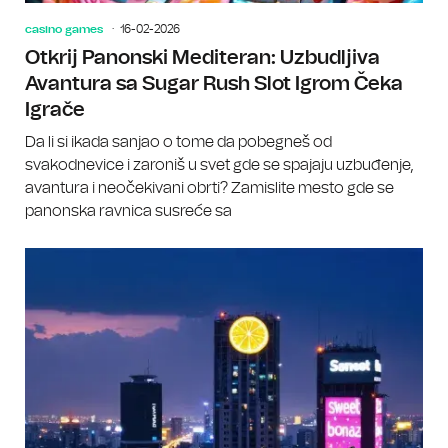
casino games
16-02-2026
Otkrij Panonski Mediteran: Uzbudljiva
Avantura sa Sugar Rush Slot Igrom Čeka
Igrače
Da li si ikada sanjao o tome da pobegneš od
svakodnevice i zaroniš u svet gde se spajaju uzbuđenje,
avantura i neočekivani obrti? Zamislite mesto gde se
panonska ravnica susreće sa