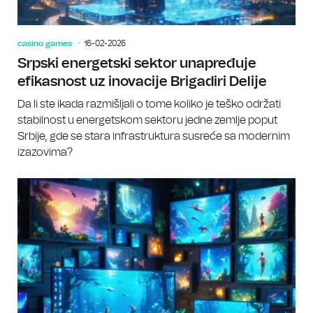
casino games
16-02-2026
Srpski energetski sektor unapređuje
efikasnost uz inovacije Brigadiri Delije
Da li ste ikada razmišljali o tome koliko je teško održati
stabilnost u energetskom sektoru jedne zemlje poput
Srbije, gde se stara infrastruktura susreće sa modernim
izazovima?