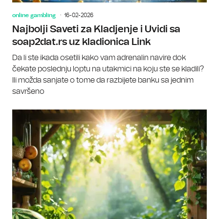
online gambling
16-02-2026
Najbolji Saveti za Kladjenje i Uvidi sa
soap2dat.rs uz kladionica Link
Da li ste ikada osetili kako vam adrenalin navire dok
čekate poslednju loptu na utakmici na koju ste se kladili?
Ili možda sanjate o tome da razbijete banku sa jednim
savršeno