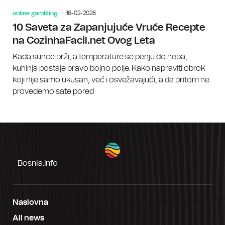
online gambling
16-02-2026
10 Saveta za Zapanjujuće Vruće Recepte
na CozinhaFacil.net Ovog Leta
Kada sunce prži, a temperature se penju do neba,
kuhinja postaje pravo bojno polje. Kako napraviti obrok
koji nije samo ukusan, već i osvežavajući, a da pritom ne
provedemo sate pored
Bosnia.info
Naslovna
All news