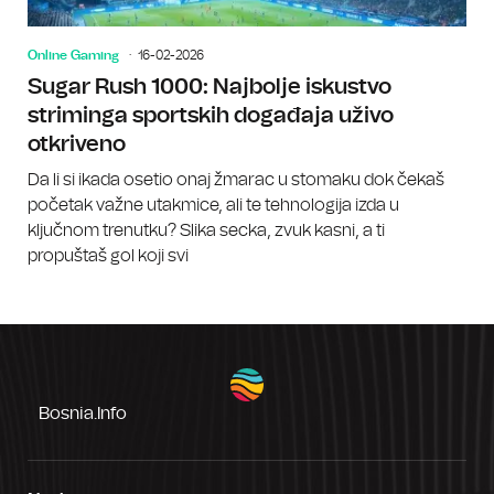
Online Gaming
16-02-2026
Sugar Rush 1000: Najbolje iskustvo
striminga sportskih događaja uživo
otkriveno
Da li si ikada osetio onaj žmarac u stomaku dok čekaš
početak važne utakmice, ali te tehnologija izda u
ključnom trenutku? Slika secka, zvuk kasni, a ti
propuštaš gol koji svi
Bosnia.info