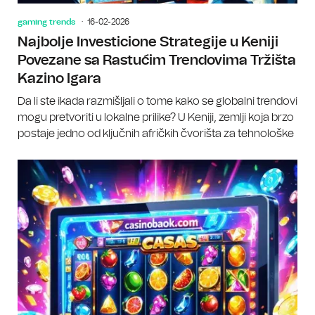
gaming trends
16-02-2026
Najbolje Investicione Strategije u Keniji
Povezane sa Rastućim Trendovima Tržišta
Kazino Igara
Da li ste ikada razmišljali o tome kako se globalni trendovi
mogu pretvoriti u lokalne prilike? U Keniji, zemlji koja brzo
postaje jedno od ključnih afričkih čvorišta za tehnološke