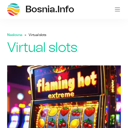
Bosnia.info
bosni
Naslovna
Virtual slots
Virtual slots