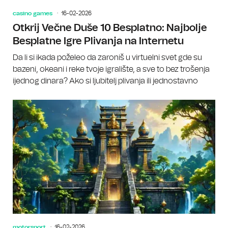
casino games
16-02-2026
Otkrij Večne Duše 10 Besplatno: Najbolje
Besplatne Igre Plivanja na Internetu
Da li si ikada poželeo da zaroniš u virtuelni svet gde su
bazeni, okeani i reke tvoje igralište, a sve to bez trošenja
ijednog dinara? Ako si ljubitelj plivanja ili jednostavno
motorsport
16-02-2026