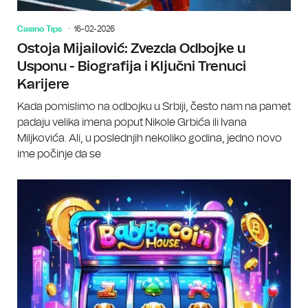
Casino Tips
16-02-2026
Ostoja Mijailović: Zvezda Odbojke u
Usponu - Biografija i Ključni Trenuci
Karijere
Kada pomislimo na odbojku u Srbiji, često nam na pamet
padaju velika imena poput Nikole Grbića ili Ivana
Miljkovića. Ali, u poslednjih nekoliko godina, jedno novo
ime počinje da se