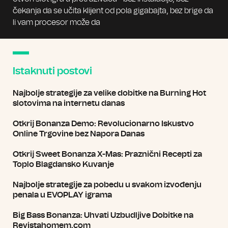
čekanja da se učita klijent od pola gigabajta, bez brige da
li vam procesor može da
Istaknuti postovi
Najbolje strategije za velike dobitke na Burning Hot
slotovima na internetu danas
Otkrij Bonanza Demo: Revolucionarno Iskustvo
Online Trgovine bez Napora Danas
Otkrij Sweet Bonanza X-Mas: Praznični Recepti za
Toplo Blagdansko Kuvanje
Najbolje strategije za pobedu u svakom izvođenju
penala u EVOPLAY igrama
Big Bass Bonanza: Uhvati Uzbudljive Dobitke na
Revistahomem.com