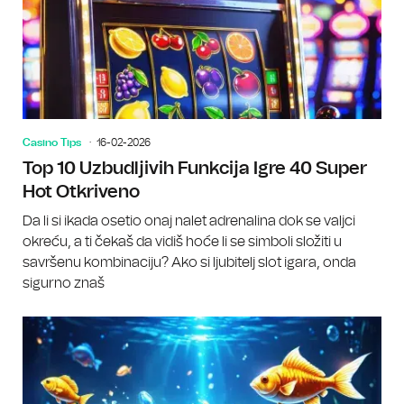
Casino Tips
16-02-2026
Top 10 Uzbudljivih Funkcija Igre 40 Super
Hot Otkriveno
Da li si ikada osetio onaj nalet adrenalina dok se valjci
okreću, a ti čekaš da vidiš hoće li se simboli složiti u
savršenu kombinaciju? Ako si ljubitelj slot igara, onda
sigurno znaš