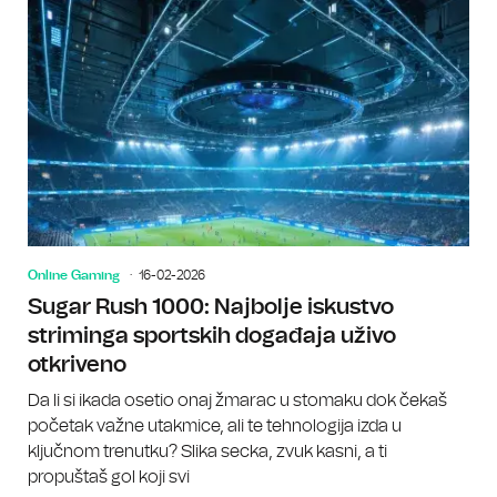
Online Gaming
16-02-2026
Sugar Rush 1000: Najbolje iskustvo
striminga sportskih događaja uživo
otkriveno
Da li si ikada osetio onaj žmarac u stomaku dok čekaš
početak važne utakmice, ali te tehnologija izda u
ključnom trenutku? Slika secka, zvuk kasni, a ti
propuštaš gol koji svi