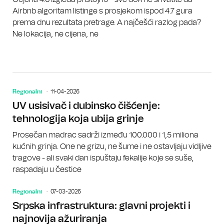
Airbnb algoritam listinge s prosjekom ispod 4.7 gura
prema dnu rezultata pretrage. A najčešći razlog pada?
Ne lokacija, ne cijena, ne
Regionalni
11-04-2026
UV usisivač i dubinsko čišćenje:
tehnologija koja ubija grinje
Prosečan madrac sadrži između 100.000 i 1,5 miliona
kućnih grinja. One ne grizu, ne šume i ne ostavljaju vidljive
tragove - ali svaki dan ispuštaju fekalije koje se suše,
raspadaju u čestice
Regionalni
07-03-2026
Srpska infrastruktura: glavni projekti i
najnovija ažuriranja