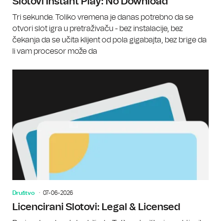
Slotovi Instant Play: No Download
Tri sekunde. Toliko vremena je danas potrebno da se
otvori slot igra u pretraživaču - bez instalacije, bez
čekanja da se učita klijent od pola gigabajta, bez brige da
li vam procesor može da
Društvo
07-06-2026
Licencirani Slotovi: Legal & Licensed