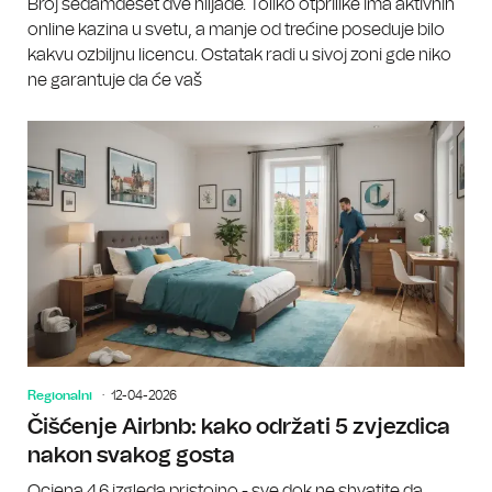
Broj sedamdeset dve hiljade. Toliko otprilike ima aktivnih
online kazina u svetu, a manje od trećine poseduje bilo
kakvu ozbiljnu licencu. Ostatak radi u sivoj zoni gde niko
ne garantuje da će vaš
Regionalni
12-04-2026
Čišćenje Airbnb: kako održati 5 zvjezdica
nakon svakog gosta
Ocjena 4.6 izgleda pristojno - sve dok ne shvatite da