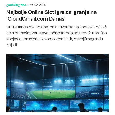
gambling tips
16-02-2026
Najbolje Online Slot Igre za Igranje na
iCloudGmail.com Danas
Da li si ikada osetio onaj nalet uzbuđenja kada se točkići
na slot mašini zaustave tačno tamo gde treba? Ili možda
sanjaš o tome da, uz samo jedan klik, osvojiš nagradu
koja ti