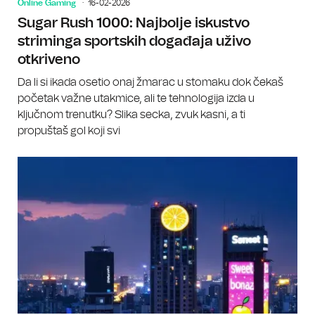
Online Gaming
16-02-2026
Sugar Rush 1000: Najbolje iskustvo
striminga sportskih događaja uživo
otkriveno
Da li si ikada osetio onaj žmarac u stomaku dok čekaš
početak važne utakmice, ali te tehnologija izda u
ključnom trenutku? Slika secka, zvuk kasni, a ti
propuštaš gol koji svi