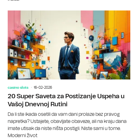
casino slots
16-02-2026
20 Super Saveta za Postizanje Uspeha u
Vašoj Dnevnoj Rutini
Da li ste ikada osetili da vam dani prolaze bez pravog
napretka? Ustajete, obavljate obaveze, ali na kraju dana
imate utisak da niste ništa postigli. Niste sami u tome.
Moderni život