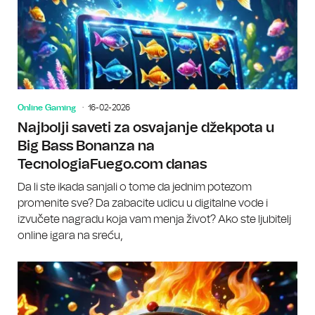
Online Gaming
16-02-2026
Najbolji saveti za osvajanje džekpota u
Big Bass Bonanza na
TecnologiaFuego.com danas
Da li ste ikada sanjali o tome da jednim potezom
promenite sve? Da zabacite udicu u digitalne vode i
izvučete nagradu koja vam menja život? Ako ste ljubitelj
online igara na sreću,