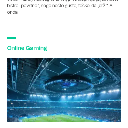
bistro i povrtno”, nego nešto gusto, teško, da „drži”. A
onda
Online Gaming