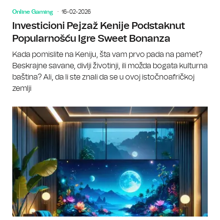
Online Gaming
16-02-2026
Investicioni Pejzaž Kenije Podstaknut
Popularnošću Igre Sweet Bonanza
Kada pomislite na Keniju, šta vam prvo pada na pamet?
Beskrajne savane, divlji životinji, ili možda bogata kulturna
baština? Ali, da li ste znali da se u ovoj istočnoafričkoj
zemlji