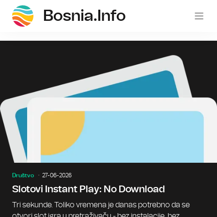
Bosnia.info
bosni
Društvo
27-06-2026
Slotovi Instant Play: No Download
Tri sekunde. Toliko vremena je danas potrebno da se
otvori slot igra u pretraživaču - bez instalacije, bez