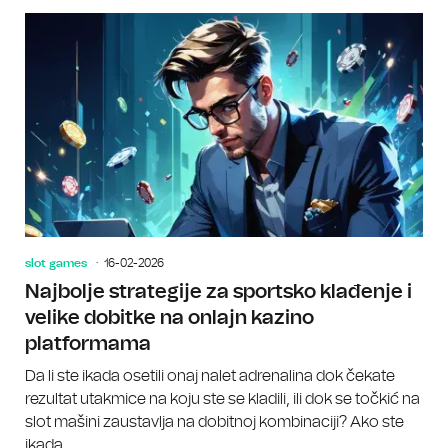
slot games
16-02-2026
Najbolje strategije za sportsko klađenje i
velike dobitke na onlajn kazino
platformama
Da li ste ikada osetili onaj nalet adrenalina dok čekate
rezultat utakmice na koju ste se kladili, ili dok se točkić na
slot mašini zaustavlja na dobitnoj kombinaciji? Ako ste
ikada