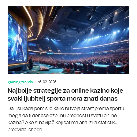
gaming trends
16-02-2026
Najbolje strategije za online kazino koje
svaki ljubitelj sporta mora znati danas
Da li si ikada pomislio kako bi tvoja strast prema sportu
mogla da ti donese ozbiljnu prednost u svetu online
kazina? Ako si navijač koji satima analizira statistiku,
predviđa ishode