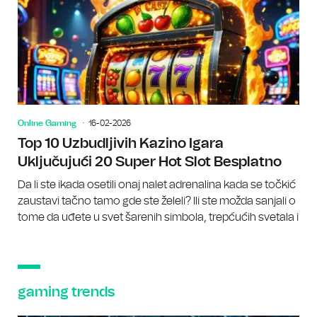
Online Gaming
16-02-2026
Top 10 Uzbudljivih Kazino Igara
Uključujući 20 Super Hot Slot Besplatno
Da li ste ikada osetili onaj nalet adrenalina kada se točkić
zaustavi tačno tamo gde ste želeli? Ili ste možda sanjali o
tome da uđete u svet šarenih simbola, trepćućih svetala i
gaming trends