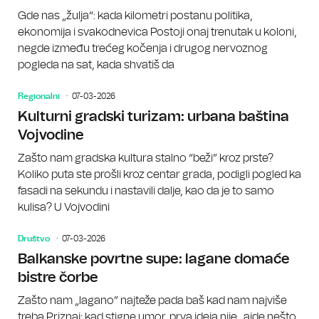
Gde nas „žulja“: kada kilometri postanu politika,
ekonomija i svakodnevica Postoji onaj trenutak u koloni,
negde između trećeg kočenja i drugog nervoznog
pogleda na sat, kada shvatiš da
Regionalni
07-03-2026
Kulturni gradski turizam: urbana baština
Vojvodine
Zašto nam gradska kultura stalno “beži” kroz prste?
Koliko puta ste prošli kroz centar grada, podigli pogled ka
fasadi na sekundu i nastavili dalje, kao da je to samo
kulisa? U Vojvodini
Društvo
07-03-2026
Balkanske povrtne supe: lagane domaće
bistre čorbe
Zašto nam „lagano” najteže pada baš kad nam najviše
treba Priznaj: kad stigne umor, prva ideja nije „ajde nešto