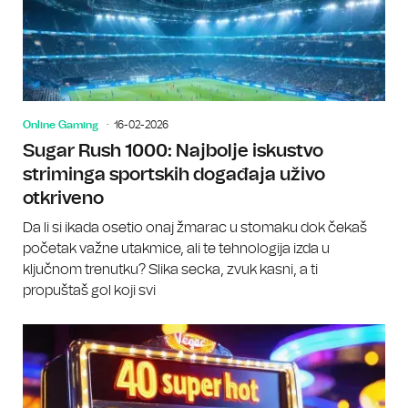
Online Gaming
16-02-2026
Sugar Rush 1000: Najbolje iskustvo
striminga sportskih događaja uživo
otkriveno
Da li si ikada osetio onaj žmarac u stomaku dok čekaš
početak važne utakmice, ali te tehnologija izda u
ključnom trenutku? Slika secka, zvuk kasni, a ti
propuštaš gol koji svi