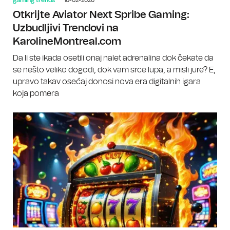
gaming trends
16-02-2026
Otkrijte Aviator Next Spribe Gaming:
Uzbudljivi Trendovi na
KarolineMontreal.com
Da li ste ikada osetili onaj nalet adrenalina dok čekate da
se nešto veliko dogodi, dok vam srce lupa, a misli jure? E,
upravo takav osećaj donosi nova era digitalnih igara
koja pomera