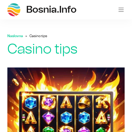
Bosnia.info
bosni
Naslovna
Casino tips
Casino tips