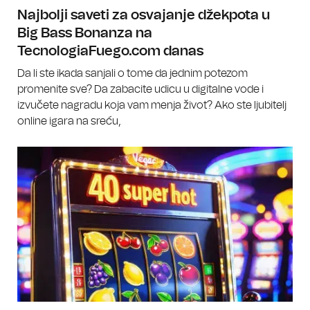
Najbolji saveti za osvajanje džekpota u
Big Bass Bonanza na
TecnologiaFuego.com danas
Da li ste ikada sanjali o tome da jednim potezom
promenite sve? Da zabacite udicu u digitalne vode i
izvučete nagradu koja vam menja život? Ako ste ljubitelj
online igara na sreću,