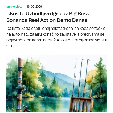
online slots
16-02-2026
Iskusite Uzbudljivu Igru uz Big Bass
Bonanza Reel Action Demo Danas
Da li ste ikada osetili onaj nalet adrenalina kada se točkići
na automatu za igru konačno zaustave, a pred vama se
pojavi dobitna kombinacija? Ako ste ljubitelj online slots ili
ste