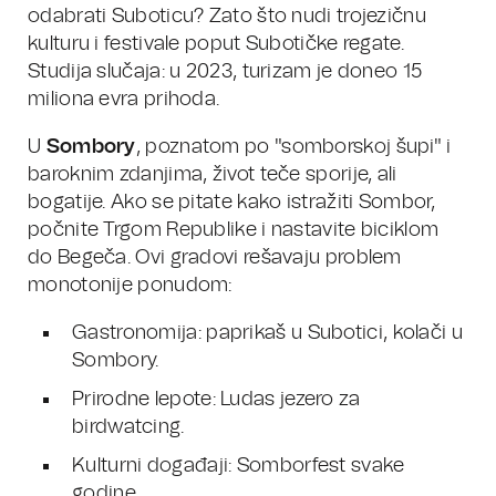
odabrati Suboticu? Zato što nudi trojezičnu
kulturu i festivale poput Subotičke regate.
Studija slučaja: u 2023, turizam je doneo 15
miliona evra prihoda.
U
Sombory
, poznatom po "somborskoj šupi" i
baroknim zdanjima, život teče sporije, ali
bogatije. Ako se pitate kako istražiti Sombor,
počnite Trgom Republike i nastavite biciklom
do Begeča. Ovi gradovi rešavaju problem
monotonije ponudom:
Gastronomija: paprikaš u Subotici, kolači u
Sombory.
Prirodne lepote: Ludas jezero za
birdwatcing.
Kulturni događaji: Somborfest svake
godine.