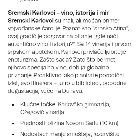
Sremski Karlovci – vino, istorija i mir
Sremski Karlovci
su mali, ali moćan primer
vojvođanske čarolije. Poznat kao "srpska Atina",
ovaj gradić je odgovor na pitanje "gde naći
autentično vino i istoriju?". Sa 14 vinarija i prvom
srpskom apotekom, Karlovci privlače ljubitelje
enoturizma. Zašto sada? Zato što bermet,
njihovo specijalno vino, dobija globalno
priznanje. Proaktivno: ako planirate porodični
izlet, evo itinerera – jutro u biblioteci, popodne
degustacija, veče na Dunavu.
Ključne tačke: Karlovčka gimnazija,
Ožegović vinarija.
Prednosti: blizina Novom Sadu (10 km).
Nedostaci: manje smeštaja, rezervišite