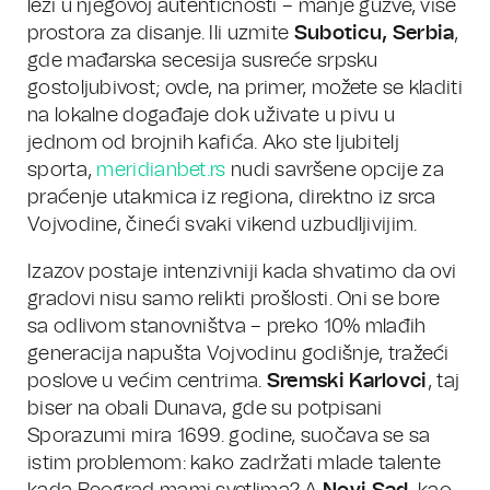
leži u njegovoj autentičnosti – manje gužve, više
prostora za disanje. Ili uzmite
Suboticu, Serbia
,
gde mađarska secesija susreće srpsku
gostoljubivost; ovde, na primer, možete se kladiti
na lokalne događaje dok uživate u pivu u
jednom od brojnih kafića. Ako ste ljubitelj
sporta,
meridianbet.rs
nudi savršene opcije za
praćenje utakmica iz regiona, direktno iz srca
Vojvodine, čineći svaki vikend uzbudljivijim.
Izazov postaje intenzivniji kada shvatimo da ovi
gradovi nisu samo relikti prošlosti. Oni se bore
sa odlivom stanovništva – preko 10% mlađih
generacija napušta Vojvodinu godišnje, tražeći
poslove u većim centrima.
Sremski Karlovci
, taj
biser na obali Dunava, gde su potpisani
Sporazumi mira 1699. godine, suočava se sa
istim problemom: kako zadržati mlade talente