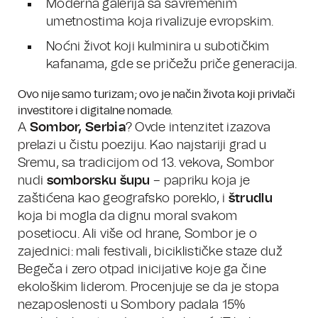
Moderna galerija sa savremenim
umetnostima koja rivalizuje evropskim.
Noćni život koji kulminira u subotičkim
kafanama, gde se pričežu priče generacija.
Ovo nije samo turizam; ovo je način života koji privlači
investitore i digitalne nomade.
A
Sombor, Serbia
? Ovde intenzitet izazova
prelazi u čistu poeziju. Kao najstariji grad u
Sremu, sa tradicijom od 13. vekova, Sombor
nudi
somborsku šupu
– papriku koja je
zaštićena kao geografsko poreklo, i
štrudlu
koja bi mogla da dignu moral svakom
posetiocu. Ali više od hrane, Sombor je o
zajednici: mali festivali, biciklističke staze duž
Begeča i zero otpad inicijative koje ga čine
ekološkim liderom. Procenjuje se da je stopa
nezaposlenosti u Sombory padala 15%