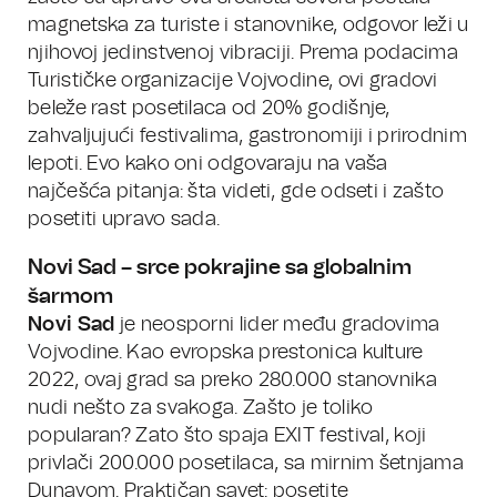
magnetska za turiste i stanovnike, odgovor leži u
njihovoj jedinstvenoj vibraciji. Prema podacima
Turističke organizacije Vojvodine, ovi gradovi
beleže rast posetilaca od 20% godišnje,
zahvaljujući festivalima, gastronomiji i prirodnim
lepoti. Evo kako oni odgovaraju na vaša
najčešća pitanja: šta videti, gde odseti i zašto
posetiti upravo sada.
Novi Sad – srce pokrajine sa globalnim
šarmom
Novi Sad
je neosporni lider među gradovima
Vojvodine. Kao evropska prestonica kulture
2022, ovaj grad sa preko 280.000 stanovnika
nudi nešto za svakoga. Zašto je toliko
popularan? Zato što spaja EXIT festival, koji
privlači 200.000 posetilaca, sa mirnim šetnjama
Dunavom. Praktičan savet: posetite