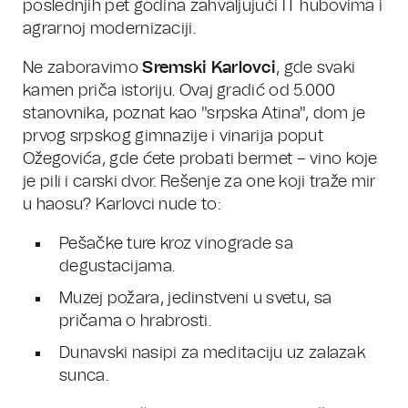
poslednjih pet godina zahvaljujući IT hubovima i
agrarnoj modernizaciji.
Ne zaboravimo
Sremski Karlovci
, gde svaki
kamen priča istoriju. Ovaj gradić od 5.000
stanovnika, poznat kao "srpska Atina", dom je
prvog srpskog gimnazije i vinarija poput
Ožegovića, gde ćete probati bermet – vino koje
je pili i carski dvor. Rešenje za one koji traže mir
u haosu? Karlovci nude to:
Pešačke ture kroz vinograde sa
degustacijama.
Muzej požara, jedinstveni u svetu, sa
pričama o hrabrosti.
Dunavski nasipi za meditaciju uz zalazak
sunca.