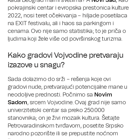
kada Beograd mami svetlima? A
Novi Sad
, kao
pokrajinski centar i evropska prestonica kulture
2022, nosi teret očekivanja – hiljade posetilaca
na EXIT festivalu, ali i haos sa parkingom i
cenama. Ovo nije samo statistika; to je priča o
ljudima koji žele više od površinskog turizma.
Kako gradovi Vojvodine pretvaraju
izazove u snagu?
Sada dolazimo do srži – rešenja koje ovi
gradovi nude, pretvarajući potencijalne mane u
neodoljive prednosti. Počnimo sa
Novim
Sadom
, srcem Vojvodine. Ovaj grad nije samo
univerzitetski centar sa preko 250.000
stanovnika; on je živi mozaik kultura. Šetajte
Petrovaradinskom tvrđavom, posetite Srpsko
narodno pozorište ili se prepustite noćnom