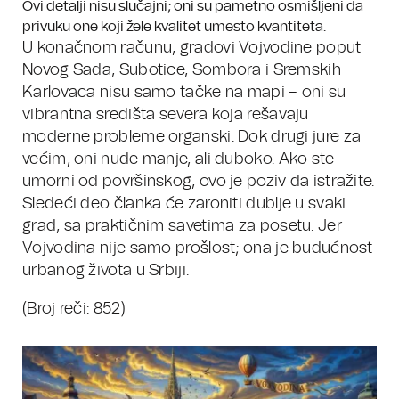
Ovi detalji nisu slučajni; oni su pametno osmišljeni da
privuku one koji žele kvalitet umesto kvantiteta.
U konačnom računu, gradovi Vojvodine poput
Novog Sada, Subotice, Sombora i Sremskih
Karlovaca nisu samo tačke na mapi – oni su
vibrantna središta severa koja rešavaju
moderne probleme organski. Dok drugi jure za
većim, oni nude manje, ali duboko. Ako ste
umorni od površinskog, ovo je poziv da istražite.
Sledeći deo članka će zaroniti dublje u svaki
grad, sa praktičnim savetima za posetu. Jer
Vojvodina nije samo prošlost; ona je budućnost
urbanog života u Srbiji.
(Broj reči: 852)