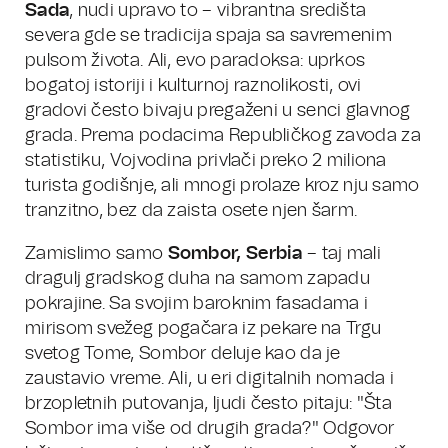
Sada
, nudi upravo to – vibrantna središta
severa gde se tradicija spaja sa savremenim
pulsom života. Ali, evo paradoksa: uprkos
bogatoj istoriji i kulturnoj raznolikosti, ovi
gradovi često bivaju pregaženi u senci glavnog
grada. Prema podacima Republičkog zavoda za
statistiku, Vojvodina privlači preko 2 miliona
turista godišnje, ali mnogi prolaze kroz nju samo
tranzitno, bez da zaista osete njen šarm.
Zamislimo samo
Sombor, Serbia
– taj mali
dragulj gradskog duha na samom zapadu
pokrajine. Sa svojim baroknim fasadama i
mirisom svežeg pogačara iz pekare na Trgu
svetog Tome, Sombor deluje kao da je
zaustavio vreme. Ali, u eri digitalnih nomada i
brzopletnih putovanja, ljudi često pitaju: "Šta
Sombor ima više od drugih grada?" Odgovor