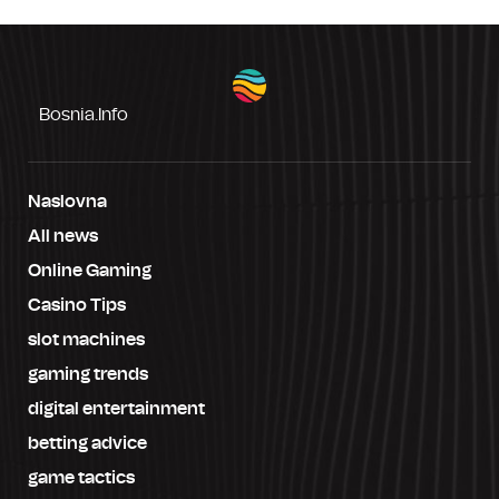
Bosnia.info
Naslovna
All news
Online Gaming
Casino Tips
slot machines
gaming trends
digital entertainment
betting advice
game tactics