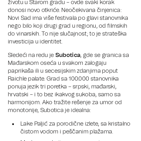
životu u Starom gradu – ovde svaki korak
donosi novo otkriće. Neočekivana činjenica:
Novi Sad ima više festivala po glavi stanovnika
nego bilo koji drugi grad u regionu, od filmskih
do vinarskih. To nije slučajnost; to je strateška
investicija u identitet.
Sledeći na redu je
Subotica
, gde se granica sa
Mađarskom oseća u svakom zalogaju
paprikaša ili u secesijskim zdanjima poput
Raichle palate. Grad sa 100.000 stanovnika
ponuja jezik tri poretka – srpski, mađarski,
hrvatski – i to bez ikakvog sukoba, samo sa
harmonijom. Ako tražite rešenje za umor od
monotonije, Subotica je idealna:
Lake Paljić za porodične izlete, sa kristalno
čistom vodom i peščanim plažama.