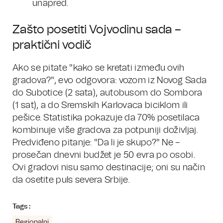
unapred.
Zašto posetiti Vojvodinu sada –
praktični vodič
Ako se pitate "kako se kretati između ovih
gradova?", evo odgovora: vozom iz Novog Sada
do Subotice (2 sata), autobusom do Sombora
(1 sat), a do Sremskih Karlovaca biciklom ili
pešice. Statistika pokazuje da 70% posetilaca
kombinuje više gradova za potpuniji doživljaj.
Predviđeno pitanje: "Da li je skupo?" Ne –
prosečan dnevni budžet je 50 evra po osobi.
Ovi gradovi nisu samo destinacije; oni su način
da osetite puls severa Srbije.
Tags :
Regionalni