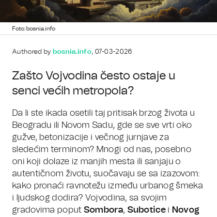
Foto: bosnia.info
Authored by
bosnia.info
, 07-03-2026
Zašto Vojvodina često ostaje u
senci većih metropola?
Da li ste ikada osetili taj pritisak brzog života u
Beogradu ili Novom Sadu, gde se sve vrti oko
gužve, betonizacije i večnog jurnjave za
sledećim terminom? Mnogi od nas, posebno
oni koji dolaze iz manjih mesta ili sanjaju o
autentičnom životu, suočavaju se sa izazovom:
kako pronaći ravnotežu između urbanog šmeka
i ljudskog dodira? Vojvodina, sa svojim
gradovima poput
Sombora
,
Subotice
i
Novog