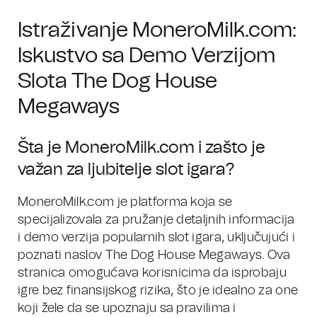
Istraživanje MoneroMilk.com:
Iskustvo sa Demo Verzijom
Slota The Dog House
Megaways
Šta je MoneroMilk.com i zašto je
važan za ljubitelje slot igara?
MoneroMilk.com je platforma koja se
specijalizovala za pružanje detaljnih informacija
i demo verzija popularnih slot igara, uključujući i
poznati naslov The Dog House Megaways. Ova
stranica omogućava korisnicima da isprobaju
igre bez finansijskog rizika, što je idealno za one
koji žele da se upoznaju sa pravilima i