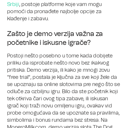
Srbiji
, postoje platforme koje vam mogu
pomoći da pronađete najbolje opcije za
klađenje i zabavu.
Zašto je demo verzija važna za
početnike i iskusne igrače?
Postoji nešto posebno u tome kada dobijete
priliku da isprobate nešto novo bez ikakvog
pritiska. Demo verzija, ili kako je mnogi zovu
"free trial", postala je ključna za sve koji žele da
se upoznaju sa online slotovima pre nego što se
odluče za ozbiljnu igru. Bilo da ste početnik koji
tek otkriva čari ovog tipa zabave, ili iskusan
igrač koji traži novu omiljenu igru, ovakav vid
probe omogućava da se upoznate sa pravilima,
simbolima i bonus rundama bez stresa. Na
MoneroMilk.com, demo verzija slota The Dog