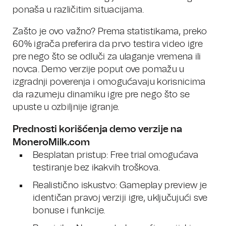
ponaša u različitim situacijama.
Zašto je ovo važno? Prema statistikama, preko
60% igrača preferira da prvo testira video igre
pre nego što se odluči za ulaganje vremena ili
novca. Demo verzije poput ove pomažu u
izgradnji poverenja i omogućavaju korisnicima
da razumeju dinamiku igre pre nego što se
upuste u ozbiljnije igranje.
Prednosti korišćenja demo verzije na
MoneroMilk.com
Besplatan pristup: Free trial omogućava
testiranje bez ikakvih troškova.
Realistično iskustvo: Gameplay preview je
identičan pravoj verziji igre, uključujući sve
bonuse i funkcije.