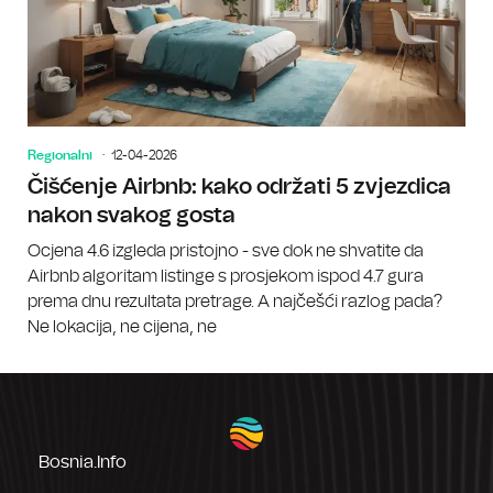
Regionalni
12-04-2026
Čišćenje Airbnb: kako održati 5 zvjezdica
nakon svakog gosta
Ocjena 4.6 izgleda pristojno - sve dok ne shvatite da
Airbnb algoritam listinge s prosjekom ispod 4.7 gura
prema dnu rezultata pretrage. A najčešći razlog pada?
Ne lokacija, ne cijena, ne
Bosnia.info