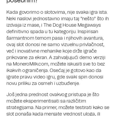
posebnim?
Kada govorimo o slotovima, nije svaka igra ista.
Neki naslovi jednostavno imaju taj "nešto" što ih
izdvaja iz mase, i The Dog House Megaways
definitivno spada u tu kategoriju. Inspirisan
šarmantnom temom pasa i njihovih avantura,
ovaj slot donosi ne samo vizuelnu privlačnost,
već i inovativne mehanike koje drže igrače
prikovane za ekran. A zahvaljujući demo verziji
na MoneroMilk.com, možete iskusiti sve to bez
ikakvih ograničenja. Osećaj je gotovo kao da
igrate pravu video igru, gde svaki spin donosi
novu priliku za osmeh i uzbuđenje.
Još jedna prednost ovakvog pristupa je što
možete eksperimentisati sa različitim
strategijama. Na primer, možete testirati kako se
slot ponaša kada menjate vrednost uloga, ili