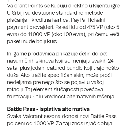
Valorant Points se kupuju direktno u klijentu igre.
U Srbiji su dostupne standardne metode
plaćanja - kreditna kartica, PayPal i lokalni
payment provajderi. Paketi idu od 475 VP (oko 5
evra) do 11.000 VP (oko 100 evra), pri čemu veći
paketi nude bolji kurs.
In-game prodavnica prikazuje četiri do pet
nasumičnih skinova koji se menjaju svakih 24
sata, plus jedan featured bundle koji traje nešto
duže. Ako tražite specifičan skin, može proći
nedeljama pre nego što se pojavi u vašoj
rotaciji. Taj element slučajnosti povećava
frustraciju - ali i vrednost alternativnih rešenja.
Battle Pass - isplativa alternativa
Svaka Valorant sezona donosi novi Battle Pass
po ceni od 1.000 VP. Za taj iznos igrač dobija