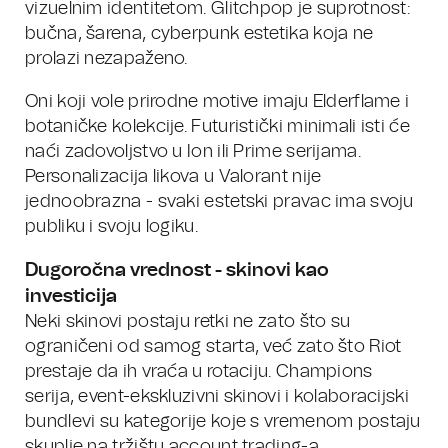
vizuelnim identitetom. Glitchpop je suprotnost:
bučna, šarena, cyberpunk estetika koja ne
prolazi nezapaženo.
Oni koji vole prirodne motive imaju Elderflame i
botaničke kolekcije. Futuristički minimali isti će
naći zadovoljstvo u Ion ili Prime serijama.
Personalizacija likova u Valorant nije
jednoobrazna - svaki estetski pravac ima svoju
publiku i svoju logiku.
Dugoročna vrednost - skinovi kao
investicija
Neki skinovi postaju retki ne zato što su
ograničeni od samog starta, već zato što Riot
prestaje da ih vraća u rotaciju. Champions
serija, event-ekskluzivni skinovi i kolaboracijski
bundlevi su kategorije koje s vremenom postaju
skuplje na tržištu account trading-a.