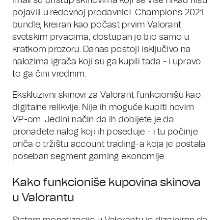
imali su pristup skinovima koji se više nikad nisu
pojavili u redovnoj prodavnici. Champions 2021
bundle, kreiran kao počast prvim Valorant
svetskim prvacima, dostupan je bio samo u
kratkom prozoru. Danas postoji isključivo na
nalozima igrača koji su ga kupili tada - i upravo
to ga čini vrednim.
Ekskluzivni skinovi za Valorant funkcionišu kao
digitalne relikvije. Nije ih moguće kupiti novim
VP-om. Jedini način da ih dobijete je da
pronađete nalog koji ih poseduje - i tu počinje
priča o tržištu account trading-a koja je postala
poseban segment gaming ekonomije.
Kako funkcioniše kupovina skinova
u Valorantu