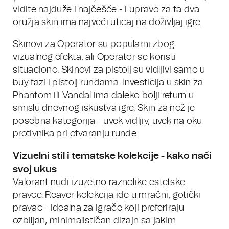
vidite najduže i najčešće - i upravo za ta dva
oružja skin ima najveći uticaj na doživljaj igre.
Skinovi za Operator su popularni zbog
vizualnog efekta, ali Operator se koristi
situaciono. Skinovi za pistolj su vidljivi samo u
buy fazi i pistolj rundama. Investicija u skin za
Phantom ili Vandal ima daleko bolji return u
smislu dnevnog iskustva igre. Skin za nož je
posebna kategorija - uvek vidljiv, uvek na oku
protivnika pri otvaranju runde.
Vizuelni stil i tematske kolekcije - kako naći
svoj ukus
Valorant nudi izuzetno raznolike estetske
pravce. Reaver kolekcija ide u mračni, gotički
pravac - idealna za igrače koji preferiraju
ozbiljan, minimalističan dizajn sa jakim