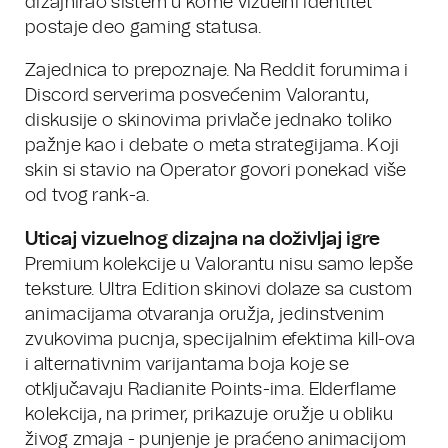
dizajnirao sistem u kome vizuelni identitet
postaje deo gaming statusa.
Zajednica to prepoznaje. Na Reddit forumima i
Discord serverima posvećenim Valorantu,
diskusije o skinovima privlače jednako toliko
pažnje kao i debate o meta strategijama. Koji
skin si stavio na Operator govori ponekad više
od tvog rank-a.
Uticaj vizuelnog dizajna na doživljaj igre
Premium kolekcije u Valorantu nisu samo lepše
teksture. Ultra Edition skinovi dolaze sa custom
animacijama otvaranja oružja, jedinstvenim
zvukovima pucnja, specijalnim efektima kill-ova
i alternativnim varijantama boja koje se
otključavaju Radianite Points-ima. Elderflame
kolekcija, na primer, prikazuje oružje u obliku
živog zmaja - punjenje je praćeno animacijom