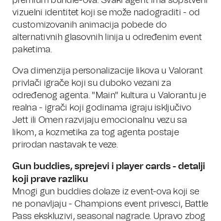
premium bundle-ova. Svaki agent ima sopstveni
vizuelni identitet koji se može nadograditi - od
customizovanih animacija pobede do
alternativnih glasovnih linija u određenim event
paketima.
Ova dimenzija personalizacije likova u Valorant
privlači igrače koji su duboko vezani za
određenog agenta. "Main" kultura u Valorantu je
realna - igrači koji godinama igraju isključivo
Jett ili Omen razvijaju emocionalnu vezu sa
likom, a kozmetika za tog agenta postaje
prirodan nastavak te veze.
Gun buddies, sprejevi i player cards - detalji
koji prave razliku
Mnogi gun buddies dolaze iz event-ova koji se
ne ponavljaju - Champions event privesci, Battle
Pass ekskluzivi, seasonal nagrade. Upravo zbog