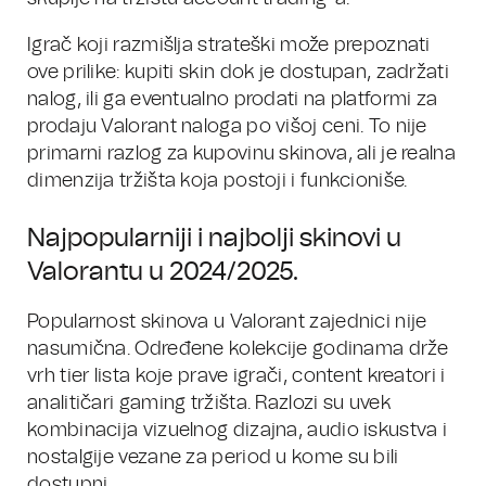
Igrač koji razmišlja strateški može prepoznati
ove prilike: kupiti skin dok je dostupan, zadržati
nalog, ili ga eventualno prodati na platformi za
prodaju Valorant naloga po višoj ceni. To nije
primarni razlog za kupovinu skinova, ali je realna
dimenzija tržišta koja postoji i funkcioniše.
Najpopularniji i najbolji skinovi u
Valorantu u 2024/2025.
Popularnost skinova u Valorant zajednici nije
nasumična. Određene kolekcije godinama drže
vrh tier lista koje prave igrači, content kreatori i
analitičari gaming tržišta. Razlozi su uvek
kombinacija vizuelnog dizajna, audio iskustva i
nostalgije vezane za period u kome su bili
dostupni.