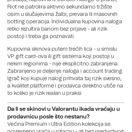
Riot ne patrolira aktivno sekundarno tržište
osim u slučajevima žalbi, prevara ili masovnih
botting operacija. Individualna kupovina naloga
retko rezultira banom bez prijave - ali rizik
postoji i treba ga poznavati.
Kupovina skinova putem trećih lica - u smislu
VP gift card-ova ili gift sistema koji postoji u
nekim regionima - nije eksplicitno zabranjena.
Zabranjeno je deljenje naloga i account trading.
Igrač koji kupuje nalog prihvata taj rizik svesno,
a kvalitet platforme i prodavca direktno utiče na
to koliko je rizik realan u praksi.
Da li se skinovi u Valorantu ikada vraćaju u
prodavnicu posle što nestanu?
Većina Premium i Ultra Edition kolekcija se
povremeno vraća u rotaciju - ali bez predvidivog