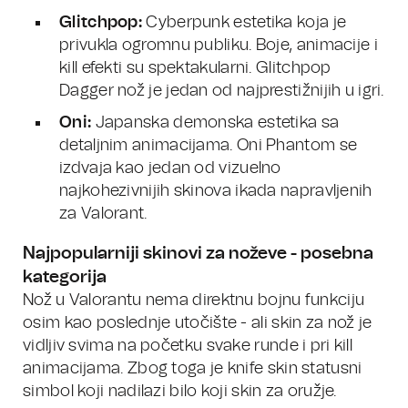
Glitchpop:
Cyberpunk estetika koja je
privukla ogromnu publiku. Boje, animacije i
kill efekti su spektakularni. Glitchpop
Dagger nož je jedan od najprestižnijih u igri.
Oni:
Japanska demonska estetika sa
detaljnim animacijama. Oni Phantom se
izdvaja kao jedan od vizuelno
najkohezivnijih skinova ikada napravljenih
za Valorant.
Najpopularniji skinovi za noževe - posebna
kategorija
Nož u Valorantu nema direktnu bojnu funkciju
osim kao poslednje utočište - ali skin za nož je
vidljiv svima na početku svake runde i pri kill
animacijama. Zbog toga je knife skin statusni
simbol koji nadilazi bilo koji skin za oružje.