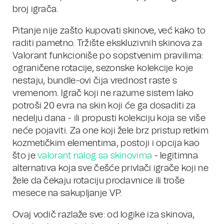
broj igrača.
Pitanje nije zašto kupovati skinove, već kako to
raditi pametno. Tržište ekskluzivnih skinova za
Valorant funkcioniše po sopstvenim pravilima:
ograničene rotacije, sezonske kolekcije koje
nestaju, bundle-ovi čija vrednost raste s
vremenom. Igrač koji ne razume sistem lako
potroši 20 evra na skin koji će ga dosaditi za
nedelju dana - ili propusti kolekciju koja se više
neće pojaviti. Za one koji žele brz pristup retkim
kozmetičkim elementima, postoji i opcija kao
što je
valorant nalog sa skinovima
- legitimna
alternativa koja sve češće privlači igrače koji ne
žele da čekaju rotaciju prodavnice ili troše
mesece na sakupljanje VP.
Ovaj vodič razlaže sve: od logike iza skinova,