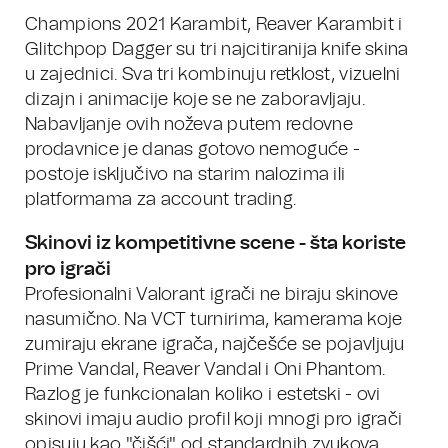
Champions 2021 Karambit, Reaver Karambit i
Glitchpop Dagger su tri najcitiranija knife skina
u zajednici. Sva tri kombinuju retklost, vizuelni
dizajn i animacije koje se ne zaboravljaju.
Nabavljanje ovih noževa putem redovne
prodavnice je danas gotovo nemoguće -
postoje isključivo na starim nalozima ili
platformama za account trading.
Skinovi iz kompetitivne scene - šta koriste
pro igrači
Profesionalni Valorant igrači ne biraju skinove
nasumično. Na VCT turnirima, kamerama koje
zumiraju ekrane igrača, najčešće se pojavljuju
Prime Vandal, Reaver Vandal i Oni Phantom.
Razlog je funkcionalan koliko i estetski - ovi
skinovi imaju audio profil koji mnogi pro igrači
opisuju kao "čišći" od standardnih zvukova