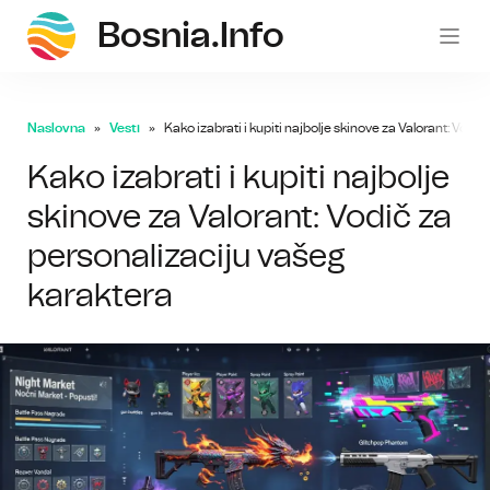
Bosnia.info
bosni
Naslovna
Vesti
Kako izabrati i kupiti najbolje skinove za Valorant: Vodi
Kako izabrati i kupiti najbolje
skinove za Valorant: Vodič za
personalizaciju vašeg
karaktera