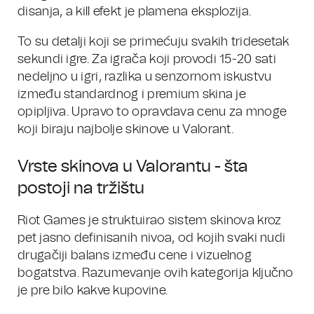
disanja, a kill efekt je plamena eksplozija.
To su detalji koji se primećuju svakih tridesetak
sekundi igre. Za igrača koji provodi 15-20 sati
nedeljno u igri, razlika u senzornom iskustvu
između standardnog i premium skina je
opipljiva. Upravo to opravdava cenu za mnoge
koji biraju najbolje skinove u Valorant.
Vrste skinova u Valorantu - šta
postoji na tržištu
Riot Games je struktuirao sistem skinova kroz
pet jasno definisanih nivoa, od kojih svaki nudi
drugačiji balans između cene i vizuelnog
bogatstva. Razumevanje ovih kategorija ključno
je pre bilo kakve kupovine.