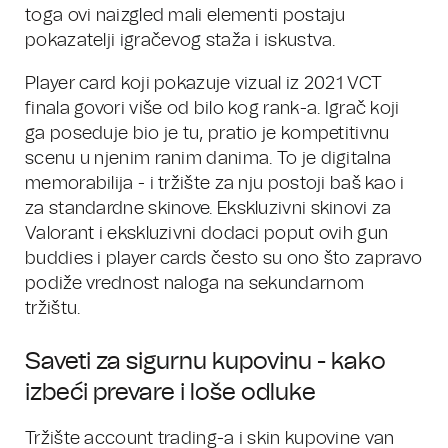
toga ovi naizgled mali elementi postaju
pokazatelji igračevog staža i iskustva.
Player card koji pokazuje vizual iz 2021 VCT
finala govori više od bilo kog rank-a. Igrač koji
ga poseduje bio je tu, pratio je kompetitivnu
scenu u njenim ranim danima. To je digitalna
memorabilija - i tržište za nju postoji baš kao i
za standardne skinove. Ekskluzivni skinovi za
Valorant i ekskluzivni dodaci poput ovih gun
buddies i player cards često su ono što zapravo
podiže vrednost naloga na sekundarnom
tržištu.
Saveti za sigurnu kupovinu - kako
izbeći prevare i loše odluke
Tržište account trading-a i skin kupovine van