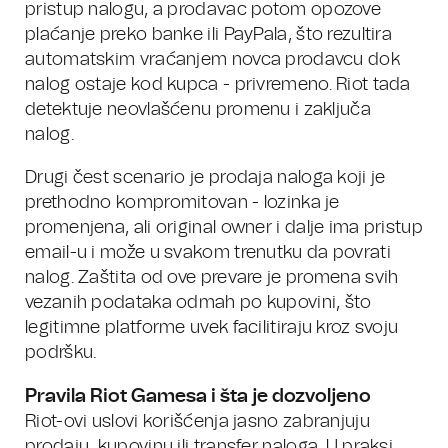
pristup nalogu, a prodavac potom opozove
plaćanje preko banke ili PayPala, što rezultira
automatskim vraćanjem novca prodavcu dok
nalog ostaje kod kupca - privremeno. Riot tada
detektuje neovlašćenu promenu i zaključa
nalog.
Drugi čest scenario je prodaja naloga koji je
prethodno kompromitovan - lozinka je
promenjena, ali original owner i dalje ima pristup
email-u i može u svakom trenutku da povrati
nalog. Zaštita od ove prevare je promena svih
vezanih podataka odmah po kupovini, što
legitimne platforme uvek facilitiraju kroz svoju
podršku.
Pravila Riot Gamesa i šta je dozvoljeno
Riot-ovi uslovi korišćenja jasno zabranjuju
prodaju, kupovinu ili transfer naloga. U praksi,