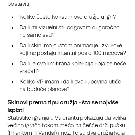
postaviti.
Koliko često koristim ovo oružje u igri?
Da li mi vizuelni stil odgovara dugoročno,
ne samo sad?
Da li skin ima custom animacije i zvukove
koji ne postaju iritantni posle 100 meceva?
Da li je ovo limitirana kolekcija koja se neće
vraćati?
Koliko VP imam i da li ova kupovina utiče
na buduće planove?
Skinovi prema tipu oružja - šta se najviše
isplati
Statistike igranja u Valorantu pokazuju da velika
većina igrača tokom meča najčešće drži pušku
(Phantom ili Vandal) i nož. To su dva oružja koja