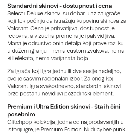
Standardni skinovi - dostupnost i cena
Select i Deluxe skinovi su dobar ulaz za igrače
koji tek počinju da istražuju kupovinu skinova za
Valorant. Cena je prihvatljiva, dostupnost je
redovna, a vizuelna promena je ipak vidljiva.
Mana je odsustvo onih detalja koji prave razliku
u dužem igranju - nema custom zvukova, nema
kill efekata, nema varijanata boja.
Za igrača koji igra jednu ili dve sesije nedeljno,
ovo je sasvim racionalan izbor. Za onog koji
Valorant igra svakodnevno, standardni skinovi
brzo postanu nevidljivi pozadinski element.
Premium i Ultra Edition skinovi - šta ih čini
posebnim
Glitchpop kolekcija, jedna od najprodavanijih u
istoriji igre, je Premium Edition. Nudi cyber-punk