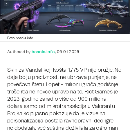
Foto: bosnia.info
Authored by
bosnia.info
, 06-01-2026
Skin za Vandal koji košta 1.775 VP nije oružje. Ne
daje bolju preciznost, ne ubrzava punjenje, ne
povećava štetu. I opet - milioni igrača godišnje
troše realne novce upravo na to. Riot Games je
2023. godine zaradio više od 900 miliona
dolara samo od mikrotransakcija u Valorantu.
Brojka koja jasno pokazuje da je vizuelna
personalizacija postala ravnopravni deo igre -
ne dodatak, već suština doživljaja za ogroman