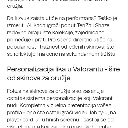
oružja.
Da li zvuk zaista utiče na performans? Teško je
izmeriti. Ali kada igrači poput TenZa i Shaze
redovno biraju iste kolekcije, zajednica to
primećuje i prati. Pro scena direktno utiče na
popularnost i tražnost određenih skinova, što
se reflektuje i na cene na sekundarnom tržištu.
Personalizacija lika u Valorantu - šire
od skinova za oružje
Fokus na skinove za oružje lako zasenuje
ostatak sistema personalizacije koji Valorant
nudi. Kompletna vizuelna prezentacija vašeg
profila - ono što ostali igrači vide u lobby-u, na
player card-u i u finish screenu - sastoji se od
više elementa koji zajedno prave koherentan