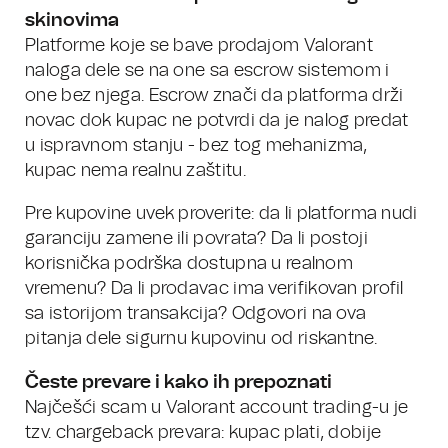
skinovima
Platforme koje se bave prodajom Valorant
naloga dele se na one sa escrow sistemom i
one bez njega. Escrow znači da platforma drži
novac dok kupac ne potvrdi da je nalog predat
u ispravnom stanju - bez tog mehanizma,
kupac nema realnu zaštitu.
Pre kupovine uvek proverite: da li platforma nudi
garanciju zamene ili povrata? Da li postoji
korisnička podrška dostupna u realnom
vremenu? Da li prodavac ima verifikovan profil
sa istorijom transakcija? Odgovori na ova
pitanja dele sigurnu kupovinu od riskantne.
Česte prevare i kako ih prepoznati
Najčešći scam u Valorant account trading-u je
tzv. chargeback prevara: kupac plati, dobije