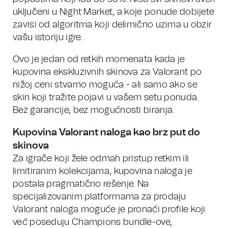
uključeni u Night Market, a koje ponude dobijete
zavisi od algoritma koji delimično uzima u obzir
vašu istoriju igre.
Ovo je jedan od retkih momenata kada je
kupovina ekskluzivnih skinova za Valorant po
nižoj ceni stvarno moguća - ali samo ako se
skin koji tražite pojavi u vašem setu ponuda.
Bez garancije, bez mogućnosti biranja.
Kupovina Valorant naloga kao brz put do
skinova
Za igrače koji žele odmah pristup retkim ili
limitiranim kolekcijama, kupovina naloga je
postala pragmatično rešenje. Na
specijalizovanim platformama za prodaju
Valorant naloga moguće je pronaći profile koji
već poseduju Champions bundle-ove,