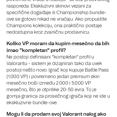
rasporeda. Ekskluzivni skinovi vezani za
specifične događaje ili Championship bundle-
ove se gotovo nikad ne vraćaju. Ako propustite
Champions kolekciju, ona praktično postaje
nedostupna kroz zvaničnu prodavnicu.
Koliko VP moram da kupim mesečno da bih
imao "kompletan" profil?
Ne postoji definisani "kompletan" profil u
Valorantu - sistem je dizajniran tako da uvek
postoji nešto novo. Igrač koji kupuje Battle Pass
(1.000 VP) i povremeno jedan premium skin
mesečno troši između 2.000 i 5.000 VP
mesečno, što je otprilike 20-50 evra. To je
gornja granica za prosečnog igrača koji ne ide u
ekskluzivne bundle-ove.
Mogu li da prodam svoj Valorant nalog ako