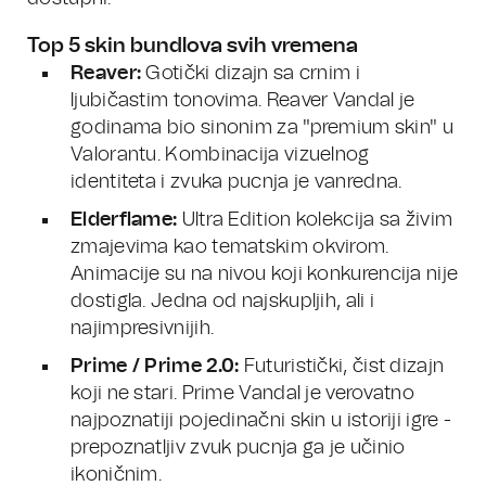
Top 5 skin bundlova svih vremena
Reaver:
Gotički dizajn sa crnim i
ljubičastim tonovima. Reaver Vandal je
godinama bio sinonim za "premium skin" u
Valorantu. Kombinacija vizuelnog
identiteta i zvuka pucnja je vanredna.
Elderflame:
Ultra Edition kolekcija sa živim
zmajevima kao tematskim okvirom.
Animacije su na nivou koji konkurencija nije
dostigla. Jedna od najskupljih, ali i
najimpresivnijih.
Prime / Prime 2.0:
Futuristički, čist dizajn
koji ne stari. Prime Vandal je verovatno
najpoznatiji pojedinačni skin u istoriji igre -
prepoznatljiv zvuk pucnja ga je učinio
ikoničnim.