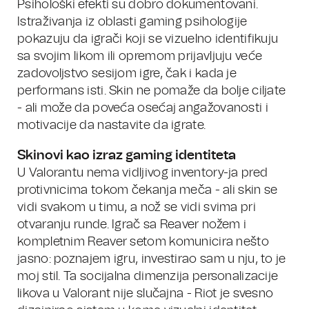
Psihološki efekti su dobro dokumentovani.
Istraživanja iz oblasti gaming psihologije
pokazuju da igrači koji se vizuelno identifikuju
sa svojim likom ili opremom prijavljuju veće
zadovoljstvo sesijom igre, čak i kada je
performans isti. Skin ne pomaže da bolje ciljate
- ali može da poveća osećaj angažovanosti i
motivacije da nastavite da igrate.
Skinovi kao izraz gaming identiteta
U Valorantu nema vidljivog inventory-ja pred
protivnicima tokom čekanja meča - ali skin se
vidi svakom u timu, a nož se vidi svima pri
otvaranju runde. Igrač sa Reaver nožem i
kompletnim Reaver setom komunicira nešto
jasno: poznajem igru, investirao sam u nju, to je
moj stil. Ta socijalna dimenzija personalizacije
likova u Valorant nije slučajna - Riot je svesno