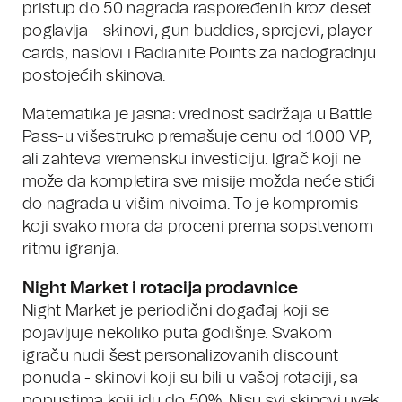
pristup do 50 nagrada raspoređenih kroz deset
poglavlja - skinovi, gun buddies, sprejevi, player
cards, naslovi i Radianite Points za nadogradnju
postojećih skinova.
Matematika je jasna: vrednost sadržaja u Battle
Pass-u višestruko premašuje cenu od 1.000 VP,
ali zahteva vremensku investiciju. Igrač koji ne
može da kompletira sve misije možda neće stići
do nagrada u višim nivoima. To je kompromis
koji svako mora da proceni prema sopstvenom
ritmu igranja.
Night Market i rotacija prodavnice
Night Market je periodični događaj koji se
pojavljuje nekoliko puta godišnje. Svakom
igraču nudi šest personalizovanih discount
ponuda - skinovi koji su bili u vašoj rotaciji, sa
popustima koji idu do 50%. Nisu svi skinovi uvek