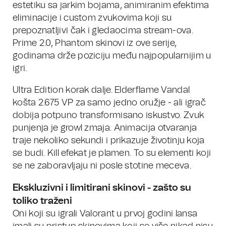
estetiku sa jarkim bojama, animiranim efektima
eliminacije i custom zvukovima koji su
prepoznatljivi čak i gledaocima stream-ova.
Prime 2.0, Phantom skinovi iz ove serije,
godinama drže poziciju među najpopularnijim u
igri.
Ultra Edition korak dalje. Elderflame Vandal
košta 2.675 VP za samo jedno oružje - ali igrač
dobija potpuno transformisano iskustvo. Zvuk
punjenja je growl zmaja. Animacija otvaranja
traje nekoliko sekundi i prikazuje životinju koja
se budi. Kill efekat je plamen. To su elementi koji
se ne zaboravljaju ni posle stotine meceva.
Ekskluzivni i limitirani skinovi - zašto su
toliko traženi
Oni koji su igrali Valorant u prvoj godini lansa