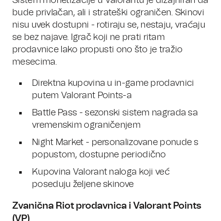
Sistem monetizacije u Valorantu je dizajniran da
bude privlačan, ali i strateški ograničen. Skinovi
nisu uvek dostupni - rotiraju se, nestaju, vraćaju
se bez najave. Igrač koji ne prati ritam
prodavnice lako propusti ono što je tražio
mesecima.
Direktna kupovina u in-game prodavnici
putem Valorant Points-a
Battle Pass - sezonski sistem nagrada sa
vremenskim ograničenjem
Night Market - personalizovane ponude s
popustom, dostupne periodično
Kupovina Valorant naloga koji već
poseduju željene skinove
Zvanična Riot prodavnica i Valorant Points
(VP)