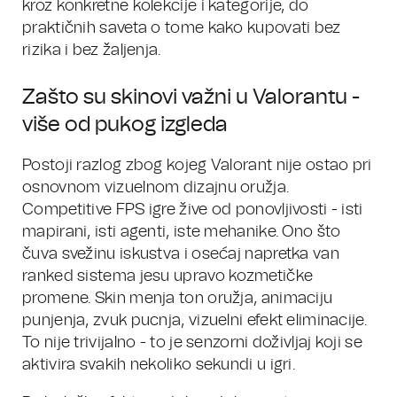
kroz konkretne kolekcije i kategorije, do
praktičnih saveta o tome kako kupovati bez
rizika i bez žaljenja.
Zašto su skinovi važni u Valorantu -
više od pukog izgleda
Postoji razlog zbog kojeg Valorant nije ostao pri
osnovnom vizuelnom dizajnu oružja.
Competitive FPS igre žive od ponovljivosti - isti
mapirani, isti agenti, iste mehanike. Ono što
čuva svežinu iskustva i osećaj napretka van
ranked sistema jesu upravo kozmetičke
promene. Skin menja ton oružja, animaciju
punjenja, zvuk pucnja, vizuelni efekt eliminacije.
To nije trivijalno - to je senzorni doživljaj koji se
aktivira svakih nekoliko sekundi u igri.