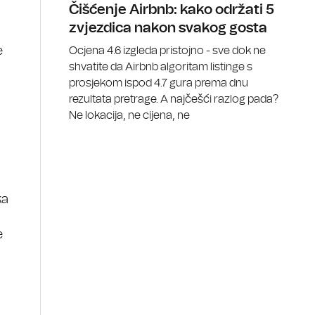
Čišćenje Airbnb: kako održati 5
zvjezdica nakon svakog gosta
Ocjena 4.6 izgleda pristojno - sve dok ne
e
shvatite da Airbnb algoritam listinge s
prosjekom ispod 4.7 gura prema dnu
rezultata pretrage. A najčešći razlog pada?
Ne lokacija, ne cijena, ne
ka
e