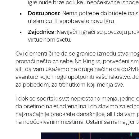
igre nude brze odluke i neočekivane ishode
Dostupnost
: Nema potrebe da budete na st
utakmicu ili isprobavate novu igru.
Zajednica
: Navijači i igrači se povezuju pre
virtuelnom svetu.
Ovi elementi čine da se granice između stvarnog 
pronaći nešto za sebe. Na King.rs, posvećeni 
ali i da vam ukažemo na druge načine da doživite u
avanture koje mogu upotpuniti vaše iskustvo. Jer,
za pobedom, za trenutkom koji menja sve.
I dok se sportski svet neprestano menja, jedno
da osetimo nalet adrenalina i da slavima zajed
najznačajnije preokrete današnjice, ali i da va
na neočekivanim mestima. Ostani sa nama, jer 