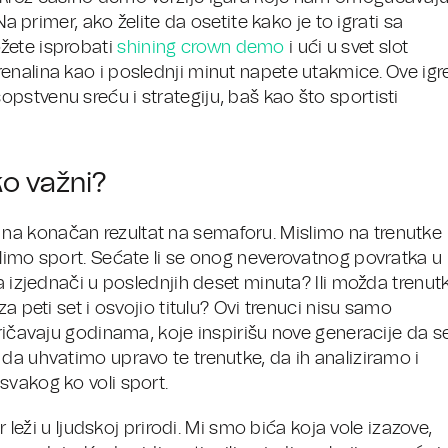
Na primer, ako želite da osetite kako je to igrati sa
žete isprobati
shining crown demo
i ući u svet slot
enalina kao i poslednji minut napete utakmice. Ove igr
pstvenu sreću i strategiju, baš kao što sportisti
ko važni?
na konačan rezultat na semaforu. Mislimo na trenutke
olimo sport. Sećate li se onog neverovatnog povratka u
a izjednači u poslednjih deset minuta? Ili možda trenut
a peti set i osvojio titulu? Ovi trenuci nisu samo
pričavaju godinama, koje inspirišu nove generacije da s
da uhvatimo upravo te trenutke, da ih analiziramo i
svakog ko voli sport.
r leži u ljudskoj prirodi. Mi smo bića koja vole izazove,