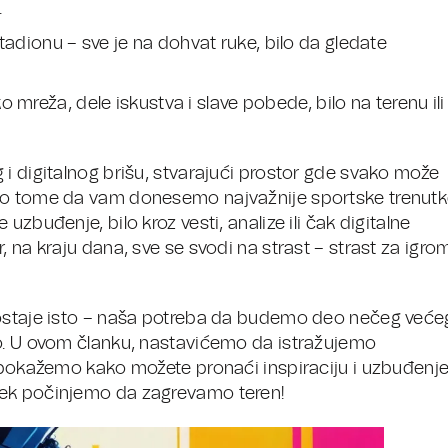
.
adionu – sve je na dohvat ruke, bilo da gledate
ko mreža, dele iskustva i slave pobede, bilo na terenu ili
i digitalnog brišu, stvarajući prostor gde svako može
smo tome da vam donesemo najvažnije sportske trenutk
zbuđenje, bilo kroz vesti, analize ili čak digitalne
 na kraju dana, sve se svodi na strast – strast za igro
 ostaje isto – naša potreba da budemo deo nečeg veće
no. U ovom članku, nastavićemo da istražujemo
m pokažemo kako možete pronaći inspiraciju i uzbuđenj
tek počinjemo da zagrevamo teren!