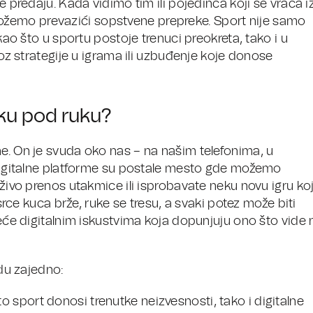
e predaju. Kada vidimo tim ili pojedinca koji se vraća i
žemo prevazići sopstvene prepreke. Sport nije samo
 kao što u sportu postoje trenuci preokreta, tako i u
kroz strategije u igrama ili uzbuđenje koje donose
ruku pod ruku?
ne. On je svuda oko nas – na našim telefonima, u
, digitalne platforme su postale mesto gde možemo
uživo prenos utakmice ili isprobavate neku novu igru ko
 srce kuca brže, ruke se tresu, a svaki potez može biti
reće digitalnim iskustvima koja dopunjuju ono što vide 
idu zajedno:
to sport donosi trenutke neizvesnosti, tako i digitalne