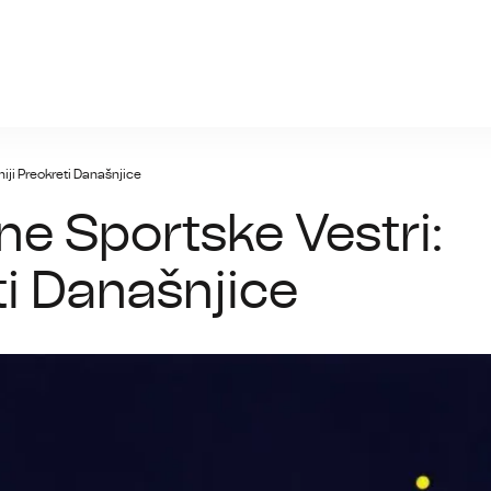
nia.info
niji Preokreti Današnjice
čne Sportske Vestri:
ti Današnjice