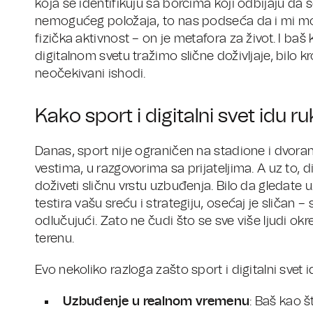
koja se identifikuju sa borcima koji odbijaju da s
nemogućeg položaja, to nas podseća da i mi mo
fizička aktivnost – on je metafora za život. I baš
digitalnom svetu tražimo slične doživljaje, bilo 
neočekivani ishodi.
Kako sport i digitalni svet idu 
Danas, sport nije ograničen na stadione i dvora
vestima, u razgovorima sa prijateljima. A uz to
doživeti sličnu vrstu uzbuđenja. Bilo da gledate 
testira vašu sreću i strategiju, osećaj je sličan –
odlučujući. Zato ne čudi što se sve više ljudi ok
terenu.
Evo nekoliko razloga zašto sport i digitalni svet 
Uzbuđenje u realnom vremenu
: Baš kao š