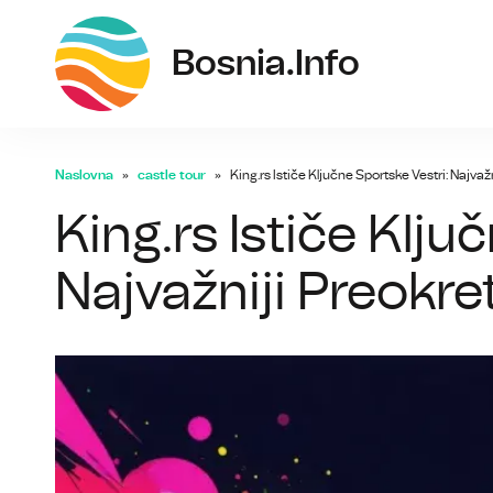
bos
Bosnia.info
Naslovna
castle tour
King.rs Ističe Ključne Sportske Vestri: Najvaž
King.rs Ističe Klju
Najvažniji Preokre