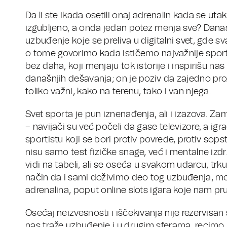
Da li ste ikada osetili onaj adrenalin kada se u
izgubljeno, a onda jedan potez menja sve? Danas 
uzbuđenje koje se preliva u digitalni svet, gde sv
o tome govorimo kada ističemo najvažnije sports
bez daha, koji menjaju tok istorije i inspirišu 
današnjih dešavanja; on je poziv da zajedno prož
toliko važni, kako na terenu, tako i van njega.
Svet sporta je pun iznenađenja, ali i izazova. Za
– navijači su već počeli da gase televizore, a igra
sportistu koji se bori protiv povrede, protiv sop
nisu samo test fizičke snage, već i mentalne izdrž
vidi na tabeli, ali se oseća u svakom udarcu, tr
način da i sami doživimo deo tog uzbuđenja, mo
adrenalina, poput online slots igara koje nam pr
Osećaj neizvesnosti i iščekivanja nije rezervis
nas traže uzbuđenje i u drugim sferama, recimo