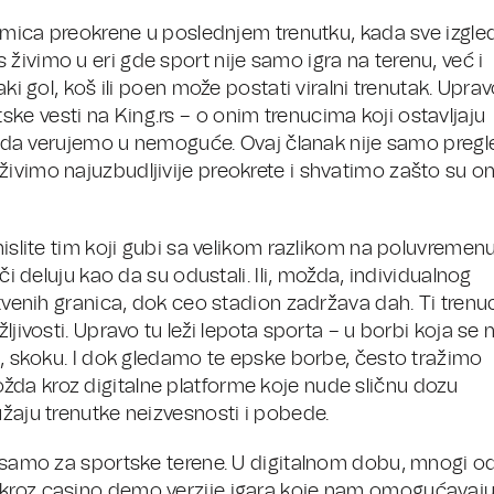
takmica preokrene u poslednjem trenutku, kada sve izgle
živimo u eri gde sport nije samo igra na terenu, već i
aki gol, koš ili poen može postati viralni trenutak. Upra
ke vesti na King.rs – o onim trenucima koji ostavljaju
nas da verujemo u nemoguće. Ovaj članak nije samo preg
ivimo najuzbudljivije preokrete i shvatimo zašto su on
mislite tim koji gubi sa velikom razlikom na poluvremen
či deluju kao da su odustali. Ili, možda, individualnog
stvenih granica, dok ceo stadion zadržava dah. Ti trenu
ljivosti. Upravo tu leži lepota sporta – u borbi koja se 
ku, skoku. I dok gledamo te epske borbe, često tražimo
žda kroz digitalne platforme koje nude sličnu dozu
užaju trenutke neizvesnosti i pobede.
an samo za sportske terene. U digitalnom dobu, mnogi o
 kroz casino demo verzije igara koje nam omogućavaj