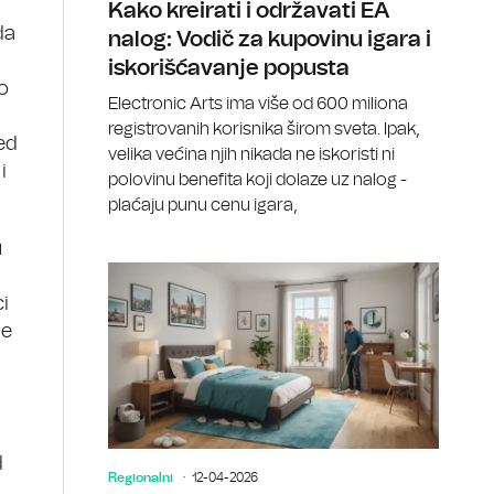
Kako kreirati i održavati EA
da
nalog: Vodič za kupovinu igara i
iskorišćavanje popusta
vo
Electronic Arts ima više od 600 miliona
registrovanih korisnika širom sveta. Ipak,
led
velika većina njih nikada ne iskoristi ni
i
polovinu benefita koji dolaze uz nalog -
plaćaju punu cenu igara,
u
ci
ne
d
Regionalni
12-04-2026
u