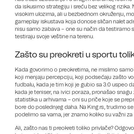
da iskusimo strategiju i sreću bez velikog rizika. 
visokim ulozima, ali u bezbednom okruženju, mo
gameplay iskustava koja donose sličan nalet adr
nisu samo zabava – one su način da testiramo so
testiraju svoje veštine na terenu.
Zašto su preokreti u sportu toli
Kada govorimo o preokretima, ne mislimo samo 
koji menjaju percepciju, koji podsećaju zašto v
fudbalu, kada je tim koji je gubio sa 3:0 uspeo d
kada je teniser, na ivici poraza, pronašao snagu z
statistika u arhivama – oni su priče koje se pre
bore do poslednjeg daha. Na King.rs, trudimo se 
podelimo sa vama, jer znamo koliko su važni za 
Ali, zašto nas ti preokreti toliko privlače? Odgovo