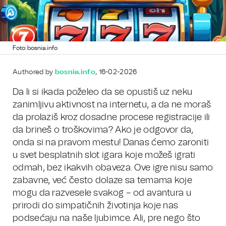
Foto: bosnia.info
Authored by
bosnia.info
, 16-02-2026
Da li si ikada poželeo da se opustiš uz neku
zanimljivu aktivnost na internetu, a da ne moraš
da prolaziš kroz dosadne procese registracije ili
da brineš o troškovima? Ako je odgovor da,
onda si na pravom mestu! Danas ćemo zaroniti
u svet besplatnih slot igara koje možeš igrati
odmah, bez ikakvih obaveza. Ove igre nisu samo
zabavne, već često dolaze sa temama koje
mogu da razvesele svakog – od avantura u
prirodi do simpatičnih životinja koje nas
podsećaju na naše ljubimce. Ali, pre nego što