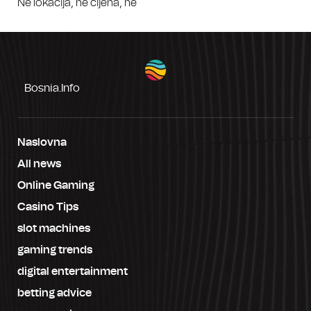
Ne lokacija, ne cijena, ne
Bosnia.info
Naslovna
All news
Online Gaming
Casino Tips
slot machines
gaming trends
digital entertainment
betting advice