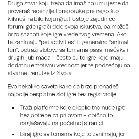
Druga stvar koju treba da imaš na umu jeste da
proveraš recenzije i preporuke pre nego što
klikneš na bilo koju igru. Postoje zajednice i
forumi gde igrači dele svoja iskustva, pa možeš
brzo saznati koje igre vrede tvog vremena. Ako
te zanimaju "pet activities" ili generalno "animal
fun", potraži slotove sa temama pasa, mačaka ili
drugih ljubimaca – često su to igre koje imaju
dodatnu emotivnu vrednost jer te podsećaju na
stvarne trenutke iz života.
Evo nekoliko saveta kako da brzo pronađeš
najbolje besplatne slot igre bez registracije:
Traži platforme koje eksplicitno nude igre
bez potrebe za prijavom – obično to
naglašavaju na početnoj stranici.
Biraj igre sa temama koje te zanimaju, jer