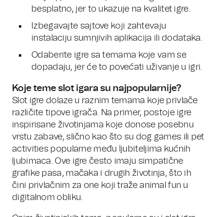
besplatno, jer to ukazuje na kvalitet igre.
Izbegavajte sajtove koji zahtevaju
instalaciju sumnjivih aplikacija ili dodataka.
Odaberite igre sa temama koje vam se
dopadaju, jer će to povećati uživanje u igri.
Koje teme slot igara su najpopularnije?
Slot igre dolaze u raznim temama koje privlače
različite tipove igrača. Na primer, postoje igre
inspirisane životinjama koje donose posebnu
vrstu zabave, slično kao što su dog games ili pet
activities popularne među ljubiteljima kućnih
ljubimaca. Ove igre često imaju simpatične
grafike pasa, mačaka i drugih životinja, što ih
čini privlačnim za one koji traže animal fun u
digitalnom obliku.