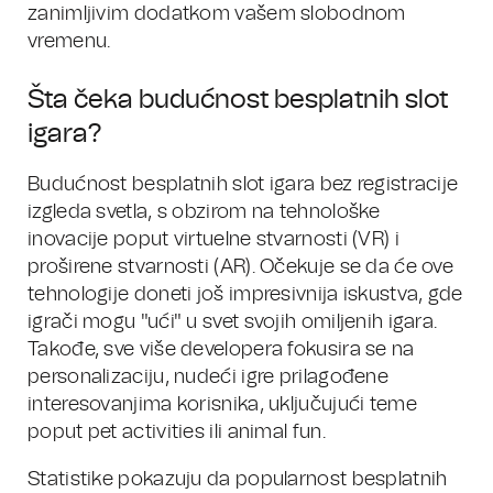
zanimljivim dodatkom vašem slobodnom
vremenu.
Šta čeka budućnost besplatnih slot
igara?
Budućnost besplatnih slot igara bez registracije
izgleda svetla, s obzirom na tehnološke
inovacije poput virtuelne stvarnosti (VR) i
proširene stvarnosti (AR). Očekuje se da će ove
tehnologije doneti još impresivnija iskustva, gde
igrači mogu "ući" u svet svojih omiljenih igara.
Takođe, sve više developera fokusira se na
personalizaciju, nudeći igre prilagođene
interesovanjima korisnika, uključujući teme
poput pet activities ili animal fun.
Statistike pokazuju da popularnost besplatnih