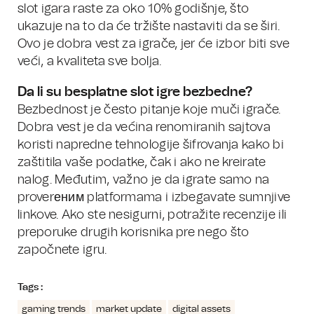
slot igara raste za oko 10% godišnje, što
ukazuje na to da će tržište nastaviti da se širi.
Ovo je dobra vest za igrače, jer će izbor biti sve
veći, a kvaliteta sve bolja.
Da li su besplatne slot igre bezbedne?
Bezbednost je često pitanje koje muči igrače.
Dobra vest je da većina renomiranih sajtova
koristi napredne tehnologije šifrovanja kako bi
zaštitila vaše podatke, čak i ako ne kreirate
nalog. Međutim, važno je da igrate samo na
proverеним platformama i izbegavate sumnjive
linkove. Ako ste nesigurni, potražite recenzije ili
preporuke drugih korisnika pre nego što
započnete igru.
Tags :
gaming trends
market update
digital assets