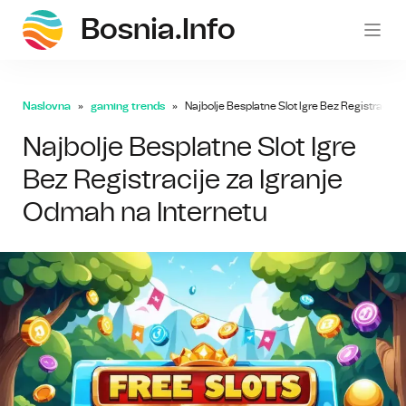
Bosnia.info
bosni
Naslovna
gaming trends
Najbolje Besplatne Slot Igre Bez Registracije
Najbolje Besplatne Slot Igre
Bez Registracije za Igranje
Odmah na Internetu