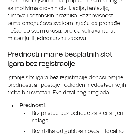
Osim životinjskih tema, popularne su i slot igre
sa motivima drevnih civilizacija, fantazije,
filmova i sezonskih praznika. Raznovrsnost
tema omogućava svakom igraču da pronađe
nešto po svom ukusu, bilo da voli avanturu,
misteriju ili jednostavnu zabavu.
Prednosti i mane besplatnih slot
igara bez registracije
Igranje slot igara bez registracije donosi brojne
prednosti, ali postoje i određeni nedostaci kojih
treba biti svestan. Evo detaljnog pregleda:
Prednosti:
Brz pristup bez potrebe za kreiranjem
naloga.
Bez rizika od gubitka novca – idealno