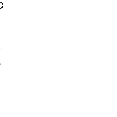
e
u
su