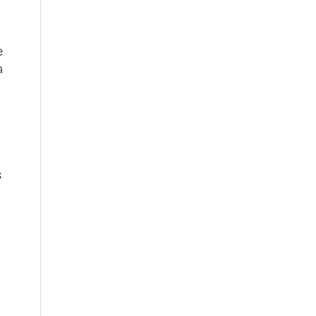
e
a
s