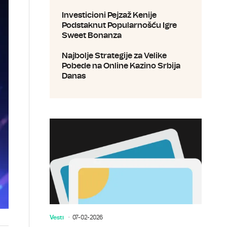
Investicioni Pejzaž Kenije
Podstaknut Popularnošću Igre
Sweet Bonanza
Najbolje Strategije za Velike
Pobede na Online Kazino Srbija
Danas
Vesti
07-02-2026