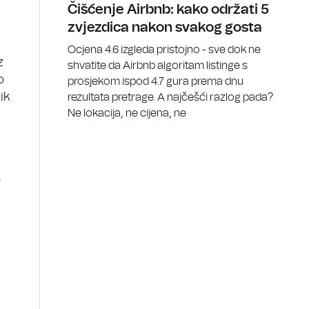
Čišćenje Airbnb: kako održati 5
zvjezdica nakon svakog gosta
Ocjena 4.6 izgleda pristojno - sve dok ne
z
shvatite da Airbnb algoritam listinge s
o
prosjekom ispod 4.7 gura prema dnu
ik
rezultata pretrage. A najčešći razlog pada?
Ne lokacija, ne cijena, ne
e