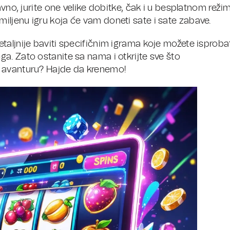
avno, jurite one velike dobitke, čak i u besplatnom reži
ljenu igru koja će vam doneti sate i sate zabave.
aljnije baviti specifičnim igrama koje možete isprobat
a. Zato ostanite sa nama i otkrijte sve što
a avanturu? Hajde da krenemo!