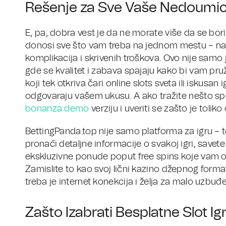
Rešenje za Sve Vaše Nedoumi
E, pa, dobra vest je da ne morate više da se bo
donosi sve što vam treba na jednom mestu – najb
komplikacija i skrivenih troškova. Ovo nije sam
gde se kvalitet i zabava spajaju kako bi vam pruži
koji tek otkriva čari online slots sveta ili iskusan
odgovaraju vašem ukusu. A ako tražite nešto sp
bonanza demo
verziju i uveriti se zašto je toli
BettingPanda.top nije samo platforma za igru – to
pronaći detaljne informacije o svakoj igri, savet
ekskluzivne ponude poput free spins koje vam o
Zamislite to kao svoj lični kazino džepnog forma
treba je internet konekcija i želja za malo uzbuđe
Zašto Izabrati Besplatne Slot Ig