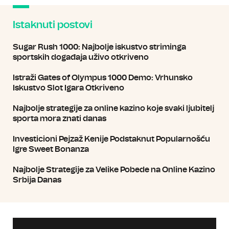
Istaknuti postovi
Sugar Rush 1000: Najbolje iskustvo striminga
sportskih događaja uživo otkriveno
Istraži Gates of Olympus 1000 Demo: Vrhunsko
Iskustvo Slot Igara Otkriveno
Najbolje strategije za online kazino koje svaki ljubitelj
sporta mora znati danas
Investicioni Pejzaž Kenije Podstaknut Popularnošću
Igre Sweet Bonanza
Najbolje Strategije za Velike Pobede na Online Kazino
Srbija Danas