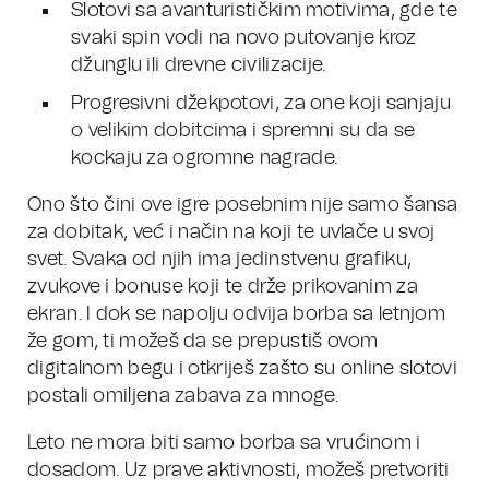
Slotovi sa avanturističkim motivima, gde te
svaki spin vodi na novo putovanje kroz
džunglu ili drevne civilizacije.
Progresivni džekpotovi, za one koji sanjaju
o velikim dobitcima i spremni su da se
kockaju za ogromne nagrade.
Ono što čini ove igre posebnim nije samo šansa
za dobitak, već i način na koji te uvlače u svoj
svet. Svaka od njih ima jedinstvenu grafiku,
zvukove i bonuse koji te drže prikovanim za
ekran. I dok se napolju odvija borba sa letnjom
že gom, ti možeš da se prepustiš ovom
digitalnom begu i otkriješ zašto su online slotovi
postali omiljena zabava za mnoge.
Leto ne mora biti samo borba sa vrućinom i
dosadom. Uz prave aktivnosti, možeš pretvoriti