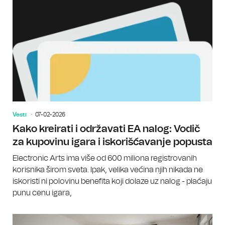
Vesti
07-02-2026
Kako kreirati i održavati EA nalog: Vodič
za kupovinu igara i iskorišćavanje popusta
Electronic Arts ima više od 600 miliona registrovanih
korisnika širom sveta. Ipak, velika većina njih nikada ne
iskoristi ni polovinu benefita koji dolaze uz nalog - plaćaju
punu cenu igara,