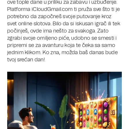
ove tople dane u priliku za zabavu i uzbuđenje.
Platforma iCloudGmail.com ti pruža sve što ti je
potrebno da započneš svoje putovanje kroz
svet online slotova. Bilo da si iskusan igrač ili tek
počinješ, ovde ima nešto za svakoga. Zato
zgrabi svoje omiljeno piće, udobno se smesti i
pripremi se za avanturu koja te čeka sa samo
jednim klikom. Ko zna, možda baš danas bude
tvoj srećan dan!