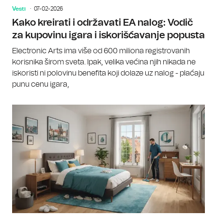
Vesti
07-02-2026
Kako kreirati i održavati EA nalog: Vodič
za kupovinu igara i iskorišćavanje popusta
Electronic Arts ima više od 600 miliona registrovanih
korisnika širom sveta. Ipak, velika većina njih nikada ne
iskoristi ni polovinu benefita koji dolaze uz nalog - plaćaju
punu cenu igara,