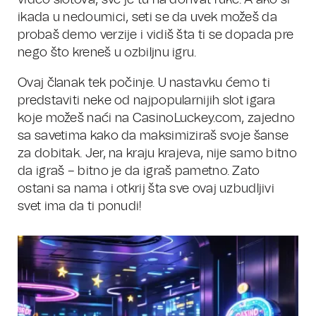
video slotova, sve je tu na dohvat ruke. A ako si
ikada u nedoumici, seti se da uvek možeš da
probaš demo verzije i vidiš šta ti se dopada pre
nego što kreneš u ozbiljnu igru.
Ovaj članak tek počinje. U nastavku ćemo ti
predstaviti neke od najpopularnijih slot igara
koje možeš naći na CasinoLuckey.com, zajedno
sa savetima kako da maksimiziraš svoje šanse
za dobitak. Jer, na kraju krajeva, nije samo bitno
da igraš – bitno je da igraš pametno. Zato
ostani sa nama i otkrij šta sve ovaj uzbudljivi
svet ima da ti ponudi!