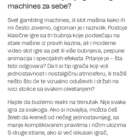
machines za sebe?
Svet gambling machines, ili slot mašina kako ih
mi često zovemo, ogroman je i raznolik. Postoje
klasične igre sa tri bubnja koje podsećaju na
stare mašine iz pravih kazina, ali i moderne
video slot igre sa pet ili više bubnjeva, prepune
animacija i specijalnih efekata. Pitanje je – šta
tebi odgovara? Da li si tip igrača koji voli
jednostavnost i nostalgičnu atmosferu, ili tražiš
nešto što će te vizualno oduševiti i držati na
ivici stolice sa svakim okretanjem?
Hajde da budemo realni na trenutak. Nije svaka
igra za svakoga. Ako si novajlija, možda ćeš
želeti da kreneš od nečeg jednostavnijeg, sa
manje komplikovanim pravilima i nižim ulozima.
S druge strane, ako si već iskusan igrač,