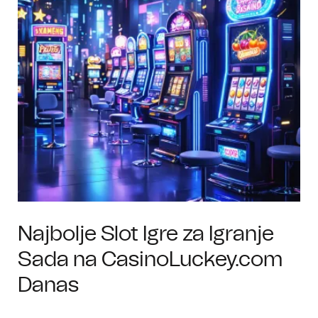
Najbolje Slot Igre za Igranje
Sada na CasinoLuckey.com
Danas