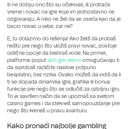
ili ne dobiju ono što su očekivali, ili protraće
vreme i novac na igre koje im jednostavno ne
odgovaraju. A niko ne želi da se oseća kao da je
bacio novac u vetar, zar ne?
E, tu dolazimo do rešenja! Ako želiš da probaš
nešto pre nego što uložiš pravi novac, postoje
odlične opcije da testiraš vode. Na primer,
platforme poput
slot igre demo
omogućavaju ti
da isprobaš različite naslove potpuno
besplatno, bez rizika. Ovako možeš da vidiš da li
ti se dopada dinamika igre, grafika ili bonus
funkcije pre nego što se odlučiš za ozbiljnu igru.
To je savršen način da se upoznaš sa svetom
casino games i da stekneš samopouzdanje pre
nego što kreneš u pravu avanturu.
Kako pronaći najbolje gambling