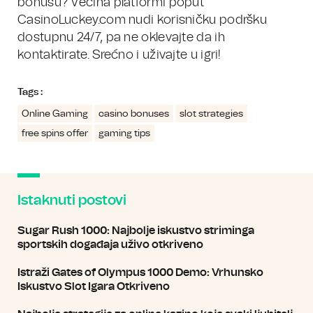
bonusu? Većina platformi poput
CasinoLuckey.com nudi korisničku podršku
dostupnu 24/7, pa ne oklevajte da ih
kontaktirate. Srećno i uživajte u igri!
Tags :
Online Gaming
casino bonuses
slot strategies
free spins offer
gaming tips
Istaknuti postovi
Sugar Rush 1000: Najbolje iskustvo striminga
sportskih događaja uživo otkriveno
Istraži Gates of Olympus 1000 Demo: Vrhunsko
Iskustvo Slot Igara Otkriveno