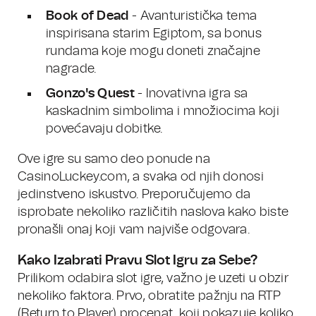
Book of Dead
- Avanturistička tema
inspirisana starim Egiptom, sa bonus
rundama koje mogu doneti značajne
nagrade.
Gonzo's Quest
- Inovativna igra sa
kaskadnim simbolima i množiocima koji
povećavaju dobitke.
Ove igre su samo deo ponude na
CasinoLuckey.com, a svaka od njih donosi
jedinstveno iskustvo. Preporučujemo da
isprobate nekoliko različitih naslova kako biste
pronašli onaj koji vam najviše odgovara.
Kako Izabrati Pravu Slot Igru za Sebe?
Prilikom odabira slot igre, važno je uzeti u obzir
nekoliko faktora. Prvo, obratite pažnju na RTP
(Return to Player) procenat, koji pokazuje koliko