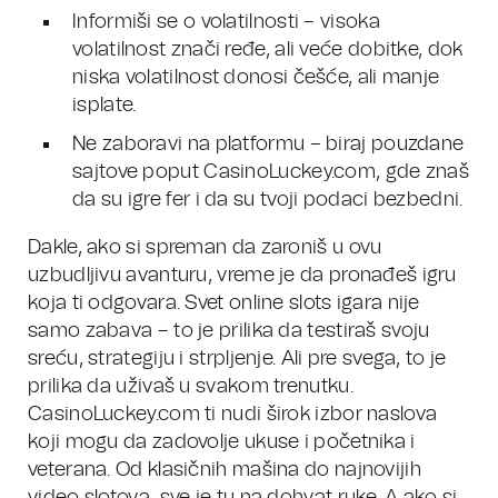
Informiši se o volatilnosti – visoka
volatilnost znači ređe, ali veće dobitke, dok
niska volatilnost donosi češće, ali manje
isplate.
Ne zaboravi na platformu – biraj pouzdane
sajtove poput CasinoLuckey.com, gde znaš
da su igre fer i da su tvoji podaci bezbedni.
Dakle, ako si spreman da zaroniš u ovu
uzbudljivu avanturu, vreme je da pronađeš igru
koja ti odgovara. Svet online slots igara nije
samo zabava – to je prilika da testiraš svoju
sreću, strategiju i strpljenje. Ali pre svega, to je
prilika da uživaš u svakom trenutku.
CasinoLuckey.com ti nudi širok izbor naslova
koji mogu da zadovolje ukuse i početnika i
veterana. Od klasičnih mašina do najnovijih