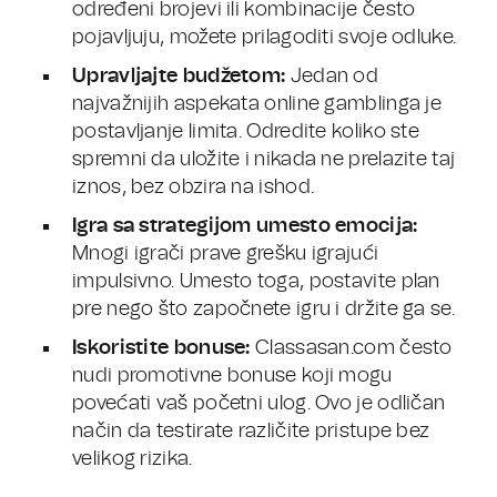
određeni brojevi ili kombinacije često
pojavljuju, možete prilagoditi svoje odluke.
Upravljajte budžetom:
Jedan od
najvažnijih aspekata online gamblinga je
postavljanje limita. Odredite koliko ste
spremni da uložite i nikada ne prelazite taj
iznos, bez obzira na ishod.
Igra sa strategijom umesto emocija:
Mnogi igrači prave grešku igrajući
impulsivno. Umesto toga, postavite plan
pre nego što započnete igru i držite ga se.
Iskoristite bonuse:
Classasan.com često
nudi promotivne bonuse koji mogu
povećati vaš početni ulog. Ovo je odličan
način da testirate različite pristupe bez
velikog rizika.