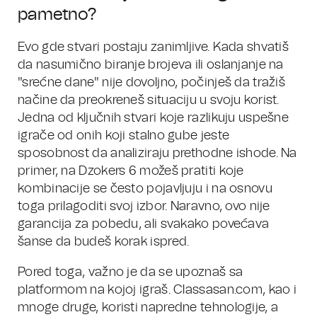
pametno?
Evo gde stvari postaju zanimljive. Kada shvatiš
da nasumično biranje brojeva ili oslanjanje na
"srećne dane" nije dovoljno, počinješ da tražiš
načine da preokreneš situaciju u svoju korist.
Jedna od ključnih stvari koje razlikuju uspešne
igrače od onih koji stalno gube jeste
sposobnost da analiziraju prethodne ishode. Na
primer, na Dzokers 6 možeš pratiti koje
kombinacije se često pojavljuju i na osnovu
toga prilagoditi svoj izbor. Naravno, ovo nije
garancija za pobedu, ali svakako povećava
šanse da budeš korak ispred.
Pored toga, važno je da se upoznaš sa
platformom na kojoj igraš. Classasan.com, kao i
mnoge druge, koristi napredne tehnologije, a