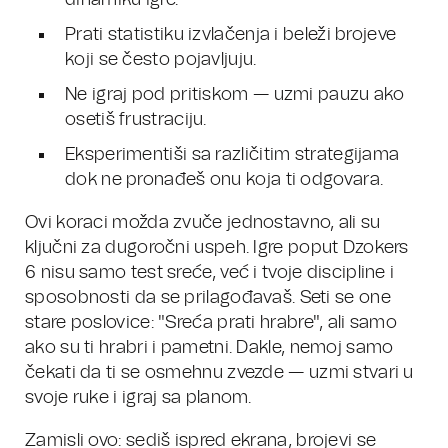
dinamiku igre.
Prati statistiku izvlačenja i beleži brojeve
koji se često pojavljuju.
Ne igraj pod pritiskom — uzmi pauzu ako
osetiš frustraciju.
Eksperimentiši sa različitim strategijama
dok ne pronađeš onu koja ti odgovara.
Ovi koraci možda zvuče jednostavno, ali su
ključni za dugoročni uspeh. Igre poput Dzokers
6 nisu samo test sreće, već i tvoje discipline i
sposobnosti da se prilagođavaš. Seti se one
stare poslovice: "Sreća prati hrabre", ali samo
ako su ti hrabri i pametni. Dakle, nemoj samo
čekati da ti se osmehnu zvezde — uzmi stvari u
svoje ruke i igraj sa planom.
Zamisli ovo: sediš ispred ekrana, brojevi se