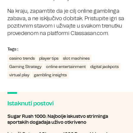
Na kraju, zapamtite da je cilj online gamblinga
zabava, a ne isključivo dobitak. Pristupite igri sa
pozitivnim stavom i uživajte u svakom trenutku
provedenom na platformi Classasan.com.
Tags :
casino trends
player tips
slot machines
Gaming Strategy
online entertainment
digital jackpots
virtual play
gambling insights
Istaknuti postovi
Sugar Rush 1000: Najbolje iskustvo striminga
sportskih događaja uživo otkriveno