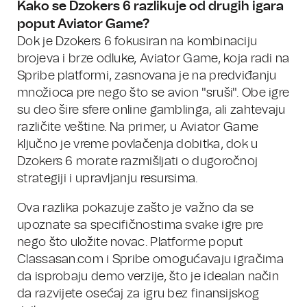
Kako se Dzokers 6 razlikuje od drugih igara
poput Aviator Game?
Dok je Dzokers 6 fokusiran na kombinaciju
brojeva i brze odluke, Aviator Game, koja radi na
Spribe platformi, zasnovana je na predviđanju
množioca pre nego što se avion "sruši". Obe igre
su deo šire sfere online gamblinga, ali zahtevaju
različite veštine. Na primer, u Aviator Game
ključno je vreme povlačenja dobitka, dok u
Dzokers 6 morate razmišljati o dugoročnoj
strategiji i upravljanju resursima.
Ova razlika pokazuje zašto je važno da se
upoznate sa specifičnostima svake igre pre
nego što uložite novac. Platforme poput
Classasan.com i Spribe omogućavaju igračima
da isprobaju demo verzije, što je idealan način
da razvijete osećaj za igru bez finansijskog