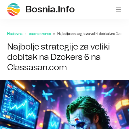
Bosnia.info
bosni
Naslovna
casino trends
Najbolje strategije za veliki dobitak na Dzoke
Najbolje strategije za veliki
dobitak na Dzokers 6 na
Classasan.com