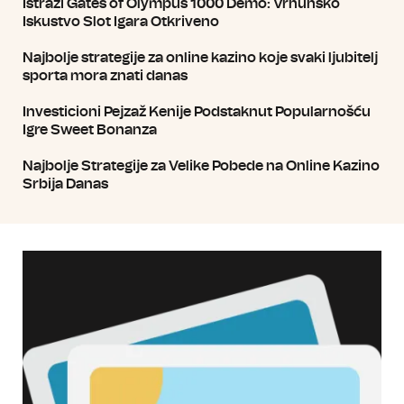
Istraži Gates of Olympus 1000 Demo: Vrhunsko
Iskustvo Slot Igara Otkriveno
Najbolje strategije za online kazino koje svaki ljubitelj
sporta mora znati danas
Investicioni Pejzaž Kenije Podstaknut Popularnošću
Igre Sweet Bonanza
Najbolje Strategije za Velike Pobede na Online Kazino
Srbija Danas