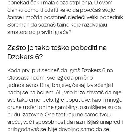
ponekad čak i mala doza strpljenja. U ovom
članku ćemo ti otkriti kako da povećaš svoje
šanse i možda postaneš sledeći veliki pobednik.
Spreman da saznaš tajne koje razdvajaju
amatere od pravih igrača?
Zašto je tako teško pobediti na
Dzokers 6?
Kada prvi put sedneš da igraš Dzokers 6 na
Classasan.com, sve izgleda prilično
jednostavno. Biraj brojeve, čekaj izvlačenje i
nadaj se najboljem. Ali, vrlo brzo shvatiš da nije
sve tako crno-belo. Igre poput ove, kao i mnoge
druge u sferi online gambling, osmišljene su da
budu izazovne. One testiraju ne samo tvoju
sreću, već i sposobnost da razmišljaš unapred i
prilagođavaš se. Nije dovoljno samo da se