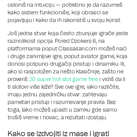
osloniš na intuiciju — potrebno je da razumeš
kako sistem funkcioniše, koji obrasci se
pojavljuju i kako da ih iskoristiš u svoju korist.
Još jedna stvar koja često zbunjuje igrače jeste
raznolikost opcija. Pored Dzokers 6, na
platformama poput Classasan.com možeš naći
i druge zanimljive igre, poput aviator game, koja
donosi potpuno drugačiji pristup i dinamiku. Ili,
ako si raspoložen za nešto klasičnije, zašto ne
proveriš
20 super hot slot game free
i vidiš da li
ti slotovi više leže? Sve ove igre, iako različite,
imaju jednu zajedničku stvar: zahtevaju
pametan pristup i razumevanje pravila. Bez
toga, lako možeš upasti u zamku gde samo
trošiš vreme i novac, a rezultati izostaju.
Kako se izdvojiti iz mase i igrati