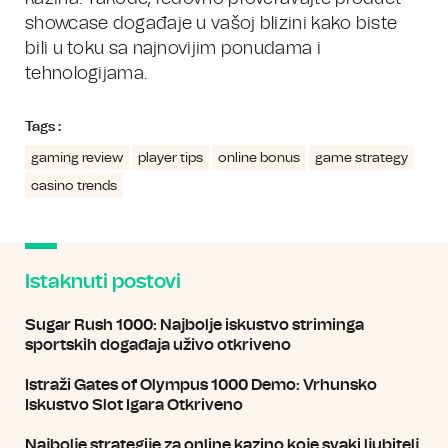
showcase događaje u vašoj blizini kako biste
bili u toku sa najnovijim ponudama i
tehnologijama.
Tags :
gaming review
player tips
online bonus
game strategy
casino trends
Istaknuti postovi
Sugar Rush 1000: Najbolje iskustvo striminga
sportskih događaja uživo otkriveno
Istraži Gates of Olympus 1000 Demo: Vrhunsko
Iskustvo Slot Igara Otkriveno
Najbolje strategije za online kazino koje svaki ljubitelj