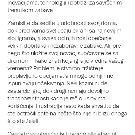
inovacijama, tehnologiji i potrazi za savršenim
trenutkom zabave.
Zamislite da sedite u udobnosti svog doma,
dok pred vama svetlucaju ekrani sa najnovijim
slot igrama, a svaka od njih nosi obećanje
velikih dobitaka i nezaboravne zabave. Ali, pre
nego što uložite svoj novac, suočavate se sa
dilemom – kako znati koja igra je vredna vašeg
vremena? Problem je stvaran: tržište je
preplavljeno opcijama, a mnoge od njih ne
ispunjavaju očekivanja. Neki kazini nude
zastarele igre, dok drugi nemaju dovoljno
transparentnosti kada je reč o uslovima
korišćenja. Frustracija raste kada shvatite da
ste potrošili sate na nešto što nije ni blizu onoga
što ste želeli.
Osećaj preopterećenja izborom nije stran ni