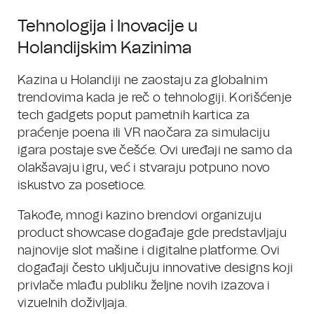
Tehnologija i Inovacije u
Holandijskim Kazinima
Kazina u Holandiji ne zaostaju za globalnim
trendovima kada je reč o tehnologiji. Korišćenje
tech gadgets poput pametnih kartica za
praćenje poena ili VR naočara za simulaciju
igara postaje sve češće. Ovi uređaji ne samo da
olakšavaju igru, već i stvaraju potpuno novo
iskustvo za posetioce.
Takođe, mnogi kazino brendovi organizuju
product showcase događaje gde predstavljaju
najnovije slot mašine i digitalne platforme. Ovi
događaji često uključuju innovative designs koji
privlače mlađu publiku željne novih izazova i
vizuelnih doživljaja.