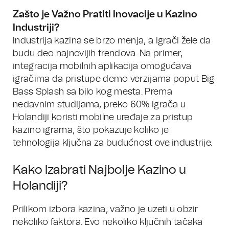
Zašto je Važno Pratiti Inovacije u Kazino
Industriji?
Industrija kazina se brzo menja, a igrači žele da
budu deo najnovijih trendova. Na primer,
integracija mobilnih aplikacija omogućava
igračima da pristupe demo verzijama poput Big
Bass Splash sa bilo kog mesta. Prema
nedavnim studijama, preko 60% igrača u
Holandiji koristi mobilne uređaje za pristup
kazino igrama, što pokazuje koliko je
tehnologija ključna za budućnost ove industrije.
Kako Izabrati Najbolje Kazino u
Holandiji?
Prilikom izbora kazina, važno je uzeti u obzir
nekoliko faktora. Evo nekoliko ključnih tačaka