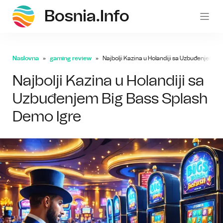
Bosnia.info
bosni
Naslovna
gaming review
Najbolji Kazina u Holandiji sa Uzbuđenjem B
Najbolji Kazina u Holandiji sa
Uzbuđenjem Big Bass Splash
Demo Igre