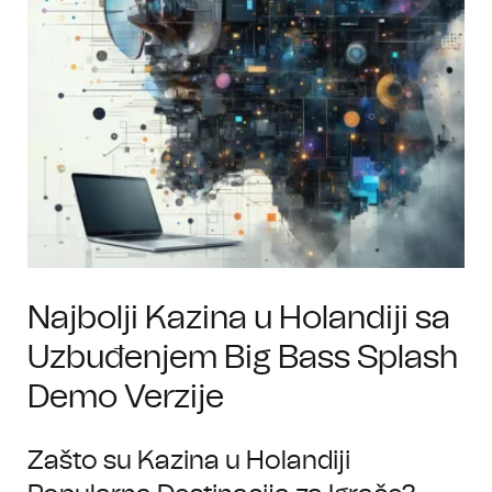
Najbolji Kazina u Holandiji sa
Uzbuđenjem Big Bass Splash
Demo Verzije
Zašto su Kazina u Holandiji