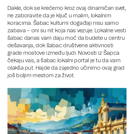
Dakle, dok se krećemo kroz ovaj dinamičan svet,
ne zaboravite da je ključ u malim, lokalnim
koracima. Šabac kulturni događaji nisu samo
zabava – oni su nit koja nas vezuje. Lokalne vesti
šabac danas vam daju moć da budete u centru
dešavanja, dok šabac društvene aktivnosti
grade mostove između ljudi. Novosti iz Šapca
čekaju vas, a šabac lokalni portal je tu da vam
olakša put. Hajde da zajedno učinimo ovaj grad
još boljim mestom za život.