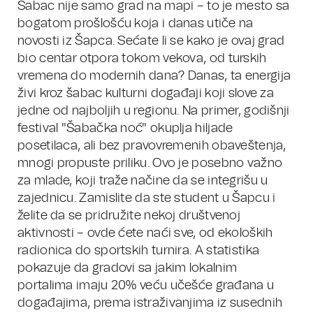
Šabac nije samo grad na mapi – to je mesto sa
bogatom prošlošću koja i danas utiče na
novosti iz Šapca. Sećate li se kako je ovaj grad
bio centar otpora tokom vekova, od turskih
vremena do modernih dana? Danas, ta energija
živi kroz šabac kulturni događaji koji slove za
jedne od najboljih u regionu. Na primer, godišnji
festival "Šabačka noć" okuplja hiljade
posetilaca, ali bez pravovremenih obaveštenja,
mnogi propuste priliku. Ovo je posebno važno
za mlade, koji traže načine da se integrišu u
zajednicu. Zamislite da ste student u Šapcu i
želite da se pridružite nekoj društvenoj
aktivnosti – ovde ćete naći sve, od ekoloških
radionica do sportskih turnira. A statistika
pokazuje da gradovi sa jakim lokalnim
portalima imaju 20% veću učešće građana u
događajima, prema istraživanjima iz susednih