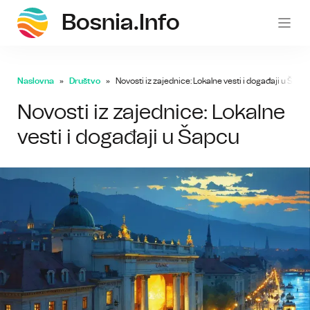
Bosnia.info
bosni
Naslovna
Društvo
Novosti iz zajednice: Lokalne vesti i događaji u Šapc
Novosti iz zajednice: Lokalne
vesti i događaji u Šapcu