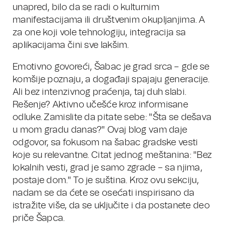
unapred, bilo da se radi o kulturnim
manifestacijama ili društvenim okupljanjima. A
za one koji vole tehnologiju, integracija sa
aplikacijama čini sve lakšim.
Emotivno govoreći, Šabac je grad srca – gde se
komšije poznaju, a događaji spajaju generacije.
Ali bez intenzivnog praćenja, taj duh slabi.
Rešenje? Aktivno učešće kroz informisane
odluke. Zamislite da pitate sebe: "Šta se dešava
u mom gradu danas?" Ovaj blog vam daje
odgovor, sa fokusom na šabac gradske vesti
koje su relevantne. Citat jednog meštanina: "Bez
lokalnih vesti, grad je samo zgrade – sa njima,
postaje dom." To je suština. Kroz ovu sekciju,
nadam se da ćete se osećati inspirisano da
istražite više, da se uključite i da postanete deo
priče Šapca.