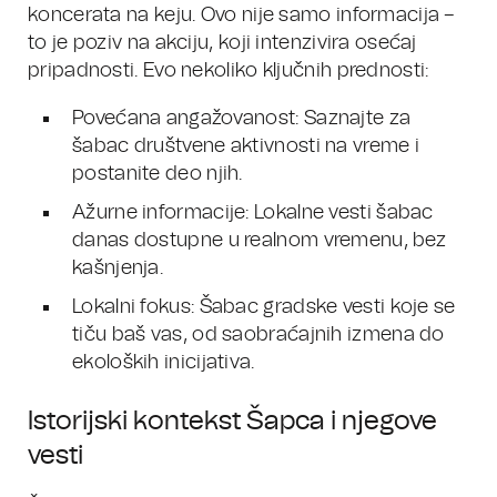
koncerata na keju. Ovo nije samo informacija –
to je poziv na akciju, koji intenzivira osećaj
pripadnosti. Evo nekoliko ključnih prednosti:
Povećana angažovanost: Saznajte za
šabac društvene aktivnosti na vreme i
postanite deo njih.
Ažurne informacije: Lokalne vesti šabac
danas dostupne u realnom vremenu, bez
kašnjenja.
Lokalni fokus: Šabac gradske vesti koje se
tiču baš vas, od saobraćajnih izmena do
ekoloških inicijativa.
Istorijski kontekst Šapca i njegove
vesti