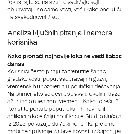
fokusirajte se na ažurne sadržaje koji
obuhvataju ne samo vesti, već i kako one utiču
na svakodnevni život.
Analiza ključnih pitanja i namera
korisnika
Kako pronaći najnovije lokalne vesti šabac
danas
Korisnici često pitaju za trenutne šabac
gradske vesti, poput saobraćajnih gužvi,
vremenskih upozorenja ili političkih dešavanja.
Na primer, ako se desi poplava u okolini, traže
ažuriranja u realnom vremenu. Kako to rešiti?
Koristite portale poput lokalnih novina ili
aplikacija koje šalju notifikacije. Studija slučaja
iz 2023. pokazuje da 70% korisnika preferira
mobilne aplikacije za brze novosti iz šapca, jer