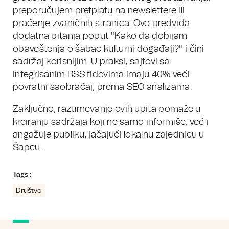
preporučujem pretplatu na newslettere ili
praćenje zvaničnih stranica. Ovo predviđa
dodatna pitanja poput "Kako da dobijam
obaveštenja o šabac kulturni događaji?" i čini
sadržaj korisnijim. U praksi, sajtovi sa
integrisanim RSS fidovima imaju 40% veći
povratni saobraćaj, prema SEO analizama.
Zaključno, razumevanje ovih upita pomaže u
kreiranju sadržaja koji ne samo informiše, već i
angažuje publiku, jačajući lokalnu zajednicu u
Šapcu.
Tags :
Društvo