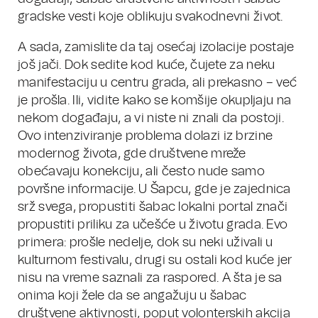
gradske vesti koje oblikuju svakodnevni život.
A sada, zamislite da taj osećaj izolacije postaje
još jači. Dok sedite kod kuće, čujete za neku
manifestaciju u centru grada, ali prekasno – već
je prošla. Ili, vidite kako se komšije okupljaju na
nekom događaju, a vi niste ni znali da postoji.
Ovo intenziviranje problema dolazi iz brzine
modernog života, gde društvene mreže
obećavaju konekciju, ali često nude samo
površne informacije. U Šapcu, gde je zajednica
srž svega, propustiti šabac lokalni portal znači
propustiti priliku za učešće u životu grada. Evo
primera: prošle nedelje, dok su neki uživali u
kulturnom festivalu, drugi su ostali kod kuće jer
nisu na vreme saznali za raspored. A šta je sa
onima koji žele da se angažuju u šabac
društvene aktivnosti, poput volonterskih akcija