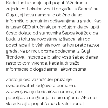
Kada ljudi ukucaju upit poput "Ažuriranja
zajednice: Lokalne vesti i događaji u Šapcu" na
Guglu, njihova namera je obično da se
informišu o trenutnim dešavanjima u gradu. Kao
iskusan SEO stručnjak, primećujem da ovi upiti
često dolaze od stanovnika Šapca koji žele da
budu u toku sa novostima iz šapca, ali i od
posetilaca ili bivših stanovnika koji prate razvoj
grada. Na primer, prema podacima iz Gugl
Trendova, interes za lokalne vesti šabac danas
raste tokom vikenda, kada ljudi traže
informacije o događajima i aktivnostima.
Zašto je ovo važno? Jer pružanje
sveobuhvatnih odgovora pomaže u
zadovoljavanju korisničke namere, što
poboljšava rangiranje na pretragama. Ako ste
vlasnik sajta poput šabac lokalni portal,