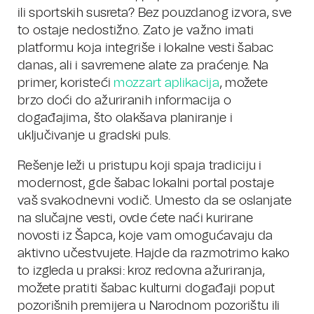
ili sportskih susreta? Bez pouzdanog izvora, sve
to ostaje nedostižno. Zato je važno imati
platformu koja integriše i lokalne vesti šabac
danas, ali i savremene alate za praćenje. Na
primer, koristeći
mozzart aplikacija
, možete
brzo doći do ažuriranih informacija o
događajima, što olakšava planiranje i
uključivanje u gradski puls.
Rešenje leži u pristupu koji spaja tradiciju i
modernost, gde šabac lokalni portal postaje
vaš svakodnevni vodič. Umesto da se oslanjate
na slučajne vesti, ovde ćete naći kurirane
novosti iz Šapca, koje vam omogućavaju da
aktivno učestvujete. Hajde da razmotrimo kako
to izgleda u praksi: kroz redovna ažuriranja,
možete pratiti šabac kulturni događaji poput
pozorišnih premijera u Narodnom pozorištu ili