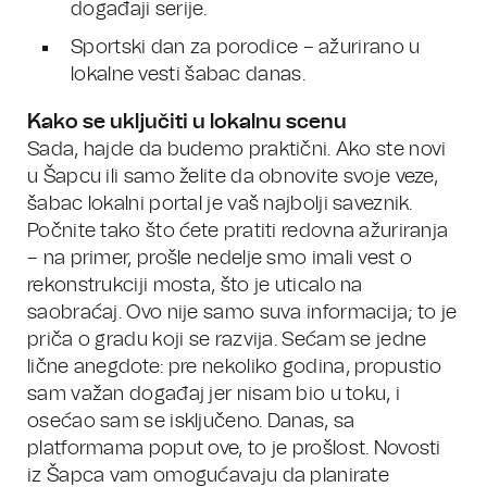
događaji serije.
Sportski dan za porodice – ažurirano u
lokalne vesti šabac danas.
Kako se uključiti u lokalnu scenu
Sada, hajde da budemo praktični. Ako ste novi
u Šapcu ili samo želite da obnovite svoje veze,
šabac lokalni portal je vaš najbolji saveznik.
Počnite tako što ćete pratiti redovna ažuriranja
– na primer, prošle nedelje smo imali vest o
rekonstrukciji mosta, što je uticalo na
saobraćaj. Ovo nije samo suva informacija; to je
priča o gradu koji se razvija. Sećam se jedne
lične anegdote: pre nekoliko godina, propustio
sam važan događaj jer nisam bio u toku, i
osećao sam se isključeno. Danas, sa
platformama poput ove, to je prošlost. Novosti
iz Šapca vam omogućavaju da planirate