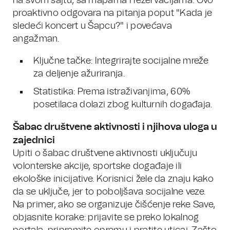
na svom sajtu, sa mapama i rezervacijama. Ovo
proaktivno odgovara na pitanja poput "Kada je
sledeći koncert u Šapcu?" i povećava
angažman.
Ključne tačke: Integrirajte socijalne mreže
za deljenje ažuriranja.
Statistika: Prema istraživanjima, 60%
posetilaca dolazi zbog kulturnih događaja.
Šabac društvene aktivnosti i njihova uloga u
zajednici
Upiti o šabac društvene aktivnosti uključuju
volonterske akcije, sportske događaje ili
ekološke inicijative. Korisnici žele da znaju kako
da se uključe, jer to poboljšava socijalne veze.
Na primer, ako se organizuje čišćenje reke Save,
objasnite korake: prijavite se preko lokalnog