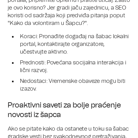
portala, pripremite opremu i pratite uticaj. Zašto
je ovo korisno? Jer gradi jaču zajednicu, a SEO
koristi od sadržaja koji predviđa pitanja poput
"Kako da volontiram u Šapcu?".
Koraci: Pronađite događaj na šabac lokalni
portal, kontaktirajte organizatore,
učestvujte aktivno.
Prednosti: Povećana socijalna interakcija i
lični razvoj.
Nedostaci: Vremenske obaveze mogu biti
izazov.
Proaktivni saveti za bolje praćenje
novosti iz šapca
Ako se pitate kako da ostanete u toku sa šabac
gradske vesti bez svakodnevnog pretraživanja,