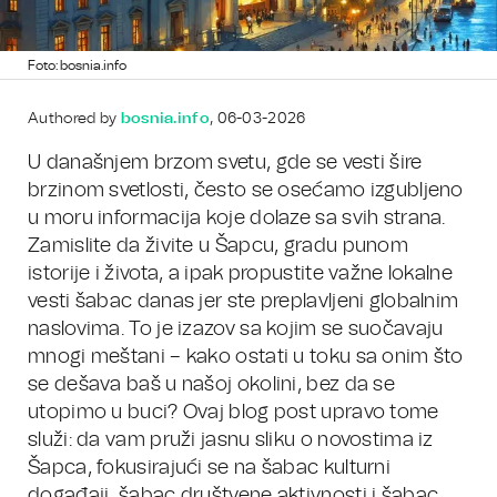
Foto: bosnia.info
Authored by
bosnia.info
, 06-03-2026
U današnjem brzom svetu, gde se vesti šire
brzinom svetlosti, često se osećamo izgubljeno
u moru informacija koje dolaze sa svih strana.
Zamislite da živite u Šapcu, gradu punom
istorije i života, a ipak propustite važne lokalne
vesti šabac danas jer ste preplavljeni globalnim
naslovima. To je izazov sa kojim se suočavaju
mnogi meštani – kako ostati u toku sa onim što
se dešava baš u našoj okolini, bez da se
utopimo u buci? Ovaj blog post upravo tome
služi: da vam pruži jasnu sliku o novostima iz
Šapca, fokusirajući se na šabac kulturni
događaji, šabac društvene aktivnosti i šabac