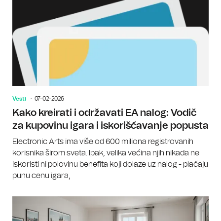
Vesti
07-02-2026
Kako kreirati i održavati EA nalog: Vodič
za kupovinu igara i iskorišćavanje popusta
Electronic Arts ima više od 600 miliona registrovanih
korisnika širom sveta. Ipak, velika većina njih nikada ne
iskoristi ni polovinu benefita koji dolaze uz nalog - plaćaju
punu cenu igara,