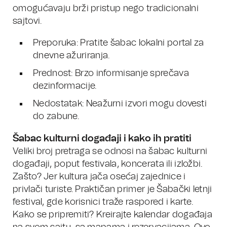
omogućavaju brži pristup nego tradicionalni
sajtovi.
Preporuka: Pratite šabac lokalni portal za
dnevne ažuriranja.
Prednost: Brzo informisanje sprečava
dezinformacije.
Nedostatak: Neažurni izvori mogu dovesti
do zabune.
Šabac kulturni događaji i kako ih pratiti
Veliki broj pretraga se odnosi na šabac kulturni
događaji, poput festivala, koncerata ili izložbi.
Zašto? Jer kultura jača osećaj zajednice i
privlači turiste. Praktičan primer je Šabački letnji
festival, gde korisnici traže raspored i karte.
Kako se pripremiti? Kreirajte kalendar događaja