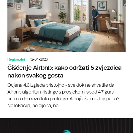
Regionalni
12-04-2026
Čišćenje Airbnb: kako održati 5 zvjezdica
nakon svakog gosta
Ocjena 4.6 izgleda pristojno - sve dok ne shvatite da
Airbnb algoritam listinge s prosjekom ispod 4.7 gura
prema dnu rezultata pretrage. A najčešći razlog pada?
Ne lokacija, ne cijena, ne