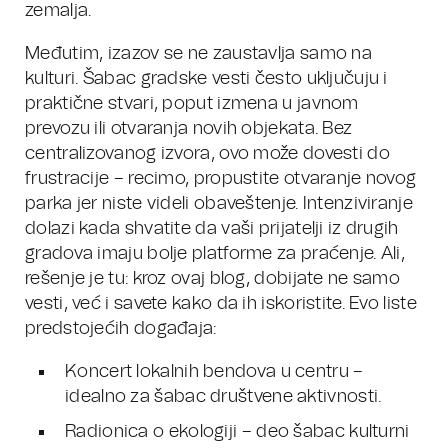
zemalja.
Međutim, izazov se ne zaustavlja samo na
kulturi. Šabac gradske vesti često uključuju i
praktične stvari, poput izmena u javnom
prevozu ili otvaranja novih objekata. Bez
centralizovanog izvora, ovo može dovesti do
frustracije – recimo, propustite otvaranje novog
parka jer niste videli obaveštenje. Intenziviranje
dolazi kada shvatite da vaši prijatelji iz drugih
gradova imaju bolje platforme za praćenje. Ali,
rešenje je tu: kroz ovaj blog, dobijate ne samo
vesti, već i savete kako da ih iskoristite. Evo liste
predstojećih događaja:
Koncert lokalnih bendova u centru –
idealno za šabac društvene aktivnosti.
Radionica o ekologiji – deo šabac kulturni