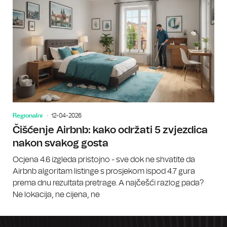
Regionalni
12-04-2026
Čišćenje Airbnb: kako održati 5 zvjezdica
nakon svakog gosta
Ocjena 4.6 izgleda pristojno - sve dok ne shvatite da
Airbnb algoritam listinge s prosjekom ispod 4.7 gura
prema dnu rezultata pretrage. A najčešći razlog pada?
Ne lokacija, ne cijena, ne