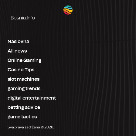
Bosnia.info
Naslovna
All news
Online Gaming
Casino Tips
slot machines
gaming trends
digital entertainment
betting advice
game tactics
Sva prava zadržana © 2026.