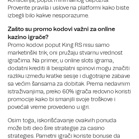
korišćenja, poput minimalnog depozita.
Proverite pravila i uslove na platformi kako biste
izbegli bilo kakve nesporazume.
Zašto su promo kodovi važni za online
kazino igrače?
Promo kodovi poput King RS nisu samo
marketinški trik; oni pružaju stvarnu vrednost
igračima. Na primer, u online slots igrama,
dodatni krediti ili besplatni spinovi mogu značiti
razliku između kratke sesije i dugotrajne zabave
sa većim šansama za dobitak. Prema nedavnim
istraživanjima, preko 60% igrača redovno koristi
promocije kako bi smanjili svoje troškove i
povećali vreme provedeno u igri.
Osim toga, iskorišćavanje ovakvih ponuda
može biti deo šire strategije za casino
strategies. Pametni igrači koriste bonuse da