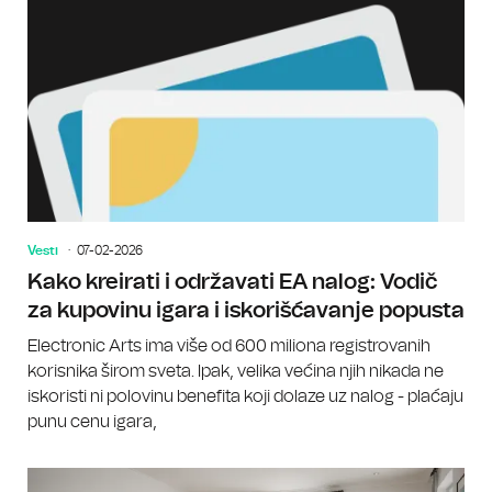
Vesti
07-02-2026
Kako kreirati i održavati EA nalog: Vodič
za kupovinu igara i iskorišćavanje popusta
Electronic Arts ima više od 600 miliona registrovanih
korisnika širom sveta. Ipak, velika većina njih nikada ne
iskoristi ni polovinu benefita koji dolaze uz nalog - plaćaju
punu cenu igara,