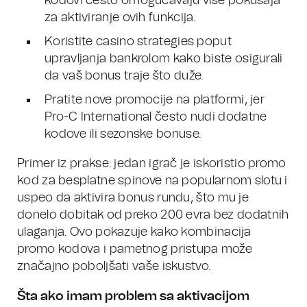
kodovi često omogućavaju više pokušaja
za aktiviranje ovih funkcija.
Koristite casino strategies poput
upravljanja bankrolom kako biste osigurali
da vaš bonus traje što duže.
Pratite nove promocije na platformi, jer
Pro-C International često nudi dodatne
kodove ili sezonske bonuse.
Primer iz prakse: jedan igrač je iskoristio promo
kod za besplatne spinove na popularnom slotu i
uspeo da aktivira bonus rundu, što mu je
donelo dobitak od preko 200 evra bez dodatnih
ulaganja. Ovo pokazuje kako kombinacija
promo kodova i pametnog pristupa može
značajno poboljšati vaše iskustvo.
Šta ako imam problem sa aktivacijom