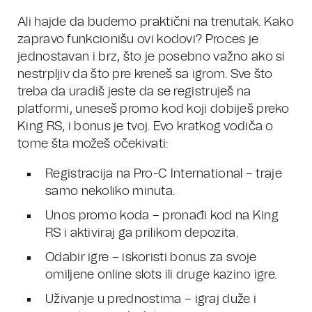
Ali hajde da budemo praktični na trenutak. Kako
zapravo funkcionišu ovi kodovi? Proces je
jednostavan i brz, što je posebno važno ako si
nestrpljiv da što pre kreneš sa igrom. Sve što
treba da uradiš jeste da se registruješ na
platformi, uneseš promo kod koji dobiješ preko
King RS, i bonus je tvoj. Evo kratkog vodiča o
tome šta možeš očekivati:
Registracija na Pro-C International – traje
samo nekoliko minuta.
Unos promo koda – pronađi kod na King
RS i aktiviraj ga prilikom depozita.
Odabir igre – iskoristi bonus za svoje
omiljene online slots ili druge kazino igre.
Uživanje u prednostima – igraj duže i