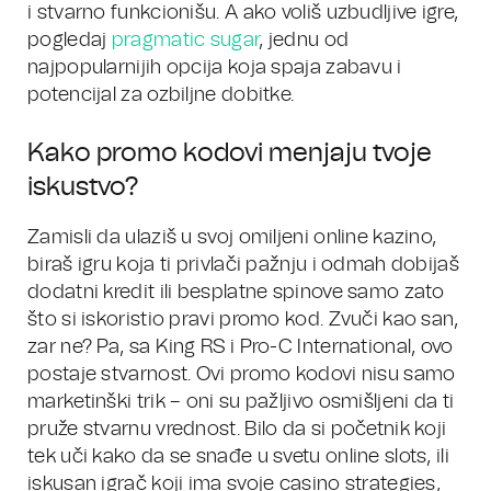
i stvarno funkcionišu. A ako voliš uzbudljive igre,
pogledaj
pragmatic sugar
, jednu od
najpopularnijih opcija koja spaja zabavu i
potencijal za ozbiljne dobitke.
Kako promo kodovi menjaju tvoje
iskustvo?
Zamisli da ulaziš u svoj omiljeni online kazino,
biraš igru koja ti privlači pažnju i odmah dobijaš
dodatni kredit ili besplatne spinove samo zato
što si iskoristio pravi promo kod. Zvuči kao san,
zar ne? Pa, sa King RS i Pro-C International, ovo
postaje stvarnost. Ovi promo kodovi nisu samo
marketinški trik – oni su pažljivo osmišljeni da ti
pruže stvarnu vrednost. Bilo da si početnik koji
tek uči kako da se snađe u svetu online slots, ili
iskusan igrač koji ima svoje casino strategies,