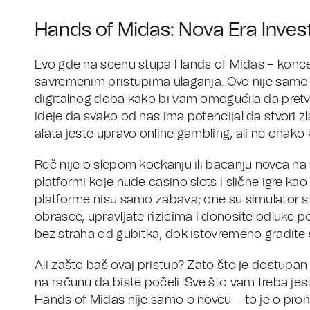
Hands of Midas: Nova Era Invest
Evo gde na scenu stupa Hands of Midas – koncep
savremenim pristupima ulaganja. Ovo nije samo me
digitalnog doba kako bi vam omogućila da pretvor
ideje da svako od nas ima potencijal da stvori zl
alata jeste upravo online gambling, ali ne onako
Reč nije o slepom kockanju ili bacanju novca na
platformi koje nude casino slots i slične igre kao
platforme nisu samo zabava; one su simulator st
obrasce, upravljate rizicima i donosite odluke 
bez straha od gubitka, dok istovremeno gradit
Ali zašto baš ovaj pristup? Zato što je dostupan
na računu da biste počeli. Sve što vam treba je
Hands of Midas nije samo o novcu – to je o prom