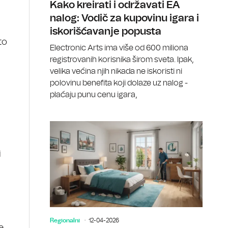
Kako kreirati i održavati EA
nalog: Vodič za kupovinu igara i
iskorišćavanje popusta
to
Electronic Arts ima više od 600 miliona
registrovanih korisnika širom sveta. Ipak,
velika većina njih nikada ne iskoristi ni
polovinu benefita koji dolaze uz nalog -
plaćaju punu cenu igara,
i
Regionalni
12-04-2026