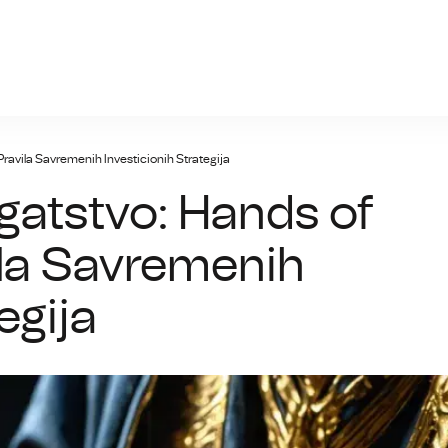
nia.info
Pravila Savremenih Investicionih Strategija
gatstvo: Hands of
ila Savremenih
egija