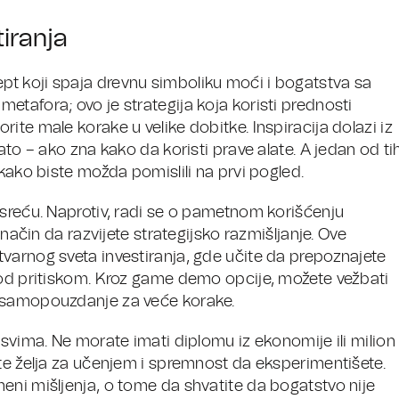
iranja
t koji spaja drevnu simboliku moći i bogatstva sa
tafora; ovo je strategija koja koristi prednosti
ite male korake u velike dobitke. Inspiracija dolazi iz
ato – ako zna kako da koristi prave alate. A jedan od ti
 kako biste možda pomislili na prvi pogled.
 sreću. Naprotiv, radi se o pametnom korišćenju
 način da razvijete strategijsko razmišljanje. Ove
varnog sveta investiranja, gde učite da prepoznajete
pod pritiskom. Kroz game demo opcije, možete vežbati
e samopouzdanje za veće korake.
 svima. Ne morate imati diplomu iz ekonomije ili milion
ste želja za učenjem i spremnost da eksperimentišete.
eni mišljenja, o tome da shvatite da bogatstvo nije