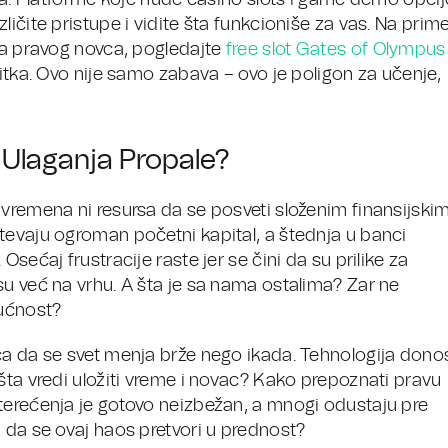
nja. Platforme koje nude casino slots i game demo opcij
ičite pristupe i vidite šta funkcioniše za vas. Na prime
nja pravog novca, pogledajte
free slot Gates of Olympus
bitka. Ovo nije samo zabava – ovo je poligon za učenje,
 Ulaganja Propale?
 vremena ni resursa da se posveti složenim finansijski
tevaju ogroman početni kapital, a štednja u banci
sećaj frustracije raste jer se čini da su prilike za
su već na vrhu. A šta je sa nama ostalima? Zar ne
ućnost?
ca da se svet menja brže nego ikada. Tehnologija dono
šta vredi uložiti vreme i novac? Kako prepoznati pravu
terećenja je gotovo neizbežan, a mnogi odustaju pre
 da se ovaj haos pretvori u prednost?