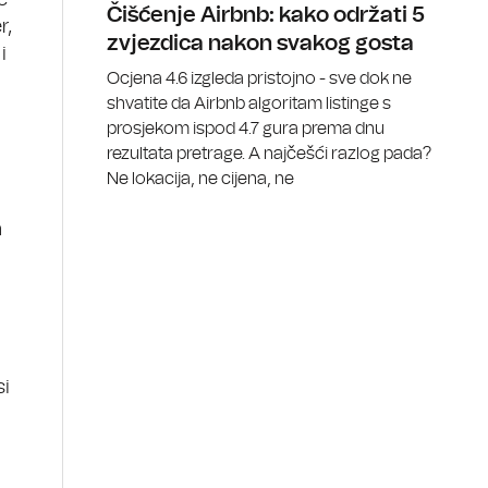
e
Čišćenje Airbnb: kako održati 5
r,
zvjezdica nakon svakog gosta
i
Ocjena 4.6 izgleda pristojno - sve dok ne
shvatite da Airbnb algoritam listinge s
prosjekom ispod 4.7 gura prema dnu
rezultata pretrage. A najčešći razlog pada?
Ne lokacija, ne cijena, ne
m
si