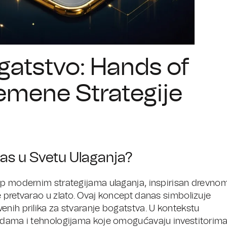
gatstvo: Hands of
emene Strategije
as u Svetu Ulaganja?
tup modernim strategijama ulaganja, inspirisan drevno
e pretvarao u zlato. Ovaj koncept danas simbolizuje
enih prilika za stvaranje bogatstva. U kontekstu
todama i tehnologijama koje omogućavaju investitorim