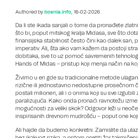
Authored by
bosnia.info
, 16-02-2026
Da li ste ikada sanjali o tome da pronađete zlat
što bi, poput mitskog kralja Midasa, sve što dot
finansijska stabilnost često čini kao dalek san,
imperativ. Ali, šta ako vam kažem da postoji strat
dobitaka, sve to uz pomoć savremenih tehnologij
Hands of Midas – pristup koji menja način na koj
Živimo u eri gde su tradicionalne metode ulaganj
rizične ili jednostavno nedostupne prosečnom čo
postali milioneri, ali i o onima koji su sve izgubil
paralizujuća. Kako onda pronaći ravnotežu izmeđ
mogućnosti za veliki skok? Odgovor leži u neoče
inspirisanih drevnom mudrošću – poput one koju
Ali hajde da budemo konkretni. Zamislite da ulazit