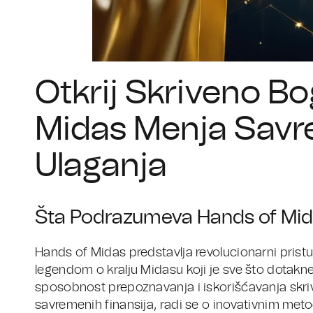
Otkrij Skriveno Bo
Midas Menja Savr
Ulaganja
Šta Podrazumeva Hands of Mid
Hands of Midas predstavlja revolucionarni pris
legendom o kralju Midasu koji je sve što dotakn
sposobnost prepoznavanja i iskorišćavanja skriv
savremenih finansija, radi se o inovativnim me