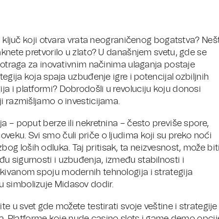
ni ključ koji otvara vrata neograničenog bogatstva? Neš
aknete pretvorilo u zlato? U današnjem svetu, gde se
 potraga za inovativnim načinima ulaganja postaje
egija koja spaja uzbuđenje igre i potencijal ozbiljnih
a i platformi? Dobrodošli u revoluciju koju donosi
i razmišljamo o investicijama.
a – poput berze ili nekretnina – često previše spore,
veku. Svi smo čuli priče o ljudima koji su preko noći
i zbog loših odluka. Taj pritisak, ta neizvesnost, može bit
u sigurnosti i uzbuđenja, između stabilnosti i
kivanom spoju modernih tehnologija i strategija
 simbolizuje Midasov dodir.
e u svet gde možete testirati svoje veštine i strategije