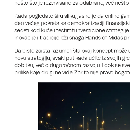
nešto što je rezervisano za odabrane, već nešto
Kada pogledate širu sliku, jasno je da online gam
deo većeg pokreta ka demokratizaciji finansijski
sedeti kod kuće i testirati investicione strategij
inovacije i tradicije leži snaga Hands of Midas pr
Da biste zaista razumeli šta ovaj koncept može u
novu strategiju, svaki put kada učite iz svojih gr
dobitku, već o dugoročnom razvoju. I dok se svet
prilike koje drugi ne vide. Zar to nije pravo boga