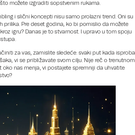
 što možete izgraditi sopstvenim rukama.
bling i slični koncepti nisu samo prolazni trend. Oni su
h prilika. Pre deset godina, ko bi pomislio da možete
e kroz igru? Danas je to stvarnost. I upravo u tom spoju
istupa.
činiti za vas, zamislite sledeće: svaki put kada isprob
ešaka, vi se približavate svom cilju. Nije reč o trenutnom
 oko nas menja, vi postajete spremniji da uhvatite
tstvo?