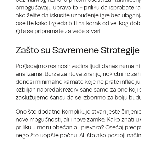
bez ikakvog rizika, a pritom osetiti žar takmiče
omogućavaju upravo to – priliku da isprobate razl
ako želite da iskusite uzbuđenje igre bez ulaga
osetite kako izgleda biti na korak od velikog do
gde se pripremate za veće stvari.
Zašto su Savremene Strategije
Pogledajmo realnost: većina ljudi danas nema ni
analizama. Berza zahteva znanje, nekretnine zah
donosi minimalne kamate koje ne prate inflaciju. O
ozbiljan napredak rezervisane samo za one koji 
zaslužujemo šansu da se izborimo za bolju bud
Ono što dodatno komplikuje stvari jeste činjeni
nove mogućnosti, ali i nove zamke. Kako znati u 
priliku u moru obećanja i prevara? Osećaj preop
nego što uopšte počnu. Ali šta ako postoji način