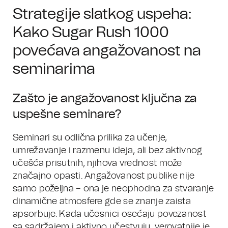
Strategije slatkog uspeha:
Kako Sugar Rush 1000
povećava angažovanost na
seminarima
Zašto je angažovanost ključna za
uspešne seminare?
Seminari su odlična prilika za učenje,
umrežavanje i razmenu ideja, ali bez aktivnog
učešća prisutnih, njihova vrednost može
značajno opasti. Angažovanost publike nije
samo poželjna – ona je neophodna za stvaranje
dinamične atmosfere gde se znanje zaista
apsorbuje. Kada učesnici osećaju povezanost
sa sadržajem i aktivno učestvuju, verovatnije je