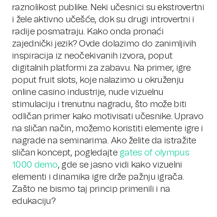
raznolikost publike. Neki učesnici su ekstrovertni
i žele aktivno učešće, dok su drugi introvertni i
radije posmatraju. Kako onda pronaći
zajednički jezik? Ovde dolazimo do zanimljivih
inspiracija iz neočekivanih izvora, poput
digitalnih platformi za zabavu. Na primer, igre
poput fruit slots, koje nalazimo u okruženju
online casino industrije, nude vizuelnu
stimulaciju i trenutnu nagradu, što može biti
odličan primer kako motivisati učesnike. Upravo
na sličan način, možemo koristiti elemente igre i
nagrade na seminarima. Ako želite da istražite
sličan koncept, pogledajte
gates of olympus
1000 demo
, gde se jasno vidi kako vizuelni
elementi i dinamika igre drže pažnju igrača.
Zašto ne bismo taj princip primenili i na
edukaciju?