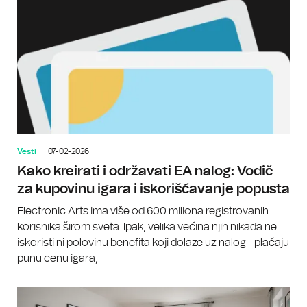
Vesti
07-02-2026
Kako kreirati i održavati EA nalog: Vodič
za kupovinu igara i iskorišćavanje popusta
Electronic Arts ima više od 600 miliona registrovanih
korisnika širom sveta. Ipak, velika većina njih nikada ne
iskoristi ni polovinu benefita koji dolaze uz nalog - plaćaju
punu cenu igara,