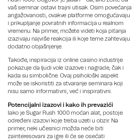
Rush 1000. Odgovor je jasan – da, ako želite da
vaš seminar ostavi trajni utisak. Osim povećanja
angažovanosti, ovakve platforme omogućavaju
i prikupljanje povratnih informacija u realnom
vremenu. Na primer, možete videti koja pitanja
izazivaju najviše reakcija ili koje teme zahtevaju
dodatno objašnjenje.
Takođe, inspiracija iz online casino industrije
pokazuje da ljudi vole izazove i nagrade, čak i
kada su simbolične. Ovaj psihološki aspekt
može se iskoristiti za stvaranje seminara koji
nisu samo informativni, već i inspirativni.
Potencijalni izazovi i kako ih prevazići
Iako je Sugar Rush 1000 moćan alat, postoje
određeni izazovi koje treba uzeti u obzir. Na
primer, neki učesnici možda neće biti
zainteresovani za igre ili će se osećati