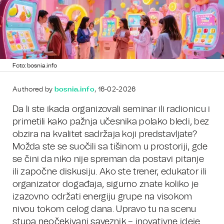
Foto: bosnia.info
Authored by
bosnia.info
, 16-02-2026
Da li ste ikada organizovali seminar ili radionicu i
primetili kako pažnja učesnika polako bledi, bez
obzira na kvalitet sadržaja koji predstavljate?
Možda ste se suočili sa tišinom u prostoriji, gde
se čini da niko nije spreman da postavi pitanje
ili započne diskusiju. Ako ste trener, edukator ili
organizator događaja, sigurno znate koliko je
izazovno održati energiju grupe na visokom
nivou tokom celog dana. Upravo tu na scenu
stupa neočekivani saveznik – inovativne ideje