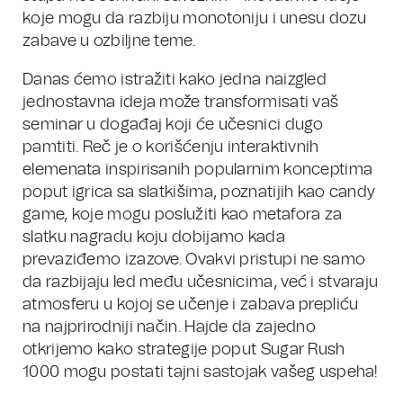
koje mogu da razbiju monotoniju i unesu dozu
zabave u ozbiljne teme.
Danas ćemo istražiti kako jedna naizgled
jednostavna ideja može transformisati vaš
seminar u događaj koji će učesnici dugo
pamtiti. Reč je o korišćenju interaktivnih
elemenata inspirisanih popularnim konceptima
poput igrica sa slatkišima, poznatijih kao candy
game, koje mogu poslužiti kao metafora za
slatku nagradu koju dobijamo kada
prevaziđemo izazove. Ovakvi pristupi ne samo
da razbijaju led među učesnicima, već i stvaraju
atmosferu u kojoj se učenje i zabava prepliću
na najprirodniji način. Hajde da zajedno
otkrijemo kako strategije poput Sugar Rush
1000 mogu postati tajni sastojak vašeg uspeha!