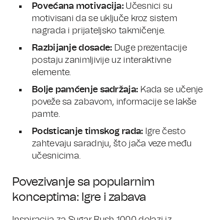
Povećana motivacija:
Učesnici su
motivisani da se uključe kroz sistem
nagrada i prijateljsko takmičenje.
Razbijanje dosade:
Duge prezentacije
postaju zanimljivije uz interaktivne
elemente.
Bolje pamćenje sadržaja:
Kada se učenje
poveže sa zabavom, informacije se lakše
pamte.
Podsticanje timskog rada:
Igre često
zahtevaju saradnju, što jača veze među
učesnicima.
Povezivanje sa popularnim
konceptima: Igre i zabava