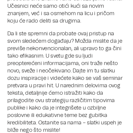
Učesnici neće samo otići kući sa novim
znanjem, već i sa osmehom na licu i pričom
koju će rado deliti sa drugima.
Da li ste spremni da probate ovaj pristup na
svom sledećem događaju? Možda mislite da je
previše nekonvencionalan, ali upravo to ga čini
tako efikasnim. U svetu gde su ljudi
preopterećeni informacijama, oni traže nešto
novo, sveže i neočekivano. Dajte im tu slatku
dozu inspiracije i videćete kako se vaš seminar
pretvara u pravi hit. U narednim delovima ovog
teksta, detaljnije ćemo istražiti kako da
prilagodite ovu strategiju različitim tipovima
publike i kako da je integrišete u ozbiljne
poslovne ili edukativne teme bez gubitka
kredibiliteta. Ostanite sa nama – slatki uspeh je
bliže nego što mislite!