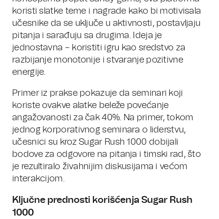
koristi slatke teme i nagrade kako bi motivisala
učesnike da se uključe u aktivnosti, postavljaju
pitanja i sarađuju sa drugima. Ideja je
jednostavna – koristiti igru kao sredstvo za
razbijanje monotonije i stvaranje pozitivne
energije.
Primer iz prakse pokazuje da seminari koji
koriste ovakve alatke beleže povećanje
angažovanosti za čak 40%. Na primer, tokom
jednog korporativnog seminara o liderstvu,
učesnici su kroz Sugar Rush 1000 dobijali
bodove za odgovore na pitanja i timski rad, što
je rezultiralo živahnijim diskusijama i većom
interakcijom.
Ključne prednosti korišćenja Sugar Rush
1000