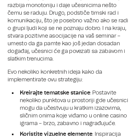
razbija monotoniju i daje učesnicima nešto
čemu se raduju. Drugo, podstiče timski rad i
komunikaciju, što je posebno važno ako se radi
o grupi ljudi koji se ne poznaju dobro. I na kraju,
stvara pozitivne asocijacije na vaš seminar –
umesto da ga pamte kao još jedan dosadan
događaj, učesnici će ga povezati sa zabavom i
slatkim trenucima.
Evo nekoliko konkretnih ideja kako da
implementirate ovu strategiju:
Kreirajte tematske stanice
: Postavite
nekoliko punktova u prostoriji gde učesnici
mogu da učestvuju u kratkim izazovima,
sličnim onima koje viđamo u online casino
igrama – brzo, zabavno i nagrađujuće.
Koristite vizuelne elemente
: Inspiracija