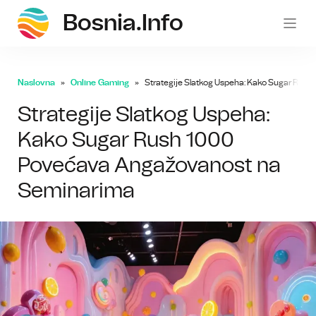
Bosnia.info
bosni
Naslovna
Online Gaming
Strategije Slatkog Uspeha: Kako Sugar Ru
Strategije Slatkog Uspeha:
Kako Sugar Rush 1000
Povećava Angažovanost na
Seminarima