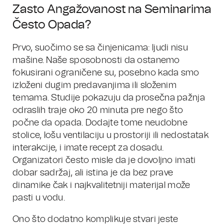
Zasto Angažovanost na Seminarima
Često Opada?
Prvo, suočimo se sa činjenicama: ljudi nisu
mašine. Naše sposobnosti da ostanemo
fokusirani ograničene su, posebno kada smo
izloženi dugim predavanjima ili složenim
temama. Studije pokazuju da prosečna pažnja
odraslih traje oko 20 minuta pre nego što
počne da opada. Dodajte tome neudobne
stolice, lošu ventilaciju u prostoriji ili nedostatak
interakcije, i imate recept za dosadu.
Organizatori često misle da je dovoljno imati
dobar sadržaj, ali istina je da bez prave
dinamike čak i najkvalitetniji materijal može
pasti u vodu.
Ono što dodatno komplikuje stvari jeste