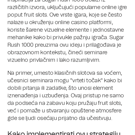
Inspiracija za Sugar Rush 1000 dolazi iz
različitih izvora, uključujući popularne online igre
poput fruit slots. Ove vrste igara, koje se često
nalaze u okruženju online casino platformi,
koriste šarene vizuelne elemente i jednostavne
mehanike kako bi privukle pažnju igrača. Sugar
Rush 1000 preuzima ovu ideju i prilagođava je
obrazovnom kontekstu, čineći seminare
vizuelno privlačnim i lako razumljivim.
Na primer, umesto klasičnih slotova sa voćem,
učesnici seminara mogu "vrteti točak" kako bi
dobili pitanja ili zadatke, što unosi element
iznenađenja i uzbuđenja. Ovaj pristup ne samo
da podseća na zabavu koju pružaju fruit slots,
već i pomaže u stvaranju opuštene atmosfere
gde se ljudi osećaju prijatno da učestvuju.
Kako implementirati ovu strategiju