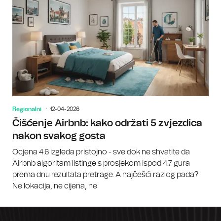
Regionalni
12-04-2026
Čišćenje Airbnb: kako održati 5 zvjezdica
nakon svakog gosta
Ocjena 4.6 izgleda pristojno - sve dok ne shvatite da
Airbnb algoritam listinge s prosjekom ispod 4.7 gura
prema dnu rezultata pretrage. A najčešći razlog pada?
Ne lokacija, ne cijena, ne