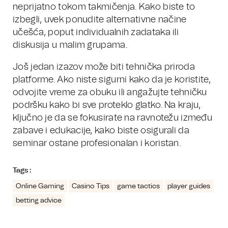
neprijatno tokom takmičenja. Kako biste to
izbegli, uvek ponudite alternativne načine
učešća, poput individualnih zadataka ili
diskusija u malim grupama.
Još jedan izazov može biti tehnička priroda
platforme. Ako niste sigurni kako da je koristite,
odvojite vreme za obuku ili angažujte tehničku
podršku kako bi sve proteklo glatko. Na kraju,
ključno je da se fokusirate na ravnotežu između
zabave i edukacije, kako biste osigurali da
seminar ostane profesionalan i koristan.
Tags :
Online Gaming
Casino Tips
game tactics
player guides
betting advice