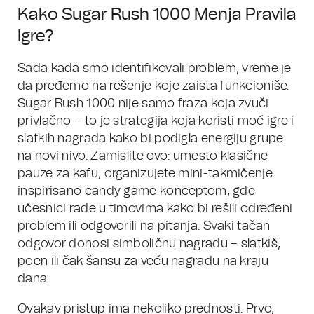
Kako Sugar Rush 1000 Menja Pravila
Igre?
Sada kada smo identifikovali problem, vreme je
da pređemo na rešenje koje zaista funkcioniše.
Sugar Rush 1000 nije samo fraza koja zvuči
privlačno – to je strategija koja koristi moć igre i
slatkih nagrada kako bi podigla energiju grupe
na novi nivo. Zamislite ovo: umesto klasične
pauze za kafu, organizujete mini-takmičenje
inspirisano candy game konceptom, gde
učesnici rade u timovima kako bi rešili određeni
problem ili odgovorili na pitanja. Svaki tačan
odgovor donosi simboličnu nagradu – slatkiš,
poen ili čak šansu za veću nagradu na kraju
dana.
Ovakav pristup ima nekoliko prednosti. Prvo,