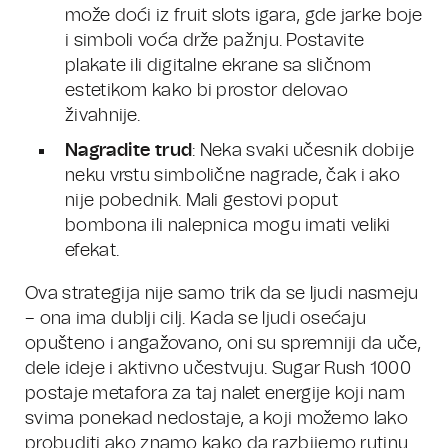
može doći iz fruit slots igara, gde jarke boje
i simboli voća drže pažnju. Postavite
plakate ili digitalne ekrane sa sličnom
estetikom kako bi prostor delovao
živahnije.
Nagradite trud
: Neka svaki učesnik dobije
neku vrstu simbolične nagrade, čak i ako
nije pobednik. Mali gestovi poput
bombona ili nalepnica mogu imati veliki
efekat.
Ova strategija nije samo trik da se ljudi nasmeju
– ona ima dublji cilj. Kada se ljudi osećaju
opušteno i angažovano, oni su spremniji da uče,
dele ideje i aktivno učestvuju. Sugar Rush 1000
postaje metafora za taj nalet energije koji nam
svima ponekad nedostaje, a koji možemo lako
probuditi ako znamo kako da razbijemo rutinu.