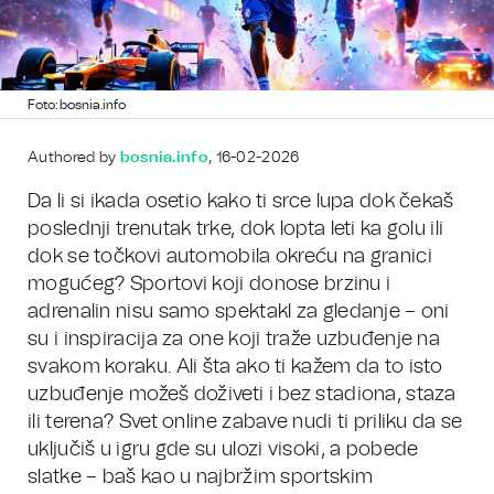
Foto: bosnia.info
Authored by
bosnia.info
, 16-02-2026
Da li si ikada osetio kako ti srce lupa dok čekaš
poslednji trenutak trke, dok lopta leti ka golu ili
dok se točkovi automobila okreću na granici
mogućeg? Sportovi koji donose brzinu i
adrenalin nisu samo spektakl za gledanje – oni
su i inspiracija za one koji traže uzbuđenje na
svakom koraku. Ali šta ako ti kažem da to isto
uzbuđenje možeš doživeti i bez stadiona, staza
ili terena? Svet online zabave nudi ti priliku da se
uključiš u igru gde su ulozi visoki, a pobede
slatke – baš kao u najbržim sportskim