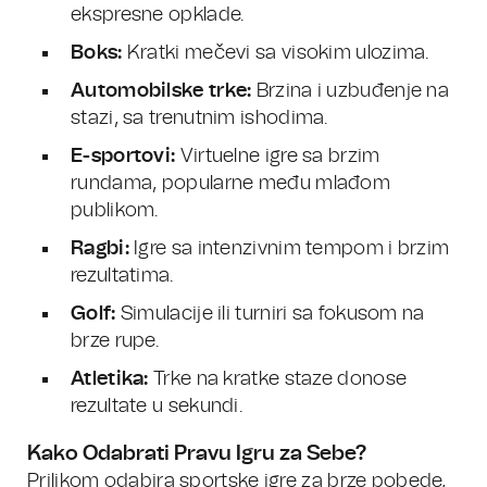
ekspresne opklade.
Boks:
Kratki mečevi sa visokim ulozima.
Automobilske trke:
Brzina i uzbuđenje na
stazi, sa trenutnim ishodima.
E-sportovi:
Virtuelne igre sa brzim
rundama, popularne među mlađom
publikom.
Ragbi:
Igre sa intenzivnim tempom i brzim
rezultatima.
Golf:
Simulacije ili turniri sa fokusom na
brze rupe.
Atletika:
Trke na kratke staze donose
rezultate u sekundi.
Kako Odabrati Pravu Igru za Sebe?
Prilikom odabira sportske igre za brze pobede,