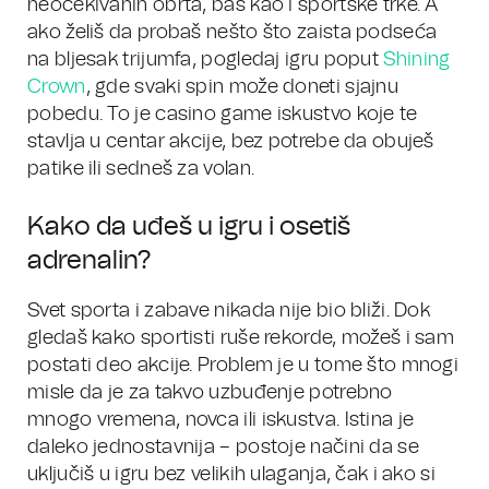
neočekivanih obrta, baš kao i sportske trke. A
ako želiš da probaš nešto što zaista podseća
na bljesak trijumfa, pogledaj igru poput
Shining
Crown
, gde svaki spin može doneti sjajnu
pobedu. To je casino game iskustvo koje te
stavlja u centar akcije, bez potrebe da obuješ
patike ili sedneš za volan.
Kako da uđeš u igru i osetiš
adrenalin?
Svet sporta i zabave nikada nije bio bliži. Dok
gledaš kako sportisti ruše rekorde, možeš i sam
postati deo akcije. Problem je u tome što mnogi
misle da je za takvo uzbuđenje potrebno
mnogo vremena, novca ili iskustva. Istina je
daleko jednostavnija – postoje načini da se
uključiš u igru bez velikih ulaganja, čak i ako si