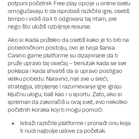
potpuni početnik. Free play opcije u online svetu
omogućavaju ti da isprobaš različite igre, osetiš
tempo i vidiš da li ti odgovara taj ritam, pre
nego što uložiš ozbiljnije resurse.
Ako si ikada poželeo da osetiš kako je to biti na
pobedničkom postolju, ovo je tvoja šansa.
Casino game platforme su dizajnirane da ti
pruže upravo taj osećaj – trenutak kada se sve
poklapa i kada shvatiš da si upravo postigao
veliku pobedu. Naravno, nije sve u sreći;
strategija, strpljenje i razumevanje igre igraju
ključnu ulogu, baš kao i u sportu. Zato, ako si
spreman da zakoračiš u ovaj svet, evo nekoliko
početnih koraka koji ti mogu pomoći:
Istraži različite platforme i pronađi onu koja
ti nudi najbolje uslove za početak.