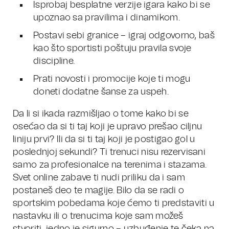
Isprobaj besplatne verzije igara kako bi se
upoznao sa pravilima i dinamikom.
Postavi sebi granice – igraj odgovorno, baš
kao što sportisti poštuju pravila svoje
discipline.
Prati novosti i promocije koje ti mogu
doneti dodatne šanse za uspeh.
Da li si ikada razmišljao o tome kako bi se
osećao da si ti taj koji je upravo prešao ciljnu
liniju prvi? Ili da si ti taj koji je postigao gol u
poslednjoj sekundi? Ti trenuci nisu rezervisani
samo za profesionalce na terenima i stazama.
Svet online zabave ti nudi priliku da i sam
postaneš deo te magije. Bilo da se radi o
sportskim pobedama koje ćemo ti predstaviti u
nastavku ili o trenucima koje sam možeš