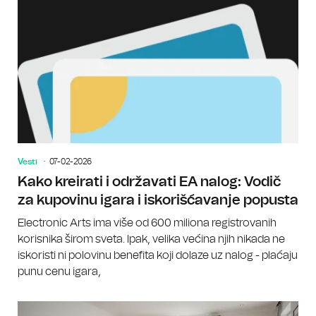
Vesti
07-02-2026
Kako kreirati i održavati EA nalog: Vodič
za kupovinu igara i iskorišćavanje popusta
Electronic Arts ima više od 600 miliona registrovanih
korisnika širom sveta. Ipak, velika većina njih nikada ne
iskoristi ni polovinu benefita koji dolaze uz nalog - plaćaju
punu cenu igara,