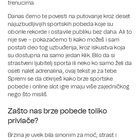
trenucima.
Danas ćemo te povesti na putovanje kroz deset
najuzbudljivijih sportskih pobeda koje su
oborile rekorde i ostavile publiku bez daha. Ali to
nije sve – pokazaćemo ti kako možeš i sam
postati deo tog uzbuđenja, kroz iskustva koja
su dostupna na samo jedan klik. Bilo da si
strastveni ljubitelj sporta ili neko ko samo želi da
oseti nalet adrenalina, ovaj tekst je za tebe.
Spremi se da otkriješ kako brze sportske
pobede i online slot igre imaju više zajedničkog
nego što misliš.
Zašto nas brze pobede toliko
privlače?
Brzina je uvek bila sinonim za moć, strast i