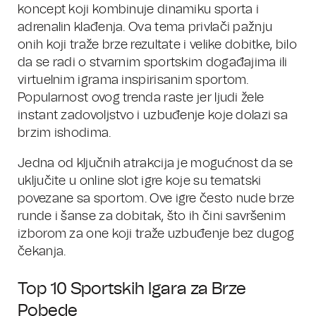
koncept koji kombinuje dinamiku sporta i
adrenalin klađenja. Ova tema privlači pažnju
onih koji traže brze rezultate i velike dobitke, bilo
da se radi o stvarnim sportskim događajima ili
virtuelnim igrama inspirisanim sportom.
Popularnost ovog trenda raste jer ljudi žele
instant zadovoljstvo i uzbuđenje koje dolazi sa
brzim ishodima.
Jedna od ključnih atrakcija je mogućnost da se
uključite u online slot igre koje su tematski
povezane sa sportom. Ove igre često nude brze
runde i šanse za dobitak, što ih čini savršenim
izborom za one koji traže uzbuđenje bez dugog
čekanja.
Top 10 Sportskih Igara za Brze
Pobede