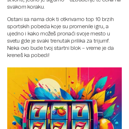
stvoriti, jedno je sigurno – uzbuđenje te čeka na
svakom koraku.
Ostani sa nama dok ti otkrivamo top 10 brzih
sportskih pobeda koje su promenile igru, a
ujedno i kako možeš pronaći svoje mesto u
svetu gde je svaki trenutak prilika za trijumf.
Neka ovo bude tvoj startni blok – vreme je da
kreneš ka pobedi!