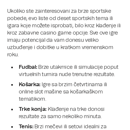
Ukoliko ste zainteresovani za brze sportske
pobede, evo liste od deset sportskih tema ili
igara koje možete isprobati, bilo kroz klađenje ili
kroz zabavne casino game opcije. Sve ove igre
imaju potencijal da vam donesu veliko
uzbuđenje i dobitke u kratkom vremenskom
roku.
Fudbal:
Brze utakmice ili simulacije poput
virtuelnih turnira nude trenutne rezultate.
Košarka:
Igre sa brzim četvrtinama ili
online slot mašine sa košarkaškom
tematikom.
Trke konja:
Klađenje na trke donosi
rezultate za samo nekoliko minuta.
Tenis:
Brzi mečevi ili setovi idealni za