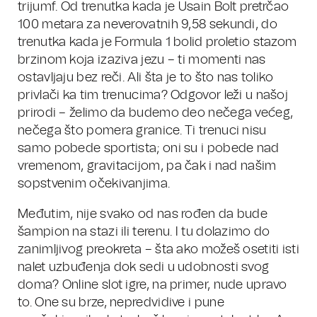
trijumf. Od trenutka kada je Usain Bolt pretrčao
100 metara za neverovatnih 9,58 sekundi, do
trenutka kada je Formula 1 bolid proletio stazom
brzinom koja izaziva jezu – ti momenti nas
ostavljaju bez reči. Ali šta je to što nas toliko
privlači ka tim trenucima? Odgovor leži u našoj
prirodi – želimo da budemo deo nečega većeg,
nečega što pomera granice. Ti trenuci nisu
samo pobede sportista; oni su i pobede nad
vremenom, gravitacijom, pa čak i nad našim
sopstvenim očekivanjima.
Međutim, nije svako od nas rođen da bude
šampion na stazi ili terenu. I tu dolazimo do
zanimljivog preokreta – šta ako možeš osetiti isti
nalet uzbuđenja dok sedi u udobnosti svog
doma? Online slot igre, na primer, nude upravo
to. One su brze, nepredvidive i pune