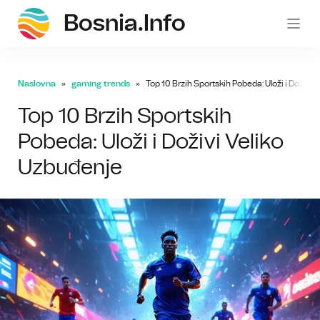
Bosnia.info
bosni
Naslovna
gaming trends
Top 10 Brzih Sportskih Pobeda: Uloži i Doživi 
Top 10 Brzih Sportskih
Pobeda: Uloži i Doživi Veliko
Uzbuđenje