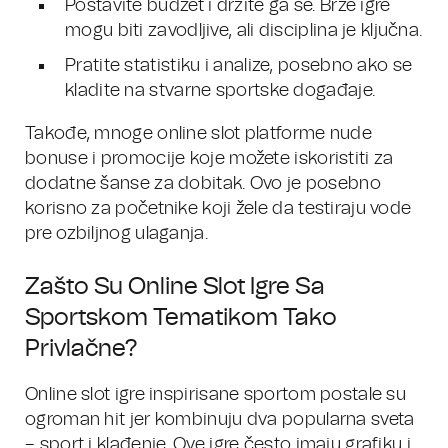
Postavite budžet i držite ga se. Brze igre
mogu biti zavodljive, ali disciplina je ključna.
Pratite statistiku i analize, posebno ako se
kladite na stvarne sportske događaje.
Takođe, mnoge online slot platforme nude
bonuse i promocije koje možete iskoristiti za
dodatne šanse za dobitak. Ovo je posebno
korisno za početnike koji žele da testiraju vode
pre ozbiljnog ulaganja.
Zašto Su Online Slot Igre Sa
Sportskom Tematikom Tako
Privlačne?
Online slot igre inspirisane sportom postale su
ogroman hit jer kombinuju dva popularna sveta
– sport i klađenje. Ove igre često imaju grafiku i