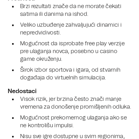
Brzi rezultati znače da ne morate čekati
satima ili danima na ishod.
Veliko uzbuđenje zahvaljujući dinamici i
nepredvidivosti.
Mogućnost da isprobate free play verzije
pre ulaganja novca, posebno u casino
game okruženju.
Širok izbor sportova i igara, od stvarnih
događaja do virtuelnih simulacija.
Nedostaci
Visok rizik, jer brzina često znači manje
vremena za donošenje promišljenih odluka.
Mogućnost prekomernog ulaganja ako se
ne kontrolišu impulsi.
Nisu sve igre dostupne u svim regionima,