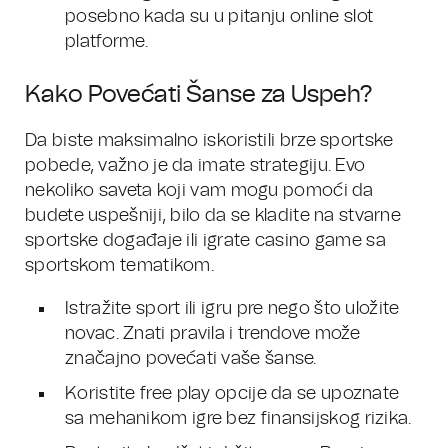
posebno kada su u pitanju online slot
platforme.
Kako Povećati Šanse za Uspeh?
Da biste maksimalno iskoristili brze sportske
pobede, važno je da imate strategiju. Evo
nekoliko saveta koji vam mogu pomoći da
budete uspešniji, bilo da se kladite na stvarne
sportske događaje ili igrate casino game sa
sportskom tematikom.
Istražite sport ili igru pre nego što uložite
novac. Znati pravila i trendove može
značajno povećati vaše šanse.
Koristite free play opcije da se upoznate
sa mehanikom igre bez finansijskog rizika.