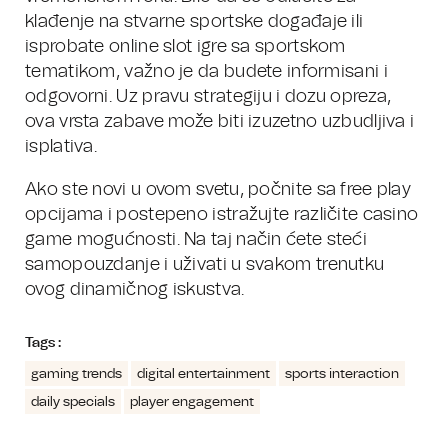
klađenje na stvarne sportske događaje ili
isprobate online slot igre sa sportskom
tematikom, važno je da budete informisani i
odgovorni. Uz pravu strategiju i dozu opreza,
ova vrsta zabave može biti izuzetno uzbudljiva i
isplativa.
Ako ste novi u ovom svetu, počnite sa free play
opcijama i postepeno istražujte različite casino
game mogućnosti. Na taj način ćete steći
samopouzdanje i uživati u svakom trenutku
ovog dinamičnog iskustva.
Tags :
gaming trends
digital entertainment
sports interaction
daily specials
player engagement