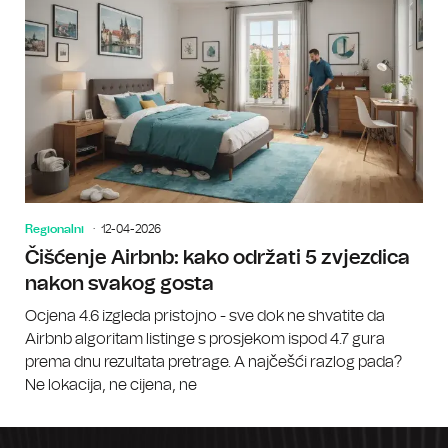
Regionalni
12-04-2026
Čišćenje Airbnb: kako održati 5 zvjezdica
nakon svakog gosta
Ocjena 4.6 izgleda pristojno - sve dok ne shvatite da
Airbnb algoritam listinge s prosjekom ispod 4.7 gura
prema dnu rezultata pretrage. A najčešći razlog pada?
Ne lokacija, ne cijena, ne