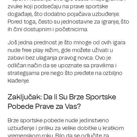
zvuke koji podsećaju na prave sportske
događaje, što dodatno pojačava uzbuđenje.
Pored toga, često su jednostavne za igranje, što
ih čini dostupnim i početnicima.
Još jedna prednost je što mnoge od ovih igara
nude free play režim, gde možete uživati u
zabavi bez ulaganja pravog novca. Ovo je
odličan način da se upoznate sa pravilima i
strategijama pre nego što pređete na ozbiljno
klađenje.
Zaključak: Da li Su Brze Sportske
Pobede Prave za Vas?
Brze sportske pobede nude jedinstveno
uzbuđenje i priliku za velike dobitke u kratkom
vremenskom roku. Bilo da se odlučite za