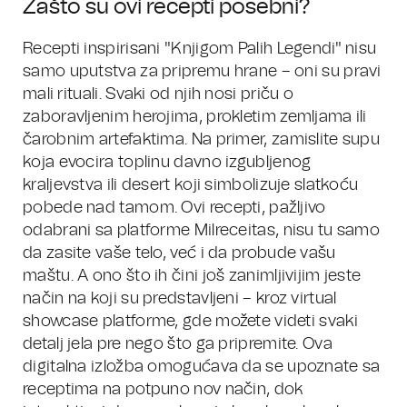
Zašto su ovi recepti posebni?
Recepti inspirisani "Knjigom Palih Legendi" nisu
samo uputstva za pripremu hrane – oni su pravi
mali rituali. Svaki od njih nosi priču o
zaboravljenim herojima, prokletim zemljama ili
čarobnim artefaktima. Na primer, zamislite supu
koja evocira toplinu davno izgubljenog
kraljevstva ili desert koji simbolizuje slatkoću
pobede nad tamom. Ovi recepti, pažljivo
odabrani sa platforme Milreceitas, nisu tu samo
da zasite vaše telo, već i da probude vašu
maštu. A ono što ih čini još zanimljivijim jeste
način na koji su predstavljeni – kroz virtual
showcase platforme, gde možete videti svaki
detalj jela pre nego što ga pripremite. Ova
digitalna izložba omogućava da se upoznate sa
receptima na potpuno nov način, dok