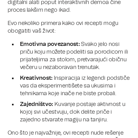
digitalni alati poput interaktivnih demoa čine
proces lakšim nego ikad.
Evo nekoliko primera kako ovi recepti mogu
obogatiti vaš život:
Emotivna povezanost:
Svako jelo nosi
priču koju možete podeliti sa porodicom ili
prijateljima za stolom, pretvarajući običnu
večeru u nezaboravan trenutak.
Kreativnost:
Inspiracija iz legendi podstiče
vas da eksperimentišete sa ukusima i
tehnikama koje inače ne biste probali.
Zajedništvo:
Kuvanje postaje aktivnost u
kojoj svi učestvuju, dok delite priče i
zajedno stvarate magiju na tanjiru.
Ono što je najvažnije, ovi recepti nude rešenje