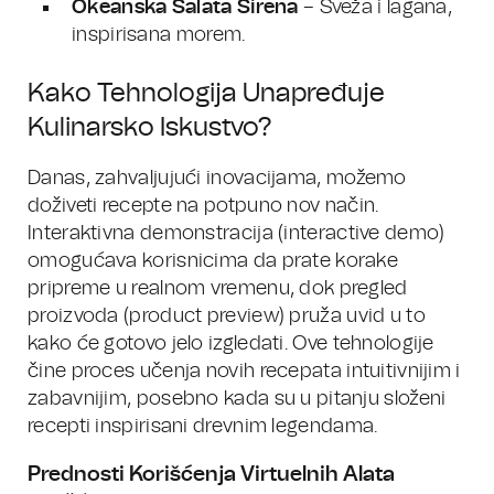
Okeanska Salata Sirena
– Sveža i lagana,
inspirisana morem.
Kako Tehnologija Unapređuje
Kulinarsko Iskustvo?
Danas, zahvaljujući inovacijama, možemo
doživeti recepte na potpuno nov način.
Interaktivna demonstracija (interactive demo)
omogućava korisnicima da prate korake
pripreme u realnom vremenu, dok pregled
proizvoda (product preview) pruža uvid u to
kako će gotovo jelo izgledati. Ove tehnologije
čine proces učenja novih recepata intuitivnijim i
zabavnijim, posebno kada su u pitanju složeni
recepti inspirisani drevnim legendama.
Prednosti Korišćenja Virtuelnih Alata