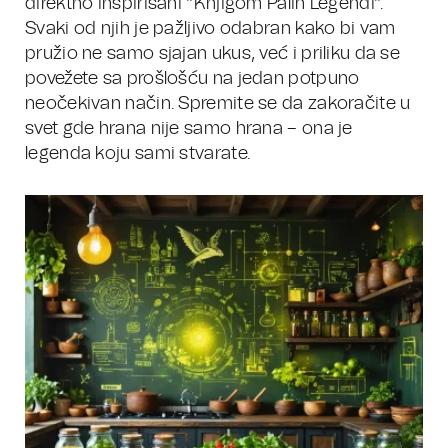
direktno inspirisani "Knjigom Palih Legendi".
Svaki od njih je pažljivo odabran kako bi vam
pružio ne samo sjajan ukus, već i priliku da se
povežete sa prošlošću na jedan potpuno
neočekivan način. Spremite se da zakoračite u
svet gde hrana nije samo hrana – ona je
legenda koju sami stvarate.