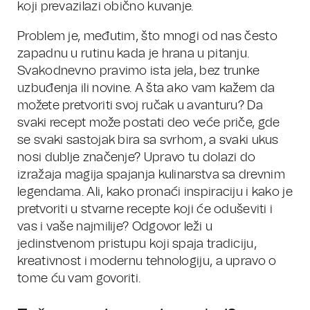
koji prevazilazi obično kuvanje.
Problem je, međutim, što mnogi od nas često
zapadnu u rutinu kada je hrana u pitanju.
Svakodnevno pravimo ista jela, bez trunke
uzbuđenja ili novine. A šta ako vam kažem da
možete pretvoriti svoj ručak u avanturu? Da
svaki recept može postati deo veće priče, gde
se svaki sastojak bira sa svrhom, a svaki ukus
nosi dublje značenje? Upravo tu dolazi do
izražaja magija spajanja kulinarstva sa drevnim
legendama. Ali, kako pronaći inspiraciju i kako je
pretvoriti u stvarne recepte koji će oduševiti i
vas i vaše najmilije? Odgovor leži u
jedinstvenom pristupu koji spaja tradiciju,
kreativnost i modernu tehnologiju, a upravo o
tome ću vam govoriti.