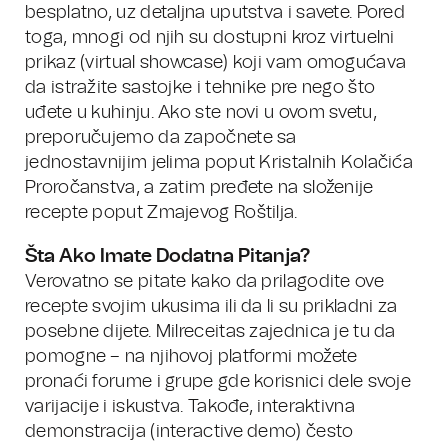
besplatno, uz detaljna uputstva i savete. Pored
toga, mnogi od njih su dostupni kroz virtuelni
prikaz (virtual showcase) koji vam omogućava
da istražite sastojke i tehnike pre nego što
uđete u kuhinju. Ako ste novi u ovom svetu,
preporučujemo da započnete sa
jednostavnijim jelima poput Kristalnih Kolačića
Proročanstva, a zatim pređete na složenije
recepte poput Zmajevog Roštilja.
Šta Ako Imate Dodatna Pitanja?
Verovatno se pitate kako da prilagodite ove
recepte svojim ukusima ili da li su prikladni za
posebne dijete. Milreceitas zajednica je tu da
pomogne – na njihovoj platformi možete
pronaći forume i grupe gde korisnici dele svoje
varijacije i iskustva. Takođe, interaktivna
demonstracija (interactive demo) često