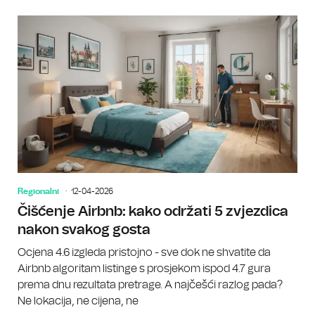
Regionalni
12-04-2026
Čišćenje Airbnb: kako održati 5 zvjezdica
nakon svakog gosta
Ocjena 4.6 izgleda pristojno - sve dok ne shvatite da
Airbnb algoritam listinge s prosjekom ispod 4.7 gura
prema dnu rezultata pretrage. A najčešći razlog pada?
Ne lokacija, ne cijena, ne