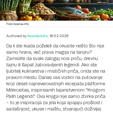
Foto: bosnia.info
Authored by
bosnia.info
, 16-02-2026
Da li ste ikada poželeli da okusite nešto što nije
samo hrana, već prava magija na tanjiru?
Zamislite da svaki zalogaj nosi priču, drevnu
tajnu ili šapat zaboravljenih legendi. Ako ste
ljubitelj kulinarstva i mističnih priča, onda ste na
pravom mestu. Danas vas vodim na putovanje
kroz deset najneverovatnijih recepata platforme
Milreceitas, inspirisanih tajanstvenom "Knjigom
Palih Legendi". Ova knjiga nije samo zbirka priča
– to je inspiracija za jela koja spajaju prošlost i
sadašnjost, ukuse i maštu, stvarajući doživljaj