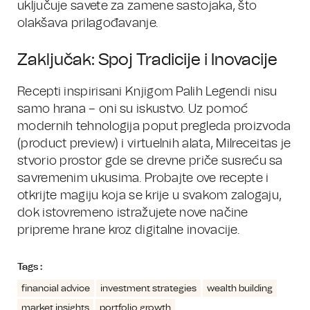
uključuje savete za zamene sastojaka, što
olakšava prilagođavanje.
Zaključak: Spoj Tradicije i Inovacije
Recepti inspirisani Knjigom Palih Legendi nisu
samo hrana – oni su iskustvo. Uz pomoć
modernih tehnologija poput pregleda proizvoda
(product preview) i virtuelnih alata, Milreceitas je
stvorio prostor gde se drevne priče susreću sa
savremenim ukusima. Probajte ove recepte i
otkrijte magiju koja se krije u svakom zalogaju,
dok istovremeno istražujete nove načine
pripreme hrane kroz digitalne inovacije.
Tags :
financial advice
investment strategies
wealth building
market insights
portfolio growth