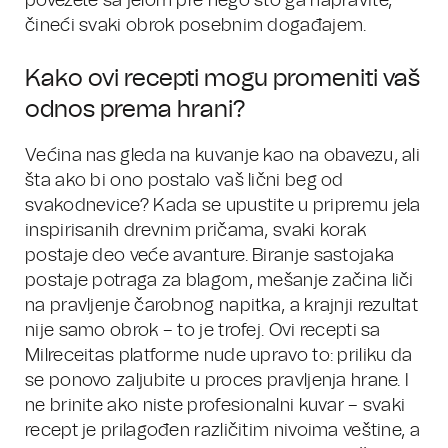
povežete sa jelom pre nego što ga napravite,
čineći svaki obrok posebnim događajem.
Kako ovi recepti mogu promeniti vaš
odnos prema hrani?
Većina nas gleda na kuvanje kao na obavezu, ali
šta ako bi ono postalo vaš lični beg od
svakodnevice? Kada se upustite u pripremu jela
inspirisanih drevnim pričama, svaki korak
postaje deo veće avanture. Biranje sastojaka
postaje potraga za blagom, mešanje začina liči
na pravljenje čarobnog napitka, a krajnji rezultat
nije samo obrok – to je trofej. Ovi recepti sa
Milreceitas platforme nude upravo to: priliku da
se ponovo zaljubite u proces pravljenja hrane. I
ne brinite ako niste profesionalni kuvar – svaki
recept je prilagođen različitim nivoima veštine, a