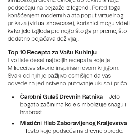
simbolizuju drevne čarolije do tekstura koje
podsećaju na pejzaže iz legendi. Pored toga,
korišćenjem modernih alata poput virtuelnog
prikaza (virtual showcase), korisnici mogu videti
kako jelo izgleda pre nego što ga pripreme, što
dodatno pojačava doživljaj.
Top 10 Recepta za Vašu Kuhinju
Evo liste deset najboljih recepata koje je
Milreceitas stvorio inspirisan ovom knjigom.
Svaki od njih je pažljivo osmišljen da vas
odvede na jedinstveno putovanje ukusa i priča.
Čarobni Gulaš Drevnih Ratnika
– Jelo
bogato začinima koje simbolizuje snagu i
hrabrost.
Mistični Hleb Zaboravljenog Kraljevstva
– Testo koje podseća na drevne obrede.