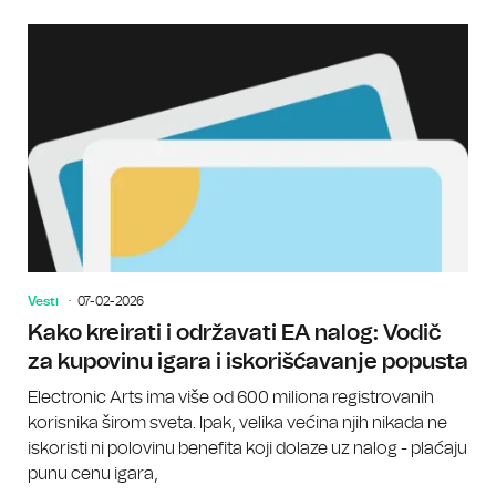
Vesti
07-02-2026
Kako kreirati i održavati EA nalog: Vodič
za kupovinu igara i iskorišćavanje popusta
Electronic Arts ima više od 600 miliona registrovanih
korisnika širom sveta. Ipak, velika većina njih nikada ne
iskoristi ni polovinu benefita koji dolaze uz nalog - plaćaju
punu cenu igara,