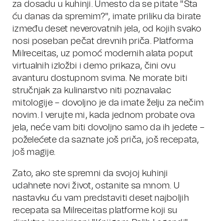
za dosadu u kuhinji. Umesto da se pitate "Šta
ću danas da spremim?", imate priliku da birate
između deset neverovatnih jela, od kojih svako
nosi poseban pečat drevnih priča. Platforma
Milreceitas, uz pomoć modernih alata poput
virtualnih izložbi i demo prikaza, čini ovu
avanturu dostupnom svima. Ne morate biti
stručnjak za kulinarstvo niti poznavalac
mitologije – dovoljno je da imate želju za nečim
novim. I verujte mi, kada jednom probate ova
jela, neće vam biti dovoljno samo da ih jedete –
poželećete da saznate još priča, još recepata,
još magije.
Zato, ako ste spremni da svojoj kuhinji
udahnete novi život, ostanite sa mnom. U
nastavku ću vam predstaviti deset najboljih
recepata sa Milreceitas platforme koji su