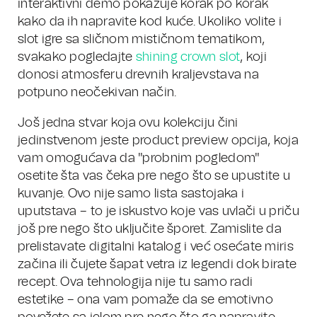
interaktivni demo pokazuje korak po korak
kako da ih napravite kod kuće. Ukoliko volite i
slot igre sa sličnom mističnom tematikom,
svakako pogledajte
shining crown slot
, koji
donosi atmosferu drevnih kraljevstava na
potpuno neočekivan način.
Još jedna stvar koja ovu kolekciju čini
jedinstvenom jeste product preview opcija, koja
vam omogućava da "probnim pogledom"
osetite šta vas čeka pre nego što se upustite u
kuvanje. Ovo nije samo lista sastojaka i
uputstava – to je iskustvo koje vas uvlači u priču
još pre nego što uključite šporet. Zamislite da
prelistavate digitalni katalog i već osećate miris
začina ili čujete šapat vetra iz legendi dok birate
recept. Ova tehnologija nije tu samo radi
estetike – ona vam pomaže da se emotivno