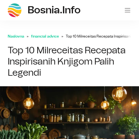
Bosnia.info
bosni
Naslovna
financial advice
Top 10 Milreceitas Recepata Inspirisanih Kn
Top 10 Milreceitas Recepata
Inspirisanih Knjigom Palih
Legendi