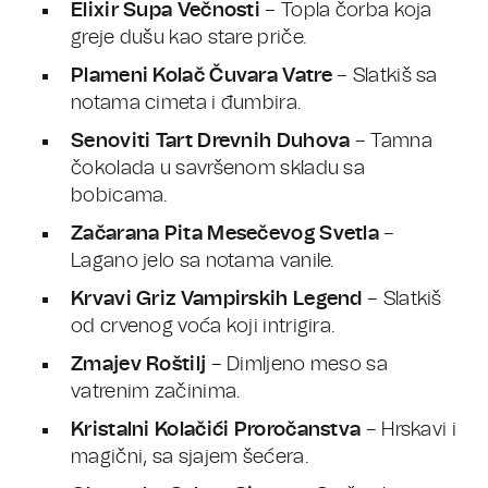
Elixir Supa Večnosti
– Topla čorba koja
greje dušu kao stare priče.
Plameni Kolač Čuvara Vatre
– Slatkiš sa
notama cimeta i đumbira.
Senoviti Tart Drevnih Duhova
– Tamna
čokolada u savršenom skladu sa
bobicama.
Začarana Pita Mesečevog Svetla
–
Lagano jelo sa notama vanile.
Krvavi Griz Vampirskih Legend
– Slatkiš
od crvenog voća koji intrigira.
Zmajev Roštilj
– Dimljeno meso sa
vatrenim začinima.
Kristalni Kolačići Proročanstva
– Hrskavi i
magični, sa sjajem šećera.