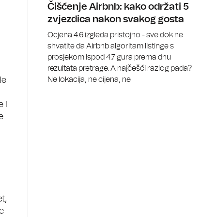
Čišćenje Airbnb: kako održati 5
zvjezdica nakon svakog gosta
Ocjena 4.6 izgleda pristojno - sve dok ne
shvatite da Airbnb algoritam listinge s
prosjekom ispod 4.7 gura prema dnu
rezultata pretrage. A najčešći razlog pada?
Ne lokacija, ne cijena, ne
le
 i
e
t,
e