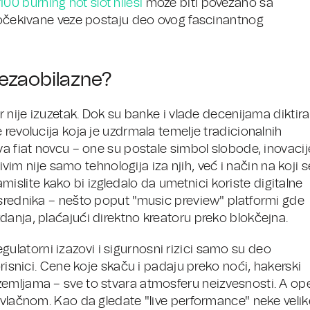
100 burning hot slot hilesi
može biti povezano sa
neočekivane veze postaju deo ovog fascinantnog
Nezaobilazne?
r nije izuzetak. Dok su banke i vlade decenijama diktira
 revolucija koja je uzdrmala temelje tradicionalnih
va fiat novcu – one su postale simbol slobode, inovacije
jivim nije samo tehnologija iza njih, već i način na koji s
 zamislite kako bi izgledalo da umetnici koriste digitalne
osrednika – nešto poput "music preview" platformi gde
danja, plaćajući direktno kreatoru preko blokčejna.
 regulatorni izazovi i sigurnosni rizici samo su deo
orisnici. Cene koje skaču i padaju preko noći, hakerski
emljama – sve to stvara atmosferu neizvesnosti. A ope
ivlačnom. Kao da gledate "live performance" neke velik