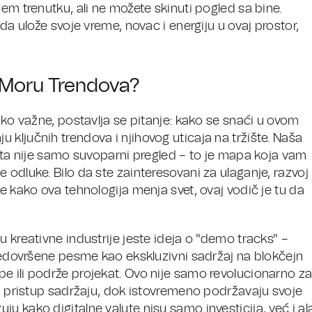
em trenutku, ali ne možete skinuti pogled sa bine.
da ulože svoje vreme, novac i energiju u ovaj prostor,
u Moru Trendova?
iko važne, postavlja se pitanje: kako se snaći u ovom
ključnih trendova i njihovog uticaja na tržište. Naša
luta nije samo suvoparni pregled – to je mapa koja vam
 odluke. Bilo da ste zainteresovani za ulaganje, razvoj
e kako ova tehnologija menja svet, ovaj vodič je tu da
 kreativne industrije jeste ideja o "demo tracks" –
 nedovršene pesme kao ekskluzivni sadržaj na blokčejn
e ili podrže projekat. Ovo nije samo revolucionarno z
en pristup sadržaju, dok istovremeno podržavaju svoje
u kako digitalne valute nisu samo investicija, već i al