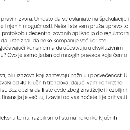
u pravih izvora. Umesto da se oslanjate na špekulacije i
je i njenih mogućnosti. Naša lista vam pruža upravo to
 protokola i decentralizovanih aplikacija do regulatorn
da li ste znali da neke kompanije već koriste
mogućavajući korisnicima da učestvuju u ekskluzivnim
žaju? Ovo je samo jedan od mnogih pravaca koje ćemo
ti, ali i izazova koji zahtevaju pažnju i posvećenost. U
svaki od 40 ključnih trendova, dajući vam konkretne
st. Bez obzira da li ste ovde zbog znatiželje ili ozbiljnih
ansija je već tu, i zavisi od vas hoćete li je prihvatiti.
ksnu temu, razbili smo listu na nekoliko ključnih