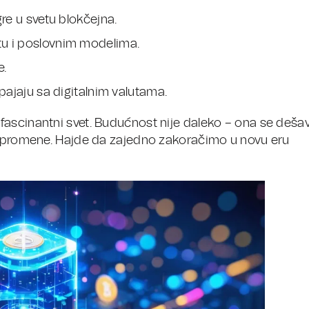
re u svetu blokčejna.
tu i poslovnim modelima.
e.
pajaju sa digitalnim valutama.
fascinantni svet. Budućnost nije daleko – ona se deša
te promene. Hajde da zajedno zakoračimo u novu eru