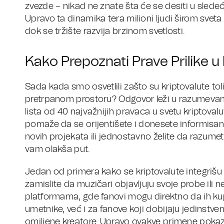
zvezde – nikad ne znate šta će se desiti u sledeć
Upravo ta dinamika tera milioni ljudi širom sveta 
dok se tržište razvija brzinom svetlosti.
Kako Prepoznati Prave Prilike 
Sada kada smo osvetlili zašto su kriptovalute tol
pretrpanom prostoru? Odgovor leži u razumevanju 
lista od 40 najvažnijih pravaca u svetu kriptova
pomaže da se orijentišete i donesete informisane
novih projekata ili jednostavno želite da razumet
vam olakša put.
Jedan od primera kako se kriptovalute integrišu u
zamislite da muzičari objavljuju svoje probe ili
platformama, gde fanovi mogu direktno da ih kup
umetnike, već i za fanove koji dobijaju jedinstv
omiljene kreatore. Upravo ovakve primene pokazuj