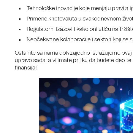
Tehnološke inovacije koje menjaju pravila ig
Primene kriptovaluta u svakodnevnom živo
Regulatorni izazovi i kako oni utiču na tržišt
Neočekivane kolaboracije i sektori koji se s
Ostanite sa nama dok zajedno istražujemo ovaj 
upravo sada, a vi imate priliku da budete deo 
finansija!