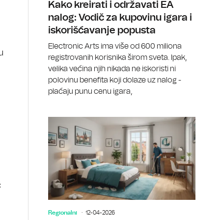
Kako kreirati i održavati EA
nalog: Vodič za kupovinu igara i
iskorišćavanje popusta
Electronic Arts ima više od 600 miliona
u
registrovanih korisnika širom sveta. Ipak,
velika većina njih nikada ne iskoristi ni
polovinu benefita koji dolaze uz nalog -
plaćaju punu cenu igara,
č
Regionalni
12-04-2026