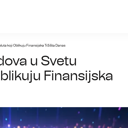
nia.info
luta koji Oblikuju Finansijska Tržišta Danas
ndova u Svetu
blikuju Finansijska