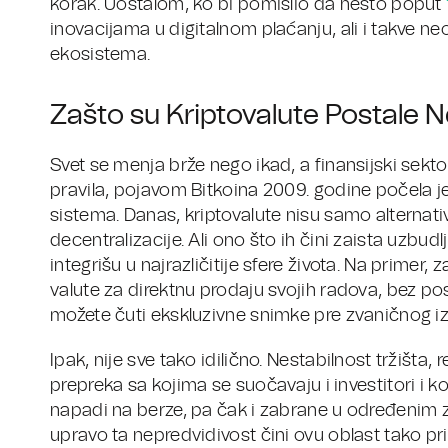
korak. Uostalom, ko bi pomislio da nešto poput
inovacijama u digitalnom plaćanju, ali i takve 
ekosistema.
Zašto su Kriptovalute Postale 
Svet se menja brže nego ikad, a finansijski sekto
pravila, pojavom Bitkoina 2009. godine počela je
sistema. Danas, kriptovalute nisu samo alternati
decentralizacije. Ali ono što ih čini zaista uzbudl
integrišu u najrazličitije sfere života. Na primer,
valute za direktnu prodaju svojih radova, bez p
možete čuti ekskluzivne snimke pre zvaničnog iz
Ipak, nije sve tako idilično. Nestabilnost tržišta,
prepreka sa kojima se suočavaju i investitori i k
napadi na berze, pa čak i zabrane u određenim z
upravo ta nepredvidivost čini ovu oblast tako pr