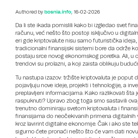
Authored by
bosnia.info
, 16-02-2026
Da li ste ikada pomislili kako bi izgledao svet fi
računu, već nešto što postoji isključivo u digit
eri gde kriptovalute nisu samo futuristička ideja,
tradicionalni finansijski sistemi bore da održe k
postaju srce novog ekonomskog poretka. Ali, u 
trendovi su prolazni, a koji zaista oblikuju budu
Tu nastupa izazov: tržište kriptovaluta je poput d
pojavljuju nove ideje, projekti i tehnologije, a inv
preplavljeni informacijama. Kako razlikovati šta 
raspuknuti? Upravo zbog toga smo sastavili ovaj d
trenutno dominiraju svetom kriptovaluta i finansi
finansijama do neočekivanih primena digitalnih 
kroz lavirint digitalne ekonomije. Čak i ako ste t
sigurno ćete pronaći nešto što će vam dati novu 