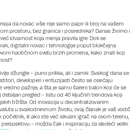
nansija da novac više nije samo papir ili broj na vašem
alnom prostoru, bez granica i posrednika? Danas živimo 
 već stvarnost koja menja pravila igre. Dok se
orak, digitalni novac i tehnologije poput blokčejna
ovom haotičnom svetu brzih promena, kako znati koji
ćnost?
ivlje džungle – puno prilika, ali i zamki. Svakog dana se
estitori, developeri i entuzijasti često se osećaju
je vredno pažnje, a šta je samo šareni balon koji će se
etaljan pregled – listu od 40 ključnih trendova koji
jskih tržišta. Od inovacija u decentralizovanim
valuta u svakodnevnom životu, ovaj članak je vaš vodi
ek početnik, ili ako ste već iskusni igrač na ovom terenu,
perspektivu – možda čak i inspiraciju za sledeći veliki