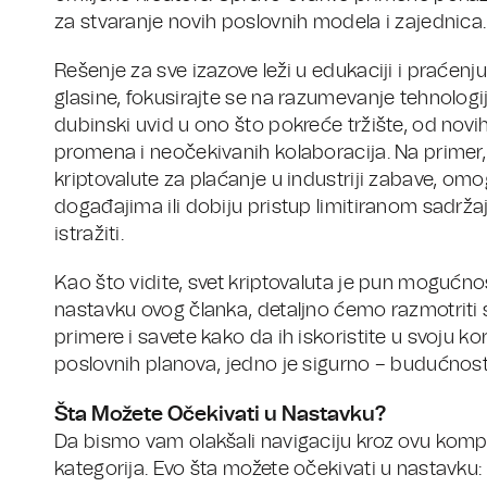
za stvaranje novih poslovnih modela i zajednica.
Rešenje za sve izazove leži u edukaciji i praćenj
glasine, fokusirajte se na razumevanje tehnologi
dubinski uvid u ono što pokreće tržište, od novih
promena i neočekivanih kolaboracija. Na primer, 
kriptovalute za plaćanje u industriji zabave, o
događajima ili dobiju pristup limitiranom sadr
istražiti.
Kao što vidite, svet kriptovaluta je pun mogućnos
nastavku ovog članka, detaljno ćemo razmotriti 
primere i savete kako da ih iskoristite u svoju kori
poslovnih planova, jedno je sigurno – budućnost fin
Šta Možete Očekivati u Nastavku?
Da bismo vam olakšali navigaciju kroz ovu komple
kategorija. Evo šta možete očekivati u nastavku: