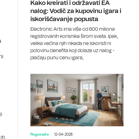
Kako kreirati i održavati EA
nalog: Vodič za kupovinu igara i
iskorišćavanje popusta
Electronic Arts ima više od 600 miliona
registrovanih korisnika širom sveta. Ipak,
a
velika većina njih nikada ne iskoristi ni
polovinu benefita koji dolaze uz nalog -
ni
plaćaju punu cenu igara,
e
Regionalni
12-04-2026
iti