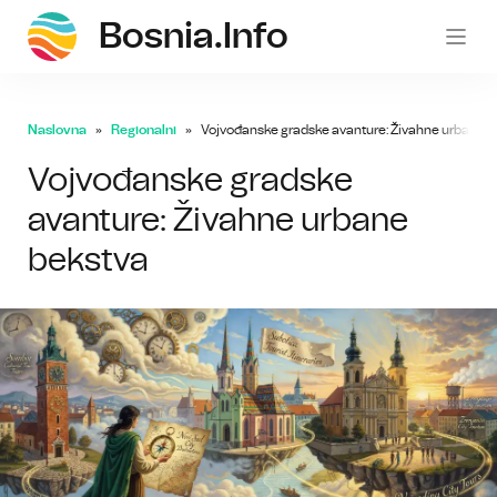
Bosnia.info
bosni
Naslovna
Regionalni
Vojvođanske gradske avanture: Živahne urbane b
Vojvođanske gradske
avanture: Živahne urbane
bekstva