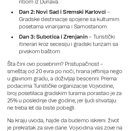
ribom iz Dunava.
Dan 2: Novi Sad i Sremski Karlovci
–
Gradske destinacije spojene sa kulturnim
posetama vinarijama i Samostanom.
Dan 3: Subotica i Zrenjanin
– Turistički
itinerari kroz secesiju i gradski turizam sa
pivskom baštom.
Šta čini ovo posebnim? Pristupačnost –
smeštaj od 20 evra po noći, hrana jeftinija nego
u glavnom gradu, a doživljaji bescenni. Prema
podacima Turističke organizacije Vojvodine,
broj posetilaca gradskim turama porastao je za
25% u poslednje dve godine, jer ljudi shvataju:
ne treba let da biste pobegli.
Na kraju uvoda, hajde da budemo iskreni: život
je prekratak za sive dane. Vojvodina vas zove na