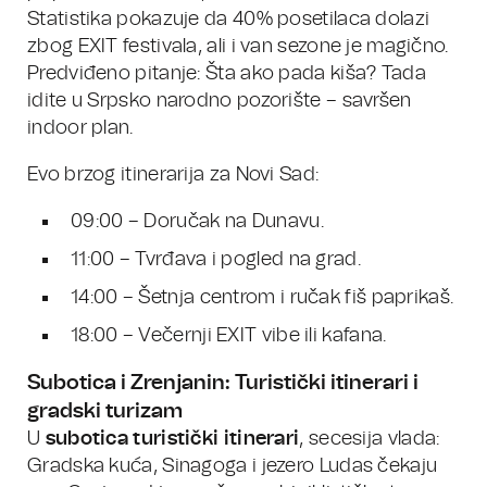
Statistika pokazuje da 40% posetilaca dolazi
zbog EXIT festivala, ali i van sezone je magično.
Predviđeno pitanje: Šta ako pada kiša? Tada
idite u Srpsko narodno pozorište – savršen
indoor plan.
Evo brzog itinerarija za Novi Sad:
09:00 – Doručak na Dunavu.
11:00 – Tvrđava i pogled na grad.
14:00 – Šetnja centrom i ručak fiš paprikaš.
18:00 – Večernji EXIT vibe ili kafana.
Subotica i Zrenjanin: Turistički itinerari i
gradski turizam
U
subotica turistički itinerari
, secesija vlada:
Gradska kuća, Sinagoga i jezero Ludas čekaju