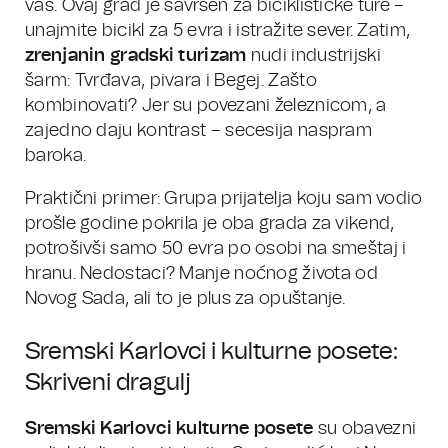
vas. Ovaj grad je savršen za biciklističke ture –
unajmite bicikl za 5 evra i istražite sever. Zatim,
zrenjanin gradski turizam
nudi industrijski
šarm: Tvrđava, pivara i Begej. Zašto
kombinovati? Jer su povezani železnicom, a
zajedno daju kontrast – secesija naspram
baroka.
Praktični primer: Grupa prijatelja koju sam vodio
prošle godine pokrila je oba grada za vikend,
potrošivši samo 50 evra po osobi na smeštaj i
hranu. Nedostaci? Manje noćnog života od
Novog Sada, ali to je plus za opuštanje.
Sremski Karlovci i kulturne posete:
Skriveni dragulj
Sremski Karlovci kulturne posete
su obavezni