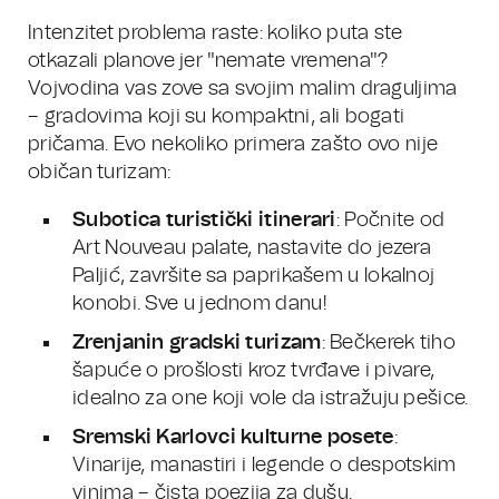
Intenzitet problema raste: koliko puta ste
otkazali planove jer "nemate vremena"?
Vojvodina vas zove sa svojim malim draguljima
– gradovima koji su kompaktni, ali bogati
pričama. Evo nekoliko primera zašto ovo nije
običan turizam:
Subotica turistički itinerari
: Počnite od
Art Nouveau palate, nastavite do jezera
Paljić, završite sa paprikašem u lokalnoj
konobi. Sve u jednom danu!
Zrenjanin gradski turizam
: Bečkerek tiho
šapuće o prošlosti kroz tvrđave i pivare,
idealno za one koji vole da istražuju pešice.
Sremski Karlovci kulturne posete
:
Vinarije, manastiri i legende o despotskim
vinima – čista poezija za dušu.