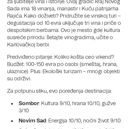
za ljubitelje vina i istorije. Ovaj gradić kraj Novog
Sada ima 18 vinarija, manastir i Kuću patrijarha
Rajića. Kako doživeti? Pridružite se vinskoj turi –
degustacija od 10 evra uključuje tri vina i priče o
despotskim berbama. Ovo je mesto gde kultura
susreće prirodu: šetajte vinogradima, učite o
Karlovačkoj berbi.
Predviđeno pitanje: Koliko košta ceo vikend?
Budžet: 100-150 evra po osobi (smeštaj, hrana,
ulaznice). Plus: Ekološki turizam – mnogi objekti
su održivi.
Za potpunu sliku, evo poređenja destinacija:
Sombor
: Kultura 9/10, hrana 10/10, gužve
3/10.
Novim Sad
: Energija 10/10, noćni život 9/10.