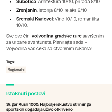
Subotica
: Arhitektura 10/10, priroda 8/10.
Zrenjanin
: Istorija 8/10, relaks 9/10.
Sremski Karlovci
: Vino 10/10, romantika
10/10.
Sve ovo čini
vojvodina gradske ture
savršenim
za urbane avanturiste. Planirajte sada –
Vojvodina vas čeka sa otvorenim rukama!
Tags :
Regionalni
Istaknuti postovi
Sugar Rush 1000: Najbolje iskustvo striminga
sportskih događaja uživo otkriveno