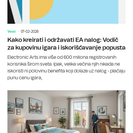
Vesti
07-02-2026
Kako kreirati i održavati EA nalog: Vodič
za kupovinu igara i iskorišćavanje popusta
Electronic Arts ima više od 600 miliona registrovanih
korisnika širom sveta. Ipak, velika većina njih nikada ne
iskoristi ni polovinu benefita koji dolaze uz nalog - plaćaju
punu cenu igara,