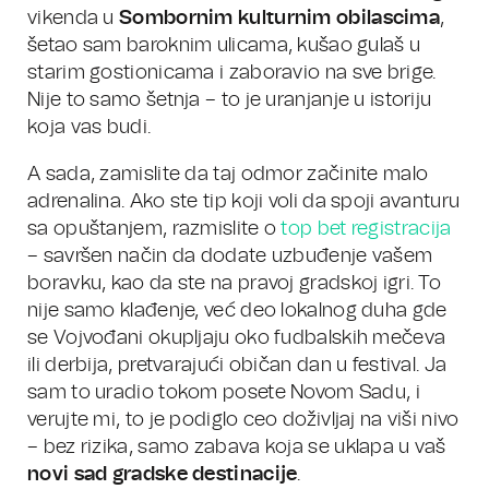
vikenda u
Sombornim kulturnim obilascima
,
šetao sam baroknim ulicama, kušao gulaš u
starim gostionicama i zaboravio na sve brige.
Nije to samo šetnja – to je uranjanje u istoriju
koja vas budi.
A sada, zamislite da taj odmor začinite malo
adrenalina. Ako ste tip koji voli da spoji avanturu
sa opuštanjem, razmislite o
top bet registracija
– savršen način da dodate uzbuđenje vašem
boravku, kao da ste na pravoj gradskoj igri. To
nije samo klađenje, već deo lokalnog duha gde
se Vojvođani okupljaju oko fudbalskih mečeva
ili derbija, pretvarajući običan dan u festival. Ja
sam to uradio tokom posete Novom Sadu, i
verujte mi, to je podiglo ceo doživljaj na viši nivo
– bez rizika, samo zabava koja se uklapa u vaš
novi sad gradske destinacije
.