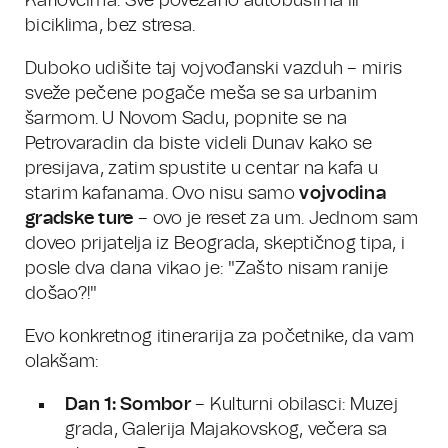
Karlovcima. Sve povezano autobusima ili
biciklima, bez stresa.
Duboko udišite taj vojvođanski vazduh – miris
sveže pečene pogače meša se sa urbanim
šarmom. U Novom Sadu, popnite se na
Petrovaradin da biste videli Dunav kako se
presijava, zatim spustite u centar na kafa u
starim kafanama. Ovo nisu samo
vojvodina
gradske ture
– ovo je reset za um. Jednom sam
doveo prijatelja iz Beograda, skeptičnog tipa, i
posle dva dana vikao je: "Zašto nisam ranije
došao?!"
Evo konkretnog itinerarija za početnike, da vam
olakšam:
Dan 1: Sombor
– Kulturni obilasci: Muzej
grada, Galerija Majakovskog, večera sa