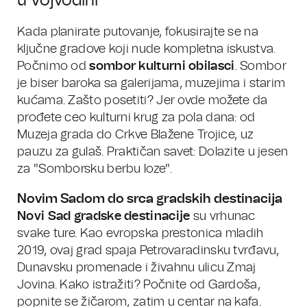
u Vojvodini
Kada planirate putovanje, fokusirajte se na
ključne gradove koji nude kompletna iskustva.
Počnimo od
sombor kulturni obilasci
. Sombor
je biser baroka sa galerijama, muzejima i starim
kućama. Zašto posetiti? Jer ovde možete da
prođete ceo kulturni krug za pola dana: od
Muzeja grada do Crkve Blažene Trojice, uz
pauzu za gulaš. Praktičan savet: Dolazite u jesen
za "Somborsku berbu loze".
Novim Sadom do srca gradskih destinacija
Novi Sad gradske destinacije
su vrhunac
svake ture. Kao evropska prestonica mladih
2019, ovaj grad spaja Petrovaradinsku tvrđavu,
Dunavsku promenade i živahnu ulicu Zmaj
Jovina. Kako istražiti? Počnite od Gardoša,
popnite se žičarom, zatim u centar na kafa.