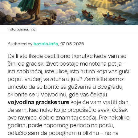
Foto: bosnia.info
Authored by
bosnia.info
, 07-03-2026
Da li ste ikada osetili one trenutke kada vam se
čini da gradski život postaje monotona petlja –
isti saobraćaj, iste ulice, ista rutina koja vas guši
poput vrućeg vazduha u julu? Zamislite samo:
umesto da se borite sa gužvama u Beogradu,
sklonite se u Vojvodinu, gde vas čekaju
vojvodina gradske ture
koje će vam vratiti dah.
Ja sam, kao neko ko je prepešačio svaki ćošak
ove ravnice, dobro znam taj osećaj. Pre nekoliko
godina, posle napornog perioda na poslu,
odlučio sam da pobegnem u blizinu – ne na