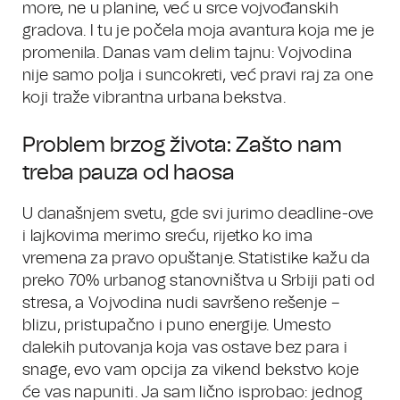
more, ne u planine, već u srce vojvođanskih
gradova. I tu je počela moja avantura koja me je
promenila. Danas vam delim tajnu: Vojvodina
nije samo polja i suncokreti, već pravi raj za one
koji traže vibrantna urbana bekstva.
Problem brzog života: Zašto nam
treba pauza od haosa
U današnjem svetu, gde svi jurimo deadline-ove
i lajkovima merimo sreću, rijetko ko ima
vremena za pravo opuštanje. Statistike kažu da
preko 70% urbanog stanovništva u Srbiji pati od
stresa, a Vojvodina nudi savršeno rešenje –
blizu, pristupačno i puno energije. Umesto
dalekih putovanja koja vas ostave bez para i
snage, evo vam opcija za vikend bekstvo koje
će vas napuniti. Ja sam lično isprobao: jednog