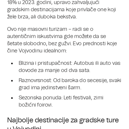
18% u 2023. godini, upravo zahvaljujući
gradskim destinacijama koje privlače one koji
žele brza, ali duboka bekstva.
Ovo nije masovni turizam – radi se o
autentičnim iskustvima gde možete da se
šetate slobodno, bez gužvi. Evo prednosti koje
čine Vojvodinu idealnom:
Blizina i pristupačnost: Autobus ili auto vas
dovode za manje od dva sata.
Raznovrsnost: Od baroka do secesije, svaki
grad ima jedinstveni šarm.
Sezonska ponuda: Leti festivali, zimi
božićni foirovi.
Najbolje destinacije za gradske ture