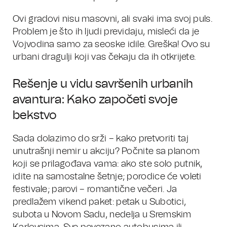
Ovi gradovi nisu masovni, ali svaki ima svoj puls.
Problem je što ih ljudi previdaju, misleći da je
Vojvodina samo za seoske idile. Greška! Ovo su
urbani dragulji koji vas čekaju da ih otkrijete.
Rešenje u vidu savršenih urbanih
avantura: Kako započeti svoje
bekstvo
Sada dolazimo do srži – kako pretvoriti taj
unutrašnji nemir u akciju? Počnite sa planom
koji se prilagođava vama: ako ste solo putnik,
idite na samostalne šetnje; porodice će voleti
festivale; parovi – romantične večeri. Ja
predlažem vikend paket: petak u Subotici,
subota u Novom Sadu, nedelja u Sremskim