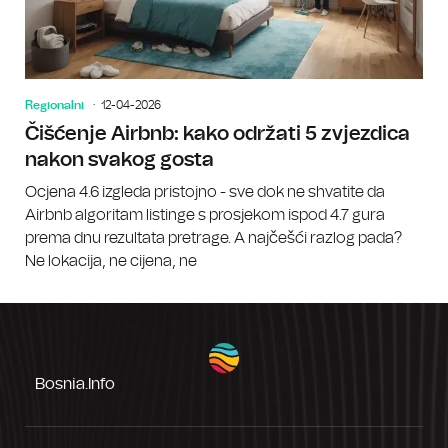
Regionalni
12-04-2026
Čišćenje Airbnb: kako održati 5 zvjezdica
nakon svakog gosta
Ocjena 4.6 izgleda pristojno - sve dok ne shvatite da
Airbnb algoritam listinge s prosjekom ispod 4.7 gura
prema dnu rezultata pretrage. A najčešći razlog pada?
Ne lokacija, ne cijena, ne
Bosnia.info