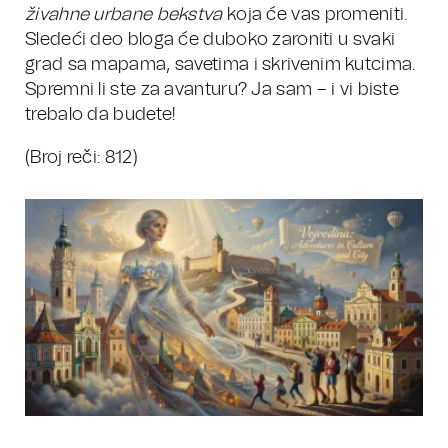
živahne urbane bekstva
koja će vas promeniti.
Sledeći deo bloga će duboko zaroniti u svaki
grad sa mapama, savetima i skrivenim kutcima.
Spremni li ste za avanturu? Ja sam – i vi biste
trebalo da budete!
(Broj reči: 812)