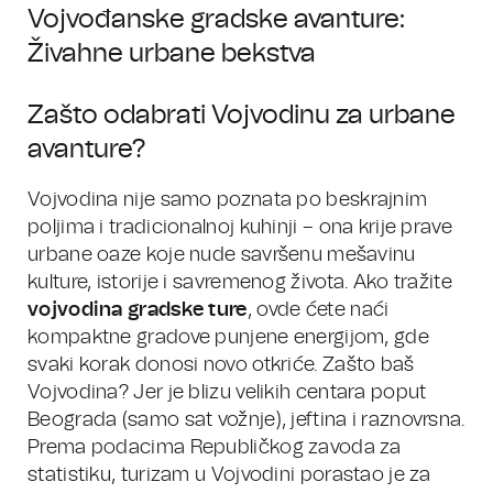
Vojvođanske gradske avanture:
Živahne urbane bekstva
Zašto odabrati Vojvodinu za urbane
avanture?
Vojvodina nije samo poznata po beskrajnim
poljima i tradicionalnoj kuhinji – ona krije prave
urbane oaze koje nude savršenu mešavinu
kulture, istorije i savremenog života. Ako tražite
vojvodina gradske ture
, ovde ćete naći
kompaktne gradove punjene energijom, gde
svaki korak donosi novo otkriće. Zašto baš
Vojvodina? Jer je blizu velikih centara poput
Beograda (samo sat vožnje), jeftina i raznovrsna.
Prema podacima Republičkog zavoda za
statistiku, turizam u Vojvodini porastao je za