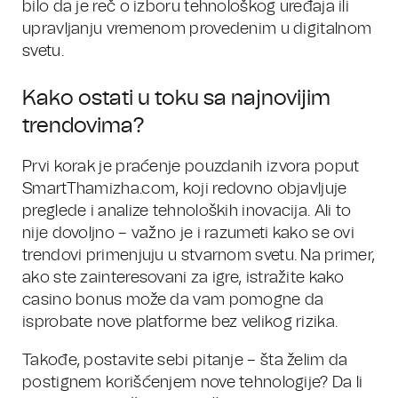
bilo da je reč o izboru tehnološkog uređaja ili
upravljanju vremenom provedenim u digitalnom
svetu.
Kako ostati u toku sa najnovijim
trendovima?
Prvi korak je praćenje pouzdanih izvora poput
SmartThamizha.com, koji redovno objavljuje
preglede i analize tehnoloških inovacija. Ali to
nije dovoljno – važno je i razumeti kako se ovi
trendovi primenjuju u stvarnom svetu. Na primer,
ako ste zainteresovani za igre, istražite kako
casino bonus može da vam pomogne da
isprobate nove platforme bez velikog rizika.
Takođe, postavite sebi pitanje – šta želim da
postignem korišćenjem nove tehnologije? Da li