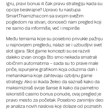
igru, pravi bonus ili čak pravu strategiju kada su
opcije beskrajne? Upravo tu nastupa
SmartThamizha.com sa svojim svežim
pogledom na stvari, donoseći nam pregled koji
ne samo da informiše, već i inspiriše.
Među temama koje su posebno privukle pažnju
u najnovijem pregledu, nalazi se i uzbudljivi svet
slot igara. Slot game koncepti su se razvili
daleko izvan onoga što smo nekada smatrali
običnim automatima – sada su to prave male
priče, ispunjene grafikom koja oduzima dah i
mehanikama koje zahtevaju ozbiljnu game
strategy. Ako si ikada želeo da saznaš kako da
maksimiziraš svoje šanse ili kako da pametno
iskoristiš casino bonus ponude, ovaj pregled je
pravo mesto za početak. Posebno zanimljiv deo
je analiza novih naslova koji dolaze od poznatih