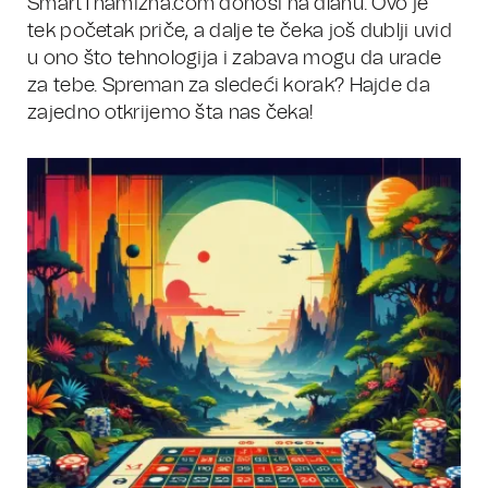
SmartThamizha.com donosi na dlanu. Ovo je
tek početak priče, a dalje te čeka još dublji uvid
u ono što tehnologija i zabava mogu da urade
za tebe. Spreman za sledeći korak? Hajde da
zajedno otkrijemo šta nas čeka!