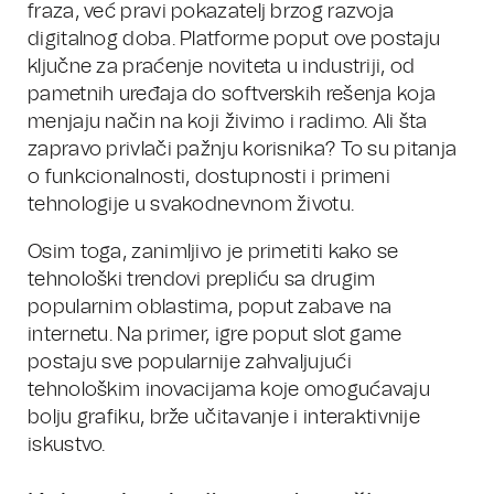
fraza, već pravi pokazatelj brzog razvoja
digitalnog doba. Platforme poput ove postaju
ključne za praćenje noviteta u industriji, od
pametnih uređaja do softverskih rešenja koja
menjaju način na koji živimo i radimo. Ali šta
zapravo privlači pažnju korisnika? To su pitanja
o funkcionalnosti, dostupnosti i primeni
tehnologije u svakodnevnom životu.
Osim toga, zanimljivo je primetiti kako se
tehnološki trendovi prepliću sa drugim
popularnim oblastima, poput zabave na
internetu. Na primer, igre poput slot game
postaju sve popularnije zahvaljujući
tehnološkim inovacijama koje omogućavaju
bolju grafiku, brže učitavanje i interaktivnije
iskustvo.