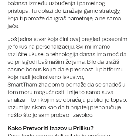
balansa između uzbuđenja i pametnog
pristupa. Tu dolazi do izražaja game strategy,
koja ti pomaže da igraš pametnije, a ne samo
jače.
Još jedna stvar koja čini ovaj pregled posebnim
je fokus na personalizaciju. Svi mi imamo
različite ukuse, a tehnologija danas ima moć da
se prilagodi baš našim željama. Bilo da tražiš
casino bonus koji ti daje prednost ili platformu
koja nudi jedinstveno iskustvo,
SmartThamizha.com ti pomaže da se snađeš u
tom moru mogućnosti. I nije to samo suva
analiza – ton kojim se obraćaju publici je topao,
razumljiv, skoro kao da ti prijatelj preporučuje
nešto što je sam probao i zavoleo.
Kako Pretvoriti Izazov u Priliku?