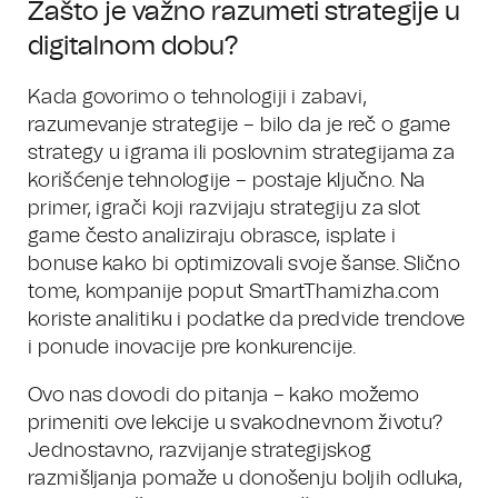
Zašto je važno razumeti strategije u
digitalnom dobu?
Kada govorimo o tehnologiji i zabavi,
razumevanje strategije – bilo da je reč o game
strategy u igrama ili poslovnim strategijama za
korišćenje tehnologije – postaje ključno. Na
primer, igrači koji razvijaju strategiju za slot
game često analiziraju obrasce, isplate i
bonuse kako bi optimizovali svoje šanse. Slično
tome, kompanije poput SmartThamizha.com
koriste analitiku i podatke da predvide trendove
i ponude inovacije pre konkurencije.
Ovo nas dovodi do pitanja – kako možemo
primeniti ove lekcije u svakodnevnom životu?
Jednostavno, razvijanje strategijskog
razmišljanja pomaže u donošenju boljih odluka,