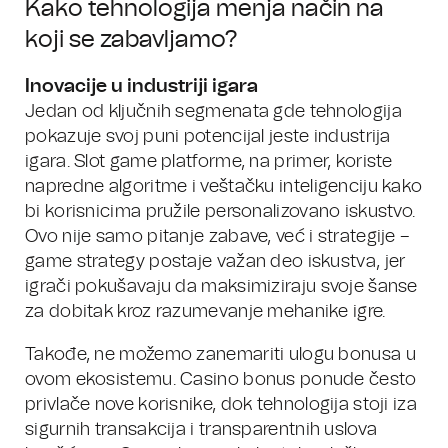
Kako tehnologija menja način na
koji se zabavljamo?
Inovacije u industriji igara
Jedan od ključnih segmenata gde tehnologija
pokazuje svoj puni potencijal jeste industrija
igara. Slot game platforme, na primer, koriste
napredne algoritme i veštačku inteligenciju kako
bi korisnicima pružile personalizovano iskustvo.
Ovo nije samo pitanje zabave, već i strategije –
game strategy postaje važan deo iskustva, jer
igrači pokušavaju da maksimiziraju svoje šanse
za dobitak kroz razumevanje mehanike igre.
Takođe, ne možemo zanemariti ulogu bonusa u
ovom ekosistemu. Casino bonus ponude često
privlače nove korisnike, dok tehnologija stoji iza
sigurnih transakcija i transparentnih uslova