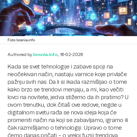
Foto: bosnia.info
Authored by
bosnia.info
, 16-02-2026
Kada se svet tehnologije i zabave spoji na
neočekivan način, nastaju varnice koje privlače
pažnju svih nas. Da li si ikada razmišljao o tome
kako brzo se trendovi menjaju, a mi, kao večiti
lovci na novitete, jedva stižemo da ih pratimo? U
ovom trenutku, dok čitaš ove redove, negde u
digitalnom svetu rađa se nova ideja koja će
promeniti način na koji se zabavljamo, igramo ili
čak razmišljamo o tehnologiji. Upravo o tome
ćemo danas pričati – o vreloj fuziji trendova