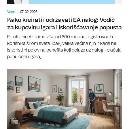
Vesti
07-02-2026
Kako kreirati i održavati EA nalog: Vodič
za kupovinu igara i iskorišćavanje popusta
Electronic Arts ima više od 600 miliona registrovanih
korisnika širom sveta. Ipak, velika većina njih nikada ne
iskoristi ni polovinu benefita koji dolaze uz nalog - plaćaju
punu cenu igara,