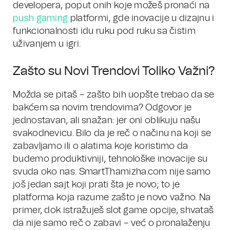
developera, poput onih koje možeš pronaći na
push gaming
platformi, gde inovacije u dizajnu i
funkcionalnosti idu ruku pod ruku sa čistim
uživanjem u igri.
Zašto su Novi Trendovi Toliko Važni?
Možda se pitaš – zašto bih uopšte trebao da se
bakćem sa novim trendovima? Odgovor je
jednostavan, ali snažan: jer oni oblikuju našu
svakodnevicu. Bilo da je reč o načinu na koji se
zabavljamo ili o alatima koje koristimo da
budemo produktivniji, tehnološke inovacije su
svuda oko nas. SmartThamizha.com nije samo
još jedan sajt koji prati šta je novo; to je
platforma koja razume zašto je novo važno. Na
primer, dok istražuješ slot game opcije, shvataš
da nije samo reč o zabavi – već o pronalaženju