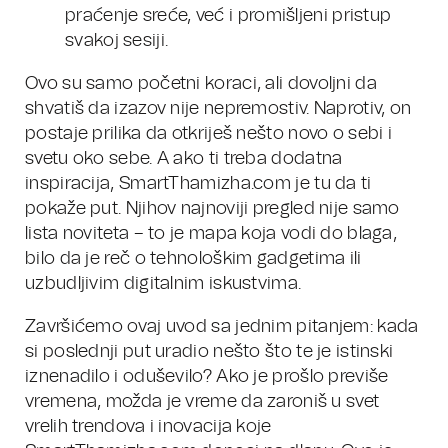
praćenje sreće, već i promišljeni pristup
svakoj sesiji.
Ovo su samo početni koraci, ali dovoljni da
shvatiš da izazov nije nepremostiv. Naprotiv, on
postaje prilika da otkriješ nešto novo o sebi i
svetu oko sebe. A ako ti treba dodatna
inspiracija, SmartThamizha.com je tu da ti
pokaže put. Njihov najnoviji pregled nije samo
lista noviteta – to je mapa koja vodi do blaga,
bilo da je reč o tehnološkim gadgetima ili
uzbudljivim digitalnim iskustvima.
Završićemo ovaj uvod sa jednim pitanjem: kada
si poslednji put uradio nešto što te je istinski
iznenadilo i oduševilo? Ako je prošlo previše
vremena, možda je vreme da zaroniš u svet
vrelih trendova i inovacija koje