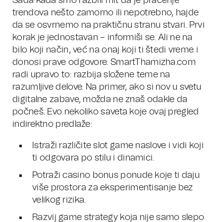
Sada kada smo razbili mit da je praćenje
trendova nešto zamorno ili nepotrebno, hajde
da se osvrnemo na praktičnu stranu stvari. Prvi
korak je jednostavan – informiši se. Ali ne na
bilo koji način, već na onaj koji ti štedi vreme i
donosi prave odgovore. SmartThamizha.com
radi upravo to: razbija složene teme na
razumljive delove. Na primer, ako si nov u svetu
digitalne zabave, možda ne znaš odakle da
počneš. Evo nekoliko saveta koje ovaj pregled
indirektno predlaže:
Istraži različite slot game naslove i vidi koji
ti odgovara po stilu i dinamici.
Potraži casino bonus ponude koje ti daju
više prostora za eksperimentisanje bez
velikog rizika.
Razvij game strategy koja nije samo slepo