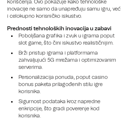
korišćenja. Ovo pokazuje kako tehnološke
inovacije ne samo da unapređuju samu igru, već
i celokupno korisničko iskustvo.
Prednosti tehnoloških inovacija u zabavi
Poboljšana grafika i zvuk u igrama poput
slot game, što čini iskustvo realističnijim.
Brži pristup igrama i platformama
zahvaljujući 5G mrežama i optimizovanim
serverima.
Personalizacija ponuda, poput casino
bonus paketa prilagođenih stilu igre
korisnika.
Sigurnost podataka kroz napredne
enkripcije, što gradi poverenje kod
korisnika.