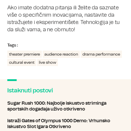
Ako imate dodatna pitanja ili želite da saznate
više o specifičnim inovacijama, nastavite da
istražujete i eksperimentišete. Tehnologija je tu
da služi vama, a ne obrnuto!
Tags :
theater premiere
audience reaction
drama performance
cultural event
live show
Istaknuti postovi
Sugar Rush 1000: Najbolje iskustvo striminga
sportskih događaja uživo otkriveno
Istraži Gates of Olympus 1000 Demo: Vrhunsko
Iskustvo Slot Igara Otkriveno