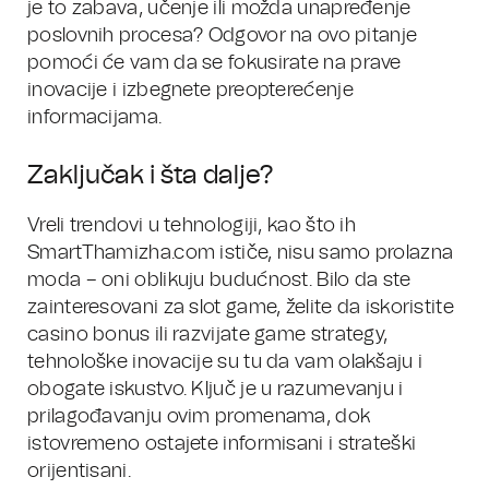
je to zabava, učenje ili možda unapređenje
poslovnih procesa? Odgovor na ovo pitanje
pomoći će vam da se fokusirate na prave
inovacije i izbegnete preopterećenje
informacijama.
Zaključak i šta dalje?
Vreli trendovi u tehnologiji, kao što ih
SmartThamizha.com ističe, nisu samo prolazna
moda – oni oblikuju budućnost. Bilo da ste
zainteresovani za slot game, želite da iskoristite
casino bonus ili razvijate game strategy,
tehnološke inovacije su tu da vam olakšaju i
obogate iskustvo. Ključ je u razumevanju i
prilagođavanju ovim promenama, dok
istovremeno ostajete informisani i strateški
orijentisani.