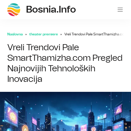
Bosnia.info
bosni
Naslovna
theater premiere
Vreli Trendovi Pale SmartThamizha.com Pre
Vreli Trendovi Pale
SmartThamizha.com Pregled
Najnovijih Tehnoloških
Inovacija