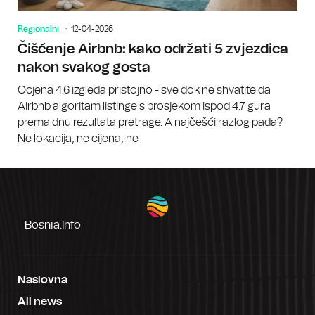
Regionalni
12-04-2026
Čišćenje Airbnb: kako održati 5 zvjezdica
nakon svakog gosta
Ocjena 4.6 izgleda pristojno - sve dok ne shvatite da
Airbnb algoritam listinge s prosjekom ispod 4.7 gura
prema dnu rezultata pretrage. A najčešći razlog pada?
Ne lokacija, ne cijena, ne
Bosnia.info
Naslovna
All news