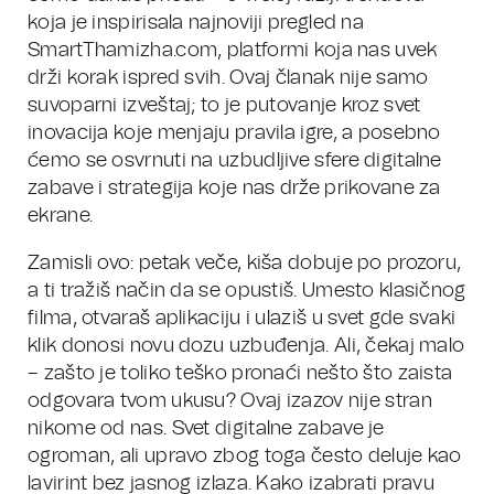
koja je inspirisala najnoviji pregled na
SmartThamizha.com, platformi koja nas uvek
drži korak ispred svih. Ovaj članak nije samo
suvoparni izveštaj; to je putovanje kroz svet
inovacija koje menjaju pravila igre, a posebno
ćemo se osvrnuti na uzbudljive sfere digitalne
zabave i strategija koje nas drže prikovane za
ekrane.
Zamisli ovo: petak veče, kiša dobuje po prozoru,
a ti tražiš način da se opustiš. Umesto klasičnog
filma, otvaraš aplikaciju i ulaziš u svet gde svaki
klik donosi novu dozu uzbuđenja. Ali, čekaj malo
– zašto je toliko teško pronaći nešto što zaista
odgovara tvom ukusu? Ovaj izazov nije stran
nikome od nas. Svet digitalne zabave je
ogroman, ali upravo zbog toga često deluje kao
lavirint bez jasnog izlaza. Kako izabrati pravu