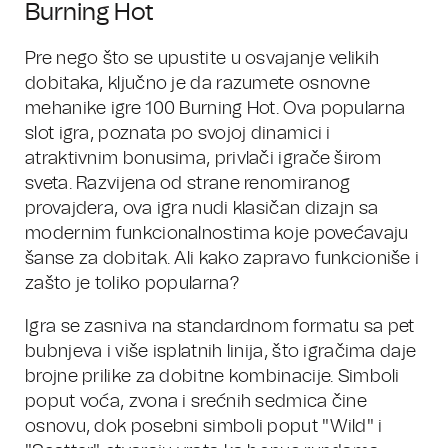
Burning Hot
Pre nego što se upustite u osvajanje velikih
dobitaka, ključno je da razumete osnovne
mehanike igre 100 Burning Hot. Ova popularna
slot igra, poznata po svojoj dinamici i
atraktivnim bonusima, privlači igrače širom
sveta. Razvijena od strane renomiranog
provajdera, ova igra nudi klasičan dizajn sa
modernim funkcionalnostima koje povećavaju
šanse za dobitak. Ali kako zapravo funkcioniše i
zašto je toliko popularna?
Igra se zasniva na standardnom formatu sa pet
bubnjeva i više isplatnih linija, što igračima daje
brojne prilike za dobitne kombinacije. Simboli
poput voća, zvona i srećnih sedmica čine
osnovu, dok posebni simboli poput "Wild" i