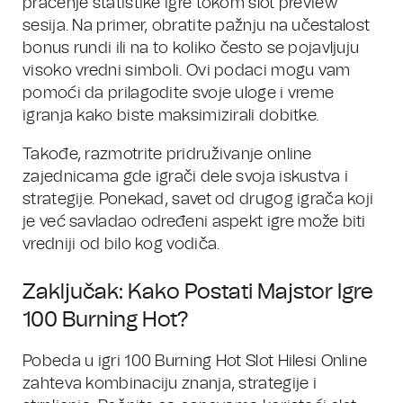
praćenje statistike igre tokom slot preview
sesija. Na primer, obratite pažnju na učestalost
bonus rundi ili na to koliko često se pojavljuju
visoko vredni simboli. Ovi podaci mogu vam
pomoći da prilagodite svoje uloge i vreme
igranja kako biste maksimizirali dobitke.
Takođe, razmotrite pridruživanje online
zajednicama gde igrači dele svoja iskustva i
strategije. Ponekad, savet od drugog igrača koji
je već savladao određeni aspekt igre može biti
vredniji od bilo kog vodiča.
Zaključak: Kako Postati Majstor Igre
100 Burning Hot?
Pobeda u igri 100 Burning Hot Slot Hilesi Online
zahteva kombinaciju znanja, strategije i