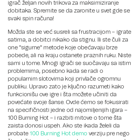
igrač željan novih trikova za maksimiziranje
dobitaka. Spremite se da zaronite u svet gde se
svaki spin računa!
Možda ste se već susreli sa frustracijom – igrate
satima, a dobitci nikako da stignu. Ili ste čuli za
one "sigurne" metode koje obećavaju brze
pobede, ali na kraju ostanete praznih ruku. Niste
sami u tome. Mnogi igrači se suočavaju sa istim
problemima, posebno kada se radi o
popularnim slotovima koji privlače ogromnu
publiku. Upravo zato je ključno razumeti kako
funkcionišu ove igre i šta možete učiniti da
povećate svoje šanse. Ovde ćemo se fokusirati
na specifičnosti jedne od najomiljenijih igara –
100 Burning Hot – i razbiti mitove o tome šta
zaista donosi uspeh. Ako ste ikada želeli da
probate
100 Burning Hot demo
verziju pre nego