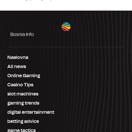
Bosnia.info
Naslovna
All news
Online Gaming
Casino Tips
slot machines
gaming trends
digital entertainment
betting advice
game tactics