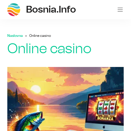
Bosnia.info
bosni
Naslovna
Online casino
Online casino