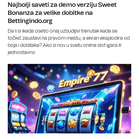
Najbolji saveti za demo verziju Sweet
Bonanza za velike dobitke na
Bettingindo.org
Da li si ikada osetio onaj uzbudljivi trenutak kada se
točkić zaustavi na pravom mestu, a ekran eksplodira od
boja i dobitaka? Ako si nov u svetu online slot igara ili
jednostavno