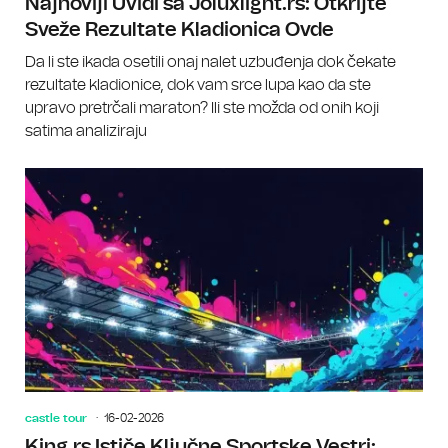
Najnoviji Uvidi sa Joluxlight.rs: Otkrijte
Sveže Rezultate Kladionica Ovde
Da li ste ikada osetili onaj nalet uzbuđenja dok čekate
rezultate kladionice, dok vam srce lupa kao da ste
upravo pretrčali maraton? Ili ste možda od onih koji
satima analiziraju
castle tour
16-02-2026
King.rs Ističe Ključne Sportske Vestri: